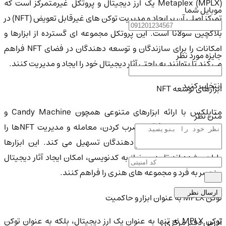
Metaplex (MPLX) یک ارز دیجیتال و پروتکل غیرمتمرکز است که
موبایل شما
تمرکز اصلی آن بر ایجاد و مدیریت توکن های غیرقابل تعویض (NFT) در
بلاکچین سولانا است. این پروتکل مجموعه ای گسترده از ابزارها و
امکانات را برای سازندگان و توسعه دهندگان در فضای NFT فراهم
جایزه مورد نظر
می کند تا بتوانند به راحتی آثار دیجیتال خود را ایجاد و مدیریت کنند.
انتخاب کنید
ابزارهای توسعه NFT
متاپلکس با ارائه ابزارهای متنوعی همچون Candy Machine و
متن نظر
Auction House، فرآیند ضرب کردن، معامله و مدیریت NFTها را
برای هنرمندان و توسعه دهندگان تسهیل می کند. این ابزارها
طراحی شده اند تا بدون نیاز به کدنویسی، امکان ایجاد آثار دیجیتال
منحصر به فرد و مجموعه های هنری را فراهم کنند.
ارسال نظر
توکن MPLX به عنوان ابزار و حاکمیت
توکن MPLX نه تنها به عنوان یک ارز دیجیتال، بلکه به عنوان توکن
آدرس دفتر مرکزی