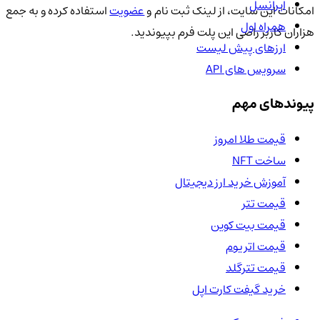
ایرانسل
مکانات این سایت، از لینک ثبت نام و
عضویت
استفاده کرده و به جمع
همراه اول
هزاران کاربر راضی این پلت فرم بپیوندید.
ارزهای پیش لیست
سرویس های API
پیوندهای مهم
قیمت طلا امروز
ساخت NFT
آموزش خرید ارز دیجیتال
قیمت تتر
قیمت بیت کوین
قیمت اتریوم
قیمت تترگلد
خرید گیفت کارت اپل