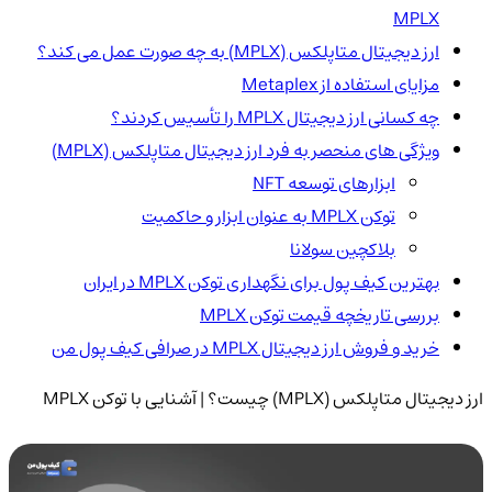
MPLX
ارز دیجیتال متاپلکس (MPLX) به چه صورت عمل می کند؟
مزایای استفاده از Metaplex
چه کسانی ارز دیجیتال MPLX را تأسیس کردند؟
ویژگی های منحصر به فرد ارز دیجیتال متاپلکس (MPLX)
ابزارهای توسعه NFT
توکن MPLX به عنوان ابزار و حاکمیت
بلاکچین سولانا
بهترین کیف پول برای نگهداری توکن MPLX در ایران
بررسی تاریخچه قیمت توکن MPLX
خرید و فروش ارز دیجیتال MPLX در صرافی کیف پول من
ارز دیجیتال متاپلکس (MPLX) چیست؟ | آشنایی با توکن MPLX