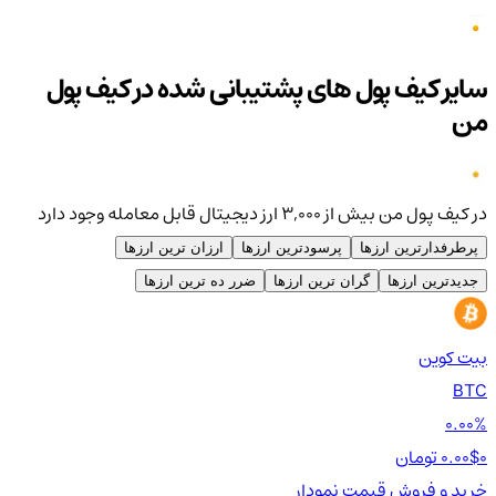
سایر کیف پول های پشتیبانی شده در کیف پول
من
در کیف پول من بیش از ۳,۰۰۰ ارز دیجیتال قابل معامله وجود دارد
پرطرفدارترین ارزها
پرسودترین ارزها
ارزان ترین ارزها
جدیدترین ارزها
گران ترین ارزها
ضرر ده ترین ارزها
بیت کوین
اتر
TH
BTC
00%
0.00%
0 تومان
0.00$
0 تومان
0$
خرید و فروش
قیمت
نمودار
خر