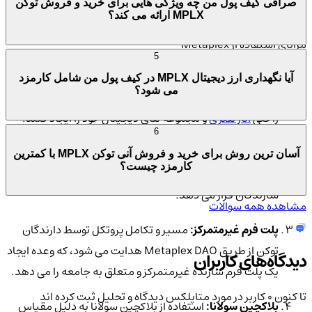
صرافی کیف پول من چه ویژگی هایی برای خرید و فروش توکن
مطالب
MPLX ارائه می کند؟
مزایای استفاده از Metaplex
5
توانمندسازی هنرمندان:
متاپلکس با ارائه ابزارهای بدون نیاز
آیا نگهداری ارز دیجیتال MPLX در کیف پول من شامل کارمزد
می شود؟
به کدنویسی، هنرمندان و سازندگان را توانمند می سازد تا به
راحتی
آثار هنری
و مجموعه های دیجیتال خود را ایجاد کنند.
6
ابزارهای توسعه پیشرفته:
پروتکل Metaplex ابزارهای
آسان ترین روش برای خرید و فروش آنی توکن MPLX با کمترین
کارمزد چیست؟
متعددی برای ضرب کردن، معامله و مدیریت NFTها در اختیار
سازندگان قرار می دهد.
مشاهده همه سوالات
پلت فرم غیرمتمرکز:
مسیر و تکامل پروتکل توسط دارندگان
توکن از طریق Metaplex DAO هدایت می شود، که وعده ایجاد
دیدگاه‌های کاربران
یک پلت فرم سازنده غیرمتمرکز و متعلق به جامعه را می دهد.
تا کنون 0 کاربر در مورد
متاپلکس
دیدگاه و تحلیل ثبت کرده اند
بلاکچین سولانا:
استفاده از بلاکچین سولانا به دلیل مقیاس