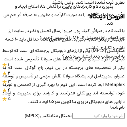
نظری ثبت نشده است!
شما اولین باشید
پذیری بالا و کارمزدهای پایین تراکنش ها، امکان ایجاد و
افزودن دیدگاه
معامله NFTها را به صورت کارآمد و مقرون به صرفه فراهم می
کند.
با ثبت‌نام در صرافی کیف پول من و ارسال تحلیل و نظر در سایت ارز
چه کسانی ارز دیجیتال MPLX را تأسیس کردند؟
دیجیتال رایگان هدیه بگیرید. نظر یا تحلیل شما حداقل باید ۱۰ کلمه
باشد و تکراری نباشد.
متاپلکس (MPLX) یکی از ارزهای دیجیتال برجسته ای است که توسط
به این مطلب چند امتیاز می‌دهید؟
تیمی از افراد کلیدی در آزمایشگاه های سولانا تأسیس شده است.
1
یکی از شخصیت های برجسته در این تیم، راج گوکال است که به
2
عنوان مدیرعامل آزمایشگاه سولانا نقش مهمی در تأسیس و توسعه
3
Metaplex ایفا کرده است. این تیم با بهره گیری از تخصص و تجربه
4
خود، توانسته اند پروتکلی قدرتمند و کارآمد برای مدیریت و ایجاد
5
دارایی های دیجیتال بر روی بلاکچین سولانا ایجاد کنند.
نام شما
ویژگی های منحصر به فرد ارز دیجیتال متاپلکس (MPLX)