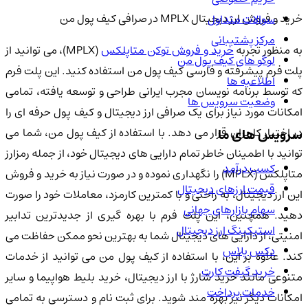
خرید و فروش ارز دیجیتال MPLX در صرافی کیف پول من
سوالات متداول
مرکز پشتیبانی
ه منظور تجربه
خرید و فروش توکن متاپلکس
(MPLX)، می توانید از
لوگو های کیف پول من
پلت فرم پیشرفته و فارسی کیف پول من استفاده کنید. این پلت فرم
اطلاعیه ها
که توسط برنامه نویسان مجرب ایرانی طراحی و توسعه یافته، تمامی
وضعیت سرویس ها
امکانات مورد نیاز برای یک صرافی ارز دیجیتال و کیف پول حرفه ای را
در اختیار کاربران قرار می دهد. با استفاده از کیف پول من، شما می
سرویس های ما
توانید با اطمینان خاطر تمام دارایی های دیجیتال خود، از جمله رمزارز
کسب درآمد
متاپلکس (MPLX) را نگهداری نموده و در صورت نیاز به خرید و فروش
قیمت ارزهای دیجیتال
این ارز دیجیتال، به راحتی و با کمترین کارمزد، معاملات خود را صورت
سهام بازارهای جهانی
دهید. همچنین، این پلت فرم با بهره گیری از جدیدترین تدابیر
استیکینگ ارز دیجیتال
امنیتی، از دارایی های دیجیتال شما به بهترین نحو ممکن حفاظت می
دکس پلاس
کند. علاوه بر این، با استفاده از کیف پول من می توانید از خدمات
خرید گیفت کارت
متنوعی مانند خرید شارژ با ارز دیجیتال، خرید بلیط هواپیما و سایر
خدمات پرداخت
امکانات دیگر نیز بهره مند شوید. برای ثبت نام و دسترسی به تمامی