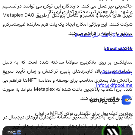
حاکمیتی نیز عمل می کند. دارندگان این توکن می توانند در تصمیم
مشهد، بلوار هفتم تیر، مجتمع تجاری آرمیتاژ
گیری های مرتبط با مسیر و تکامل پروتکل از طریق Metaplex DAO
شرکت کنند. این ویژگی امکان ایجاد یک پلت فرم سازنده غیرمتمرکز و
متعلق به جامعه را فراهم می کند.
شماره مرکز پشتیبانی مشتریان
بلاکچین سولانا
021-91098404
متاپلکس بر روی بلاکچین سولانا ساخته شده است که به دلیل
مقیاس پذیری بالا، کارمزدهای پایین تراکنش و زمان تأیید سریع
پست الکترونیکی
تراکنش ها، بستری مناسب برای توسعه و معامله NFTها فراهم می
info@kifpool.me
کند. این انتخاب بلاکچین باعث شده که Metaplex بتواند به صورت
کارآمد و اقتصادی عمل کند.
بهترین کیف پول برای نگهداری توکن MPLX در ایران
کیف‌ پول من، به‌عنوان نخستین سامانه نگهداری ارزهای دیجیتال در
کشور، با بهره‌گیری از استانداردهای روز جهانی و فناوری‌های نوین
امنیتی، بستری امن و مطمئن برای ذخیره، مدیریت و مبادله