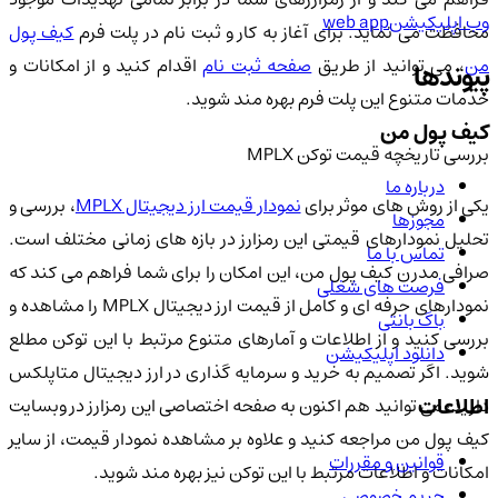
وب اپلیکیشن
web app
حافظت می نماید. برای آغاز به کار و ثبت نام در پلت فرم
کیف پول
ن
، می توانید از طریق
صفحه ثبت نام
اقدام کنید و از امکانات و
پیوندها
خدمات متنوع این پلت فرم بهره مند شوید.
کیف پول من
بررسی تاریخچه قیمت توکن MPLX
درباره ما
کی از روش های موثر برای
نمودار قیمت ارز دیجیتال MPLX
، بررسی و
مجوزها
تحلیل نمودارهای قیمتی این رمزارز در بازه های زمانی مختلف است.
تماس با ما
صرافی مدرن کیف پول من، این امکان را برای شما فراهم می کند که
فرصت های شغلی
نمودارهای حرفه ای و کامل از قیمت ارز دیجیتال MPLX را مشاهده و
باگ بانتی
بررسی کنید و از اطلاعات و آمارهای متنوع مرتبط با این توکن مطلع
دانلود اپلیکیشن
شوید. اگر تصمیم به خرید و سرمایه گذاری در ارز دیجیتال متاپلکس
اطلاعات
دارید، می توانید هم اکنون به صفحه اختصاصی این رمزارز در وبسایت
کیف پول من مراجعه کنید و علاوه بر مشاهده نمودار قیمت، از سایر
قوانین و مقررات
امکانات و اطلاعات مرتبط با این توکن نیز بهره مند شوید.
حریم خصوصی