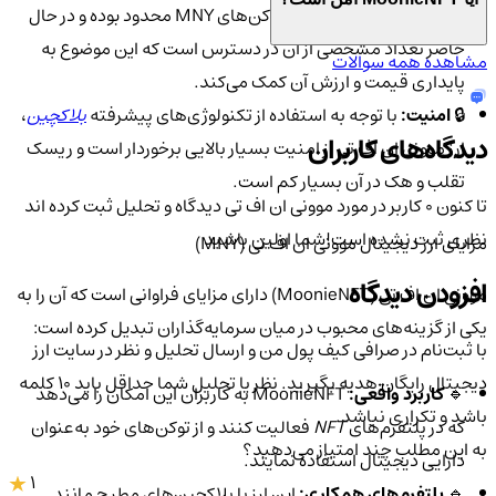
💼
تعداد عرضه:
تعداد کل توکن‌های MNY محدود بوده و در حال
حاضر تعداد مشخصی از آن در دسترس است که این موضوع به
مشاهده همه سوالات
پایداری قیمت و ارزش آن کمک می‌کند.
🔒
امنیت:
با توجه به استفاده از تکنولوژی‌های پیشرفته
بلاکچین
،
دیدگاه‌های کاربران
ارز موونی ان اف تی از امنیت بسیار بالایی برخوردار است و ریسک
تقلب و هک در آن بسیار کم است.
تا کنون 0 کاربر در مورد
موونی ان اف تی
دیدگاه و تحلیل ثبت کرده اند
نظری ثبت نشده است!
شما اولین باشید
مزایای ارز دیجیتال موونی ان اف تی (MNY)
افزودن دیدگاه
موونی ان اف تی (MoonieNFT) دارای مزایای فراوانی است که آن را به
یکی از گزینه‌های محبوب در میان سرمایه‌گذاران تبدیل کرده است:
با ثبت‌نام در صرافی کیف پول من و ارسال تحلیل و نظر در سایت ارز
دیجیتال رایگان هدیه بگیرید. نظر یا تحلیل شما حداقل باید ۱۰ کلمه
🔹
کاربرد واقعی:
MoonieNFT به کاربران این امکان را می‌دهد
باشد و تکراری نباشد.
که در پلتفرم‌های
NFT
فعالیت کنند و از توکن‌های خود به‌عنوان
به این مطلب چند امتیاز می‌دهید؟
دارایی دیجیتال استفاده نمایند.
1
🔹
پلتفرم‌های همکاری:
این ارز با بلاکچین‌های مطرح مانند