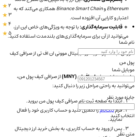
2
Ethereum
و
Binance Smart Chain
همکاری می‌کند که به
3
اعتبار و کارایی آن افزوده است.
4
🔹
قابلیت سرمایه‌گذاری:
با توجه به ویژگی‌های خاص این ارز،
5
می‌توانید از آن برای سرمایه‌گذاری‌های بلندمدت استفاده کنید.
نام شما
آموزش ثبت نام و خرید ارز دیجیتال موونی ان اف تی از صرافی کیف
پول من
موبایل شما
برای خرید ارز
موونی ان اف تی (MNY)
از صرافی کیف پول من،
می‌توانید به راحتی مراحل زیر را دنبال کنید:
جایزه مورد نظر
ابتدا به صفحه ثبت نام صرافی کیف پول من بروید.
فرم
ثبت‌نام
را تکمیل کنید و حساب کاربری خود را فعال
انتخاب کنید
نمایید.
پس از ورود به حساب کاربری، به بخش خرید ارز دیجیتال
متن نظر