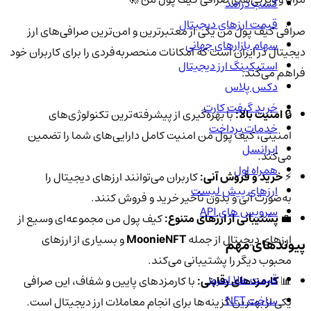
کسب درآمد
قیمت ارزهای دیجیتال
صرافی کیف پول من یکی از معتبرترین و امن‌ترین صرافی‌های ارز
سهام بازارهای جهانی
دیجیتال در ایران است که امکانات منحصربه‌فردی را برای کاربران خود
استیکینگ ارز دیجیتال
فراهم می‌کند:
دکس پلاس
خرید گیفت کارت
🔒
امنیت بالا:
با بهره‌گیری از پیشرفته‌ترین تکنولوژی‌های
خدمات پرداخت
امنیتی، کیف پول من امنیت کامل دارایی‌های شما را تضمین
ایرانسل
می‌کند.
همراه اول
⚡
خرید و فروش آنی:
کاربران می‌توانند ارزهای دیجیتال را
ارزهای پیش لیست
به‌صورت آنی و بدون تأخیر خرید و فروش کنند.
سرویس های API
💼
پشتیبانی از ارزهای متنوع:
کیف پول من مجموعه‌ای وسیع از
ارزهای دیجیتال از جمله
MoonieNFT
و بسیاری از ارزهای
پیوندهای مهم
محبوب دیگر را پشتیبانی می‌کند.
قیمت طلا امروز
📊
کارمزدهای رقابتی:
با کارمزدهای پایین و شفاف، این صرافی
ساخت NFT
یکی از بهترین گزینه‌ها برای انجام معاملات ارز دیجیتال است.