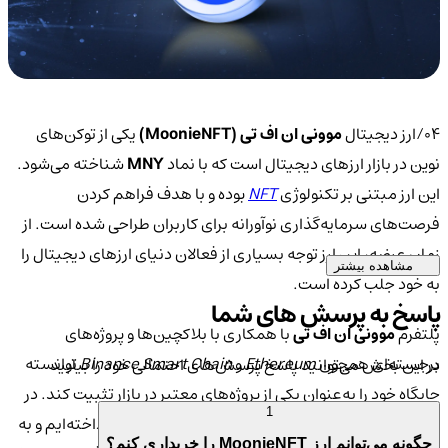
04/ارز دیجیتال
موونی ان اف تی (MoonieNFT)
یکی از توکن‌های
نوین در بازار ارزهای دیجیتال است که با نماد
MNY
شناخته می‌شود.
این ارز مبتنی بر تکنولوژی
NFT
بوده و با هدف فراهم کردن
فرصت‌های سرمایه‌گذاری نوآورانه برای کاربران طراحی شده است. از
زمان عرضه، این ارز توجه بسیاری از فعالان دنیای ارزهای دیجیتال را
مشاهده بیشتر
به خود جلب کرده است.
پاسخ به پرسش های شما
پلتفرم
موونی ان اف تی
با همکاری با بلاکچین‌ها و پروژه‌های
برجسته‌ای همچون
Ethereum
و
Binance Smart Chain
توانسته
در این بخش می‌توانید پاسخ پرسش‌های احتمالی خود را بیابید
جایگاه خود را به‌عنوان یکی از پروژه‌های معتبر در بازار تثبیت کند. در
1
این مقاله، ما به معرفی کامل این ارز و ویژگی‌های آن پرداخته‌ایم و به
چگونه می‌توانم ارز MoonieNFT را خریداری کنم؟