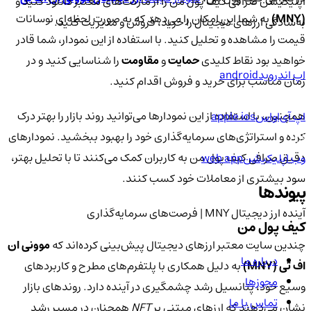
اپلیکیشن صرافی کیف پول من را از مارکت‌های معتبر دانلود کنید و
(MNY)
به شما این امکان را می‌دهد که به صورت لحظه‌ای نوسانات
به‌سادگی ارزهای دیجیتال را خرید، فروش و مدیریت کنید.
قیمت را مشاهده و تحلیل کنید. با استفاده از این نمودار، شما قادر
خواهید بود نقاط کلیدی
حمایت
و
مقاومت
را شناسایی کنید و در
اپ اندروید
android
زمان مناسب برای خرید و فروش اقدام کنید.
همچنین، با استفاده از این نمودارها می‌توانید روند بازار را بهتر درک
اپ آی‌او‌اس
apple ios
کرده و استراتژی‌های سرمایه‌گذاری خود را بهبود ببخشید. نمودارهای
دقیق صرافی کیف پول من به کاربران کمک می‌کنند تا با تحلیل بهتر،
وب اپلیکیشن
web app
سود بیشتری از معاملات خود کسب کنند.
پیوندها
آینده ارز دیجیتال MNY | فرصت‌های سرمایه‌گذاری
کیف پول من
چندین سایت معتبر ارزهای دیجیتال پیش‌بینی کرده‌اند که
موونی ان
درباره ما
اف تی (MNY)
به دلیل همکاری با پلتفرم‌های مطرح و کاربردهای
مجوزها
وسیع خود، پتانسیل رشد چشمگیری در آینده دارد. روندهای بازار
تماس با ما
نشان می‌دهند که ارزهای مبتنی بر
NFT
همچنان در مسیر رشد