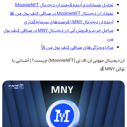
تحلیل نوسانات و آینده قیمت ارز دیجیتال MoonieNFT
نمودار ارز دیجیتال MoonieNFT در صرافی کیف پول من 📊
آینده ارز دیجیتال MNY | فرصت‌های سرمایه‌گذاری
مراحل خرید و فروش آنی ارز دیجیتال MNY در صرافی کیف پول
من
مزایا و ویژگی‌های صرافی کیف پول من 🚀
ارز دیجیتال موونی ان اف تی (MoonieNFT) چیست؟ | آشنایی با
توکن MNY 💰