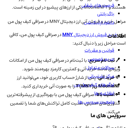
فرصت های شغلی
هستند و MoonieNFT یکی از ارزهای پیشرو در این زمینه است.
باگ بانتی
مراحل خرید و فروش آنی ارز دیجیتال MNY در صرافی کیف پول من
دانلود اپلیکیشن
برای
خرید فروش ارز دیجیتال
MNY
در صرافی کیف پول من، کافی
اطلاعات
است مراحل زیر را دنبال کنید:
قوانین و مقررات
حریم خصوصی
🖊️
ثبت نام سریع:
با ثبت‌نام در صرافی کیف پول من از امکانات
سوالات متداول
ویژه‌ای مانند خرید آنی و کمترین کارمزد بهره‌مند شوید.
مرکز پشتیبانی
💸
خرید آنی:
پس از شارژ حساب کاربری خود، می‌توانید ارز
لوگو های کیف پول من
MoonieNF نT (MNY)
را به صورت آنی خریداری کنید.
اطلاعیه ها
🔑
امنیت بالا:
صرافی کیف پول من با بهره‌گیری از پیشرفته‌ترین
وضعیت سرویس ها
فناوری‌های امنیتی، امنیت کامل تراکنش‌های شما را تضمین
می‌کند.
سرویس های ما
مزایا و ویژگی‌های صرافی کیف پول من 🚀