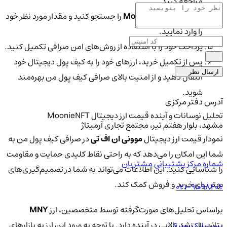
مراجعه کنید.
ارز
MoonieNFT (MNY)
را جستجو کنید و مقدار مورد نظر خود
را وارد نمایید.
پرداخت خود را با استفاده از روش‌های امن صرافی تکمیل کنید.
پس از تکمیل خرید، ارزهای خود را به کیف پول دیجیتال خود
ارسال نظر
انتقال دهید و از امنیت بالای صرافی کیف پول من بهره‌مند
شوید.
آدرس دفتر مرکزی
تحلیل نوسانات و آینده قیمت ارز دیجیتال MoonieNFT
مشهد، بلوار هفتم تیر، مجتمع تجاری آرمیتاژ
نمودار قیمت ارز دیجیتال
موونی ان اف تی
در صرافی کیف پول من به
شما این امکان را می‌دهد که به راحتی نقاط کلیدی حمایت و مقاومت
شماره مرکز پشتیبانی مشتریان
را شناسایی کنید. این اطلاعات می‌تواند به شما در تصمیم‌گیری‌های
بهتر برای خرید و فروش کمک کند.
021-91098404
براساس تحلیل‌های صورت‌گرفته توسط متخصصین، ارز
MNY
پتانسیل رشد بالایی در آینده دارد. با توجه به ورود این ارز به بازارهای
پست الکترونیکی