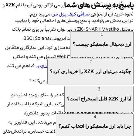
پاسخ به پرسش های شما
این پروژه بیشتر آشنا می‌شویم و به بررسی توکن بومی آن با نام
XZK
و
نحوه خرید آن از صرافی
صرافی کیف پول من
می‌پردازیم.
در این بخش می‌توانید پاسخ پرسش‌های احتمالی خود را بیابید
پروتکل ZK-SNARK Mystiko را می توان تقریباً بر روی تمام بلاک
1
چین های اصلی لایه 1 و لایه 2 مانند اتریوم، BSC، Solana،
ارز دیجیتال مایستیکو چیست؟
Polkadot، Avalanche و غیره پیاده سازی کرد. این سازگاری متقابل
زنجیره ای، Mystiko را به لایه پایه Web3 تبدیل می کند و امکان
2
همکاری یکپارچه را در شبکه های مختلف
بلاک چین
فراهم می کند.
چگونه می‌توان ارز XZK را خریداری کرد؟
مایستیکو (MYSTIKO NETWORK) چگونه کار می‌کند؟
3
🔐 مایستیکو یکی از پروژه‌هایی است که در راستای بهبود امنیت و
آیا ارز XZK قابل استخراج است؟
حریم خصوصی در بلاکچین فعالیت می‌کند. این شبکه با استفاده از
فناوری
Zero-Knowledge Proofs
(اثبات بدون دانش)،
4
تراکنش‌های کاربران را به شکلی امن انجام می‌دهد. این فناوری به
چرا باید ارز مایستیکو را انتخاب کنیم؟
کاربران اجازه می‌دهد که بدون افشای اطلاعات حساس، تراکنش‌های