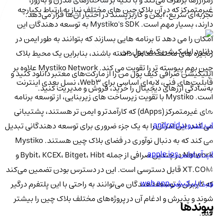
غیرمتمرکز که در آن بلاک چین های مختلف نیاز به ارتباط یکپارچه
تجربه‌ای سریع، ایمن و کاربرپسند در اختیار آن‌ها قرار می‌دهد.
دارند، بسیار مهم است. Mystiko's SDK به توسعه دهندگان این
امکان را می دهد تا برنامه هایی بسازند که بتوانند به طور ایمن در
دانلود اپلیکیشن کیف‌ پول من
زنجیره های مختلف تعامل داشته باشند، بنابراین یک محیط بلاک
چین بهم پیوسته تر را تقویت می کند. Mystiko Network علاوه بر
اپلیکیشن صرافی کیف پول من را از مارکت‌های معتبر دانلود کنید و
قابلیت‌های فنی، لایه‌ای اساسی برای Web3، نسل بعدی اینترنت
به‌سادگی ارزهای دیجیتال را خرید، فروش و مدیریت کنید.
است. Mystiko با تقویت زیرساخت های زیربنایی، از توسعه برنامه
های غیرمتمرکز (dApps) که کارآمدتر و ایمن تر هستند، پشتیبانی
اپ اندروید
android
می کند. این امر آن را به یک جزء ضروری برای توسعه دهندگانی تبدیل
می کند که به دنبال نوآوری در فضای بلاک چین هستند. Mystiko
اپ آی‌او‌اس
apple ios
Network در چندین صرافی از جمله Bybit، KCEX، Bitget، Hibt و
XT.COM قابل دسترسی است. این در دسترس بودن تضمین می‌کند
وب اپلیکیشن
web app
که کاربران و توسعه‌دهندگان می‌توانند به راحتی با این پلتفرم درگیر
شوند و پذیرش و ادغام آن در پروژه‌های مختلف بلاک چین را بیشتر
پیوندها
کند.