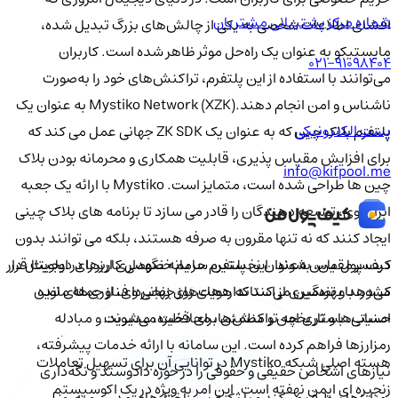
شماره مرکز پشتیبانی مشتریان
افشای اطلاعات شخصی به یکی از چالش‌های بزرگ تبدیل شده،
مایستیکو به عنوان یک راه‌حل موثر ظاهر شده است. کاربران
021-91098404
می‌توانند با استفاده از این پلتفرم، تراکنش‌های خود را به‌صورت
ناشناس و امن انجام دهند.Mystiko Network (XZK) به عنوان یک
پست الکترونیکی
پلتفرم بلاک چین که به عنوان یک ZK SDK جهانی عمل می کند که
برای افزایش مقیاس پذیری، قابلیت همکاری و محرمانه بودن بلاک
info@kifpool.me
چین ها طراحی شده است، متمایز است. Mystiko با ارائه یک جعبه
ابزار قوی، توسعه دهندگان را قادر می سازد تا برنامه های بلاک چینی
ایجاد کنند که نه تنها مقرون به صرفه هستند، بلکه می توانند بدون
کیف‌ پول من، به‌عنوان نخستین سامانه نگهداری ارزهای دیجیتال در
دردسر مقیاس شوند. این پلتفرم حریم خصوصی کاربر را در اولویت قرار
کشور، با بهره‌گیری از استانداردهای روز جهانی و فناوری‌های نوین
می‌دهد و تضمین می‌کند که هویت‌های زنجیره‌ای، از جمله مانده
امنیتی، بستری امن و مطمئن برای ذخیره، مدیریت و مبادله
حساب‌ها و تاریخچه تراکنش‌ها، محافظت می‌شوند.
رمزارزها فراهم کرده است. این سامانه با ارائه خدمات پیشرفته،
هسته اصلی شبکه Mystiko در توانایی آن برای تسهیل تعاملات
نیازهای اشخاص حقیقی و حقوقی را در حوزه دادوستد و نگه‌داری
زنجیره ای ایمن نهفته است. این امر به ویژه در یک اکوسیستم
رمزارزها برطرف می‌کند و با تکیه بر ساختارهای مدرن و به‌روز،