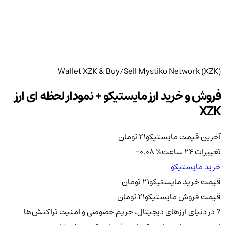
Wallet XZK & Buy/Sell Mystiko Network (XZK)
فروش و خرید ارز مایستیکو + نمودار لحظه ای ارز
XZK
آخرین قیمت مایستیکو
21
تومان
تغییرات 24 ساعت
%
-0.08
خرید مایستیکو
قیمت خرید مایستیکو
21
تومان
قیمت فروش مایستیکو
21
تومان
? در دنیای ارزهای دیجیتال، حریم خصوصی و امنیت تراکنش‌ها