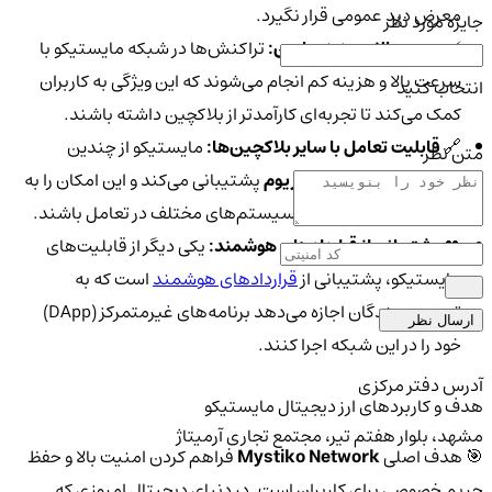
معرض دید عمومی قرار نگیرد.
جایزه مورد نظر
⚡
سرعت بالا و هزینه پایین:
تراکنش‌ها در شبکه مایستیکو با
سرعت بالا و هزینه کم انجام می‌شوند که این ویژگی به کاربران
انتخاب کنید
کمک می‌کند تا تجربه‌ای کارآمدتر از بلاکچین داشته باشند.
🔗
قابلیت تعامل با سایر بلاکچین‌ها:
مایستیکو از چندین
متن نظر
بلاکچین مهم از جمله
اتریوم
پشتیبانی می‌کند و این امکان را به
کاربران می‌دهد که با اکوسیستم‌های مختلف در تعامل باشند.
👥
پشتیبانی از قراردادهای هوشمند:
یکی دیگر از قابلیت‌های
مایستیکو، پشتیبانی از
قراردادهای هوشمند
است که به
توسعه‌دهندگان اجازه می‌دهد برنامه‌های غیرمتمرکز (DApp)
ارسال نظر
خود را در این شبکه اجرا کنند.
آدرس دفتر مرکزی
هدف و کاربردهای ارز دیجیتال مایستیکو
مشهد، بلوار هفتم تیر، مجتمع تجاری آرمیتاژ
🎯 هدف اصلی
Mystiko Network
فراهم کردن امنیت بالا و حفظ
حریم خصوصی برای کاربران است. در دنیای دیجیتال امروزی که