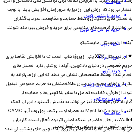
رشد در آینده دارد. با افزایش تقاضا برای تراکنش‌های ناشناس و امن،
خرید تتر
انتظار می‌رود که ارزش این ارز نیز به مرور زمان افزایش یابد. با توجه
خرید بایننس کوین
به تحلیل‌های تکنیکال و نقاط حمایت و مقاومت، سرمایه‌گذاران
می‌توانند از فرصت‌های مناسبی برای خرید و فروش بهره‌مند شوند.
خرید یو اس دی کوین
آینده ارز دیجیتال مایستیکو
خرید ریپل
🌟 ارز دیجیتال
XZK
یکی از پروژه‌هایی است که با افزایش تقاضا برای
خرید سولانا
حریم خصوصی در دنیای بلاکچین، آینده روشنی دارد. تحلیل‌های
خرید ترون
انجام شده توسط متخصصان نشان می‌دهد که این ارز می‌تواند به
یکی از ارزهای محبوب در میان علاقه‌مندان به حریم خصوصی تبدیل
خرید هایپر لیکویید
شود. از طرفی، قابلیت تعامل با سایر بلاکچین‌ها و حمایت از
خرید دوج کوین
قراردادهای هوشمند نیز می‌تواند به پذیرش گسترده این ارز کمک
کند. Mystiko.Network به همراه اولین کیف پول وب آن، CAMO
خرید لئو
Wallet، در حال حاضر در شبکه اصلی اتریوم فعال است. کاربران
تمامی حقوق مادی و معنوی محفوظ است.
می‌توانند دارایی‌ها را به‌طور امن بر روی بلاک‌چین‌های پشتیبانی‌شده