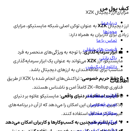
کیف پول من
مزایای ارز دیجیتال XZK
درباره ما
ارز دیجیتال
XZK
به عنوان توکن اصلی شبکه مایستیکو، مزایای
مجوزها
زیادی برای کاربران به همراه دارد:
تماس با ما
فرصت های شغلی
💼
ابزار سرمایه‌گذاری:
با توجه به ویژگی‌های منحصر به فرد
باگ بانتی
مایستیکو، ارز
XZK
می‌تواند به عنوان یک ابزار سرمایه‌گذاری
دانلود اپلیکیشن
مناسب برای علاقه‌مندان به ارزهای دیجیتال باشد.
🔒
حفظ حریم خصوصی:
تراکنش‌های انجام شده با XZK از طریق
اطلاعات
فناوری ZK-Rollup کاملاً امن و ناشناس هستند.
قوانین و مقررات
🌐
قابلیت استفاده در دنیای واقعی:
مایستیکو علاوه بر دنیای
حریم خصوصی
بلاکچین، به کاربران این امکان را می‌دهد که از آن در برنامه‌های
سوالات متداول
غیرمتمرکز مختلف استفاده کنند.
مرکز پشتیبانی
🔧
این پلتفرم همچنین به کسب‌وکارها و کاربران امکان می‌دهد
لوگو های کیف پول من