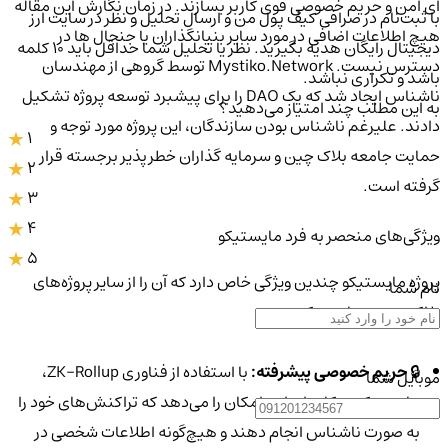
ای امن و حریم خصوصی قوی کاربر بسازند. در زمان نگارش این مقاله
با ثبت‌نام در صرافی کیف پول من و ارسال تحلیل و نظر در سایت ارز
هیچ اطلاعات اضافی در مورد سایر بنیانگذاران یا جنجال ها در
دیجیتال رایگان هدیه بگیرید. نظر یا تحلیل شما حداقل باید ۱۰ کلمه
دسترس نیست. Mystiko.Network توسط گروهی از مهندسان
باشد و تکراری نباشد.
ناشناس ایجاد شد که یک DAO را برای پیشبرد توسعه پروژه تشکیل
به این مطلب چند امتیاز می‌دهید؟
دادند. علیرغم ناشناس بودن سازندگان، این پروژه مورد توجه و
1
حمایت جامعه بلاک چین و سرمایه گذاران خطرپذیر برجسته قرار
2
گرفته است.
3
4
ویژگی‌های منحصر به فرد مایستیکو
5
پروژه مایستیکو چندین ویژگی خاص دارد که آن را از سایر پروژه‌های
نام شما
بلاکچینی متمایز می‌کند:
🔒
حریم خصوصی پیشرفته:
با استفاده از فناوری ZK-Rollup،
موبایل شما
مایستیکو به کاربران این امکان را می‌دهد که تراکنش‌های خود را
به صورت ناشناس انجام دهند و هیچ‌گونه اطلاعات شخصی در