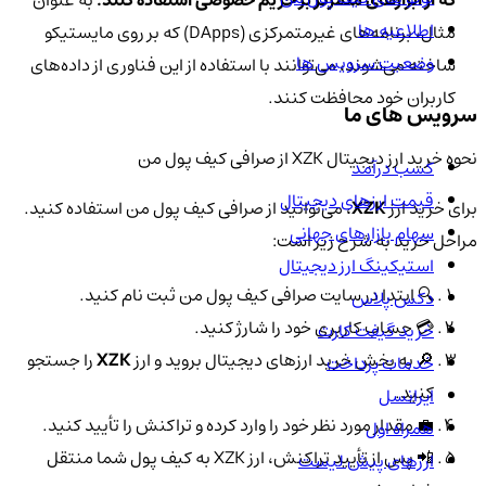
که از ابزارهای متمرکز بر حریم خصوصی استفاده کنند.
به عنوان
اطلاعیه ها
مثال، برنامه‌های غیرمتمرکزی (DApps) که بر روی مایستیکو
وضعیت سرویس ها
ساخته می‌شوند، می‌توانند با استفاده از این فناوری از داده‌های
کاربران خود محافظت کنند.
سرویس های ما
نحوه خرید ارز دیجیتال XZK از صرافی کیف پول من
کسب درآمد
قیمت ارزهای دیجیتال
برای خرید ارز
XZK
، می‌توانید از صرافی کیف پول من استفاده کنید.
سهام بازارهای جهانی
مراحل خرید به شرح زیر است:
استیکینگ ارز دیجیتال
🔍 ابتدا در سایت صرافی کیف پول من ثبت نام کنید.
دکس پلاس
💳 حساب کاربری خود را شارژ کنید.
خرید گیفت کارت
🔎 به بخش خرید ارزهای دیجیتال بروید و ارز
XZK
را جستجو
خدمات پرداخت
کنید.
ایرانسل
💼 مقدار مورد نظر خود را وارد کرده و تراکنش را تأیید کنید.
همراه اول
📲 پس از تأیید تراکنش، ارز XZK به کیف پول شما منتقل
ارزهای پیش لیست