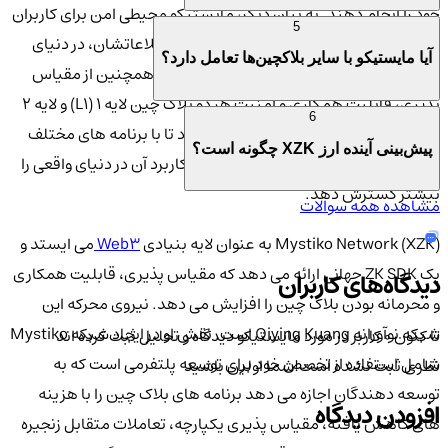
خود را انجام دهند. به بیان دیگر، مایستیکو محیطی امن برای کاربران
5
فراهم می‌کند تا بدون نگرانی از فاش شدن اطلاعاتشان، در دنیای
آیا مایستیکو با سایر بلاکچین‌ها تعامل دارد؟
بلاکچین فعالیت کنند. ZK SDK جهانی شبکه همچنین از مقیاس
پذیری، قابلیت همکاری و امنیت هر دو بلاک چین لایه 1 (L1) و لایه 2
6
(L2) پشتیبانی می کند. این باعث می شود تا با برنامه های مختلف
پیش‌بینی آینده ارز XZK چگونه است؟
بلاک چین سازگاری زیادی داشته باشد و کاربرد آن در دنیای واقعی را
بیشتر گسترش دهد.
مشاهده همه سوالات
Mystiko Network (XZK) به عنوان لایه بنیادی
Web3
می ایستد و
یک ZK SDK جهانی ارائه می دهد که مقیاس پذیری، قابلیت همکاری
دیدگاه‌های کاربران
و محرمانه بودن بلاک چین را افزایش می دهد. نیروی محرکه این
شبکه نوآورانه Qiying Kuang است. نقش او در ایجاد شبکه Mystiko
تا کنون 0 کاربر در مورد
مایستیکو
دیدگاه و تحلیل ثبت کرده اند
شامل استفاده از تخصص خود برای توسعه پلتفرمی است که به
نظری ثبت نشده است!
شما اولین باشید
توسعه دهندگان اجازه می دهد برنامه های بلاک چین را با هزینه
افزودن دیدگاه
های کاهش یافته، مقیاس پذیری یکپارچه، تعاملات متقابل زنجیره