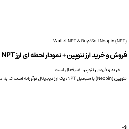
Wallet NPT & Buy/Sell Neopin (NPT)
فروش و خرید ارز نئوپین + نمودار لحظه ای ارز NPT
خرید و فروش نئوپین غیرفعال است
نئوپین (Neopin) با سیمبل NPT، یک ارز دیجیتال نوآورانه است که به منظور ایجاد یک اکوسیستم غیرمتمرکز و امن برای کاربران طراحی شده است.
0
$