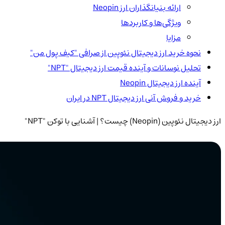
ارائه بنیانگذاران ارز Neopin
ویژگی‌ها و کاربردها
مزایا
نحوه خرید ارز دیجیتال نئوپین از صرافی "کیف پول من"
تحلیل نوسانات و آینده قیمت ارز دیجیتال "NPT"
آینده ارز دیجیتال Neopin
خرید و فروش آنی ارز دیجیتال NPT در ایران
ارز دیجیتال نئوپین (Neopin) چیست؟ | آشنایی با توکن "NPT"