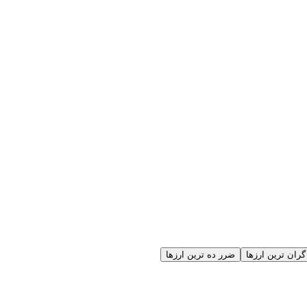
گران ترین ارزها
ضرر ده ترین ارزها