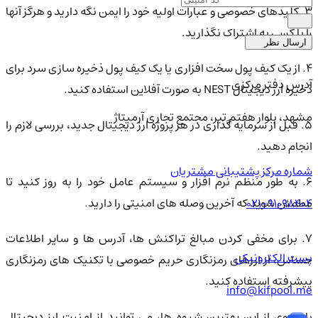
3. کلیدهای خصوصی و عبارات اولیه خود را ایمن نگه دارید و هرگز آنها
را با کسی به اشتراک نگذارید.
ارسال نظر
4. از یک کیف پول سخت افزاری یا یک کیف پول ذخیره سازی سرد برای
آدرس دفتر مرکزی
ذخیره ارز دیجیتال NEST به صورت آفلاین استفاده کنید.
مشهد، بلوار هفتم تیر، مجتمع تجاری آرمیتاژ
5. قبل از سرمایه گذاری در هر پروژه ارز دیجیتال جدید، بررسی لازم را
انجام دهید.
شماره مرکز پشتیبانی مشتریان
6. به طور منظم نرم افزار و سیستم عامل خود را به روز کنید تا
مطمئن شوید که آخرین وصله های امنیتی را دارید.
021-91098404
7. برای مخفی کردن مبالغ تراکنش ها، آدرس ها و سایر اطلاعات
پست الکترونیکی
حساس، از ارزهای رمزنگاری حریم خصوصی با تکنیک های رمزنگاری
پیشرفته استفاده کنید.
info@kifpool.me
با پیروی از این بهترین شیوه ها، می توانید از امنیت ارز دیجیتال