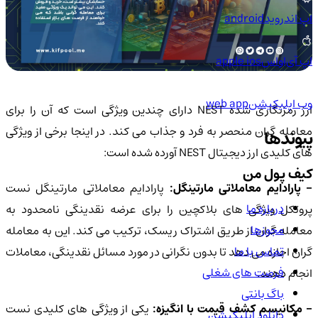
اپ اندروید
android
اپ آی‌او‌اس
apple ios
وب اپلیکیشن
web app
ارز رمزنگاری شده NEST دارای چندین ویژگی است که آن را برای
معامله گران منحصر به فرد و جذاب می کند. در اینجا برخی از ویژگی
پیوندها
های کلیدی ارز دیجیتال NEST آورده شده است:
کیف پول من
 پارادایم معاملاتی مارتینگل:
پارادایم معاملاتی مارتینگل نست
درباره ما
پروتکل ویژگی های بلاکچین را برای عرضه نقدینگی نامحدود به
مجوزها
معامله گران از طریق اشتراک ریسک، ترکیب می کند. این به معامله
تماس با ما
گران اجازه می دهد تا بدون نگرانی در مورد مسائل نقدینگی، معاملات
فرصت های شغلی
انجام دهند.
باگ بانتی
 مکانیسم کشف قیمت با انگیزه:
یکی از ویژگی های کلیدی نست
دانلود اپلیکیشن