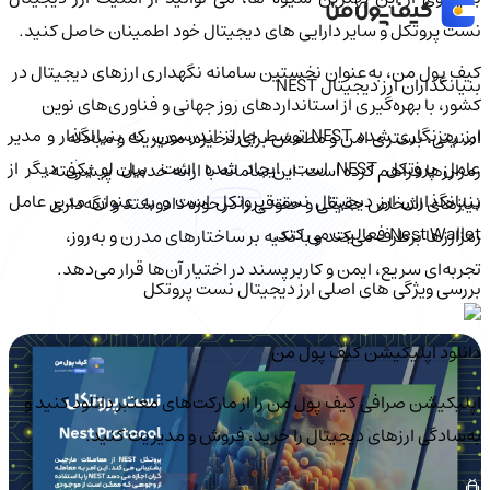
نست پروتکل و سایر دارایی های دیجیتال خود اطمینان حاصل کنید.
کیف‌ پول من، به‌عنوان نخستین سامانه نگهداری ارزهای دیجیتال در
بنیانگذاران ارز دیجیتال NEST
کشور، با بهره‌گیری از استانداردهای روز جهانی و فناوری‌های نوین
ارز رمزنگاری شده NEST توسط چارلز اندرسون، که بنیانگذار و مدیر
امنیتی، بستری امن و مطمئن برای ذخیره، مدیریت و مبادله
عامل پروتکل NEST است، ایجاد شده است. بیل لو یکی دیگر از
رمزارزها فراهم کرده است. این سامانه با ارائه خدمات پیشرفته،
بنیانگذاران ارز دیجیتال نست پروتکل است و به عنوان مدیر عامل
نیازهای اشخاص حقیقی و حقوقی را در حوزه دادوستد و نگه‌داری
Nest Wallet فعالیت می کند.
رمزارزها برطرف می‌کند و با تکیه بر ساختارهای مدرن و به‌روز،
تجربه‌ای سریع، ایمن و کاربرپسند در اختیار آن‌ها قرار می‌دهد.
بررسی ویژگی های اصلی ارز دیجیتال نست پروتکل
دانلود اپلیکیشن کیف‌ پول من
اپلیکیشن صرافی کیف پول من را از مارکت‌های معتبر دانلود کنید و
به‌سادگی ارزهای دیجیتال را خرید، فروش و مدیریت کنید.