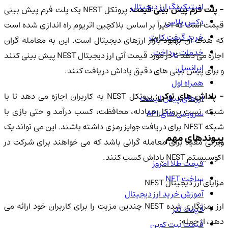
استیکینگ ارز دیجیتال
 پلت فرم پیش بینی قیمت:
پروتکل NEST یک پلت فرم پیش بینی
دکس پلاس
قیمت است که اخیراً بر اساس بلاکچین اتریوم راه اندازی شده است
خرید گیفت کارت
که هدف آن بهبود بازار ارزهای دیجیتال است. این به معامله گران
خدمات پرداخت
اجازه می دهد تا در مورد قیمت آتی ارز دیجیتال NEST پیش بینی کنند
ایرانسل
و برای پیش بینی های دقیق پاداش دریافت کنند.
همراه اول
 پاداش های توکن:
پروتکل NEST به کاربران اجازه می دهد تا با
ارزهای پیش لیست
شبکه نست پروتکل مبادله، محافظت، کسب درآمد و حتی بازی با
سرویس های API
شبکه NEST برای دریافت جوایز رمزی داشته باشند. این می تواند یک
پیوندهای مهم
ویژگی مفید برای معامله گرانی باشد که می خواهند برای شرکت در
اکوسیستم NEST پاداش کسب کنند.
قیمت طلا امروز
ساخت NFT
مزایای ارز دیجیتال NEST
آموزش خرید ارز دیجیتال
ارز رمزنگاری شده NEST چندین مزیت را برای کاربران خود ارائه می
قیمت تتر
دهد، از جمله:
قیمت بیت کوین