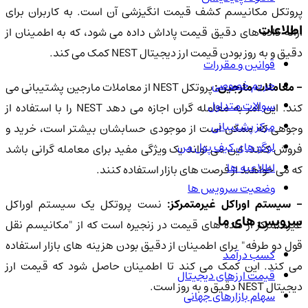
پروتکل مکانیسم کشف قیمت انگیزشی آن است. به کاربران برای
اطلاعات
ارائه داده های دقیق قیمت پاداش داده می شود، که به اطمینان از
دقیق و به روز بودن قیمت ارز دیجیتال NEST کمک می کند.
قوانین و مقررات
حریم خصوصی
 معاملات مارجین:
پروتکل NEST از معاملات مارجین پشتیبانی می
سوالات متداول
کند. این امر به معامله گران اجازه می دهد NEST را با استفاده از
مرکز پشتیبانی
وجوهی که ممکن است از موجودی حسابشان بیشتر است، خرید و
لوگو های کیف پول من
فروش کنند. این می تواند یک ویژگی مفید برای معامله گرانی باشد
اطلاعیه ها
که می خواهند از فرصت های بازار استفاده کنند.
وضعیت سرویس ها
- سیستم اوراکل غیرمتمرکز:
نست پروتکل یک سیستم اوراکل
سرویس های ما
غیرمتمرکز از داده های قیمت در زنجیره است که از "مکانیسم نقل
قول دو طرفه" برای اطمینان از دقیق بودن هزینه های بازار استفاده
کسب درآمد
می کند. این کمک می کند تا اطمینان حاصل شود که قیمت ارز
قیمت ارزهای دیجیتال
دیجیتال NEST دقیق و به روز است.
سهام بازارهای جهانی