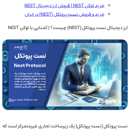
خرید توکن NEST | فروش ارز دیجیتال NEST
خرید و فروش نست پروتکل (NEST) در ایران
ارز دیجیتال نست پروتکل (NEST) چیست؟ | آشنایی با توکن NEST
نست پروتکل (نست پروتکل) یک زیرساخت تجاری غیرمتمرکز است که