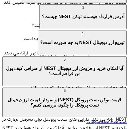
قیمت نهایی را از طریق آربیتراژ و گزینه های دو طرفه تعیین کند.
3
تصادفی را معرفی می کند.
آدرس قرارداد هوشمند توکن NEST چیست؟
ارز دیجیتال نست پروتکل (NEST) چگونه کار می کند؟
4
در اینجا نحوه عملکرد ارز دیجیتال نست پروتکل آمده است:
توزیع ارز دیجیتال NEST به چه صورت است؟
- NEST Oracle
قیمت های غیرمتمرکز زنجیره ای را ارائه می دهد.
5
این یک اوراکل قیمت غیرمتمرکز است که فیدهای قیمت در زمان
آیا امکان خرید و فروش ارز دیجیتال NEST از صرافی کیف پول
واقعی را برای ارزهای دیجیتال مختلف ارائه می دهد. از یک الگوریتم
من فراهم است؟
منحصر به فرد برای تعیین قیمت یک ارز دیجیتال بر اساس فعالیت
های معاملاتی در صرافی های مختلف استفاده می کند.
6
قیمت توکن نست پروتکل (NEST) و نمودار قیمت ارز دیجیتال
- NEST Assets
توسط قرارداد هوشمند نست پروتکل ایجاد و
نست پروتکل را چگونه بررسی کنیم؟
سوزانده می شود و واحدهای ارزی را برای تراکنش های مارتینگل در
NEST ارائه می کند. دارایی های نست پروتکل برای تسهیل تجارت در
مشاهده همه سوالات
پلت فرم NEST استفاده می شود. آنها توسط قرارداد هوشمند NEST