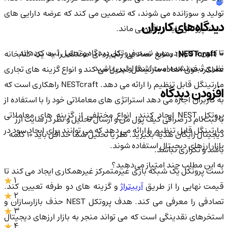
تولید و سوزانده می شوند، که تضمین می کند که عرضه دارایی های
دیدگاه‌های کاربران
نست پروتکل پایدار باقی می ماند.
تا کنون 0 کاربر در مورد
نست پروتکل
دیدگاه و تحلیل ثبت کرده اند
- NESTcraft
منابع تصادفی زنجیره ای مختلف را به یک کتابخانه
نظری ثبت نشده است!
شما اولین باشید
عملکرد فوق العاده مارتینگل تبدیل می کند و انواع گزینه های تجاری
مارتینگل قابل تنظیم را ارائه می دهد. NESTcraft راهکاری است که
افزودن دیدگاه
به کاربران اجازه می دهد استراتژی های معاملاتی خود را با استفاده از
پروتکل NEST ایجاد کنند. انواع مختلفی از گزینه های معاملاتی
با ثبت‌نام در صرافی کیف پول من و ارسال تحلیل و نظر در سایت ارز
مارتینگل قابل تنظیم را ارائه می دهد که می توانند برای ایجاد سود در
دیجیتال رایگان هدیه بگیرید. نظر یا تحلیل شما حداقل باید ۱۰ کلمه
بازار ارزهای دیجیتال استفاده شوند.
باشد و تکراری نباشد.
به این مطلب چند امتیاز می‌دهید؟
نست پروتکل یک شبکه بازی غیرمتمرکز غیرهمکاری ایجاد می کند تا
1
قیمت نهایی را از طریق
آربیتراژ
و گزینه های دو طرفه تعیین کند.
2
تصادفی را معرفی می کند. هدف پروتکل NEST حذف بازارسازان و
3
استخرهای نقدینگی است که می تواند منجر به بازار ارزهای دیجیتال
4