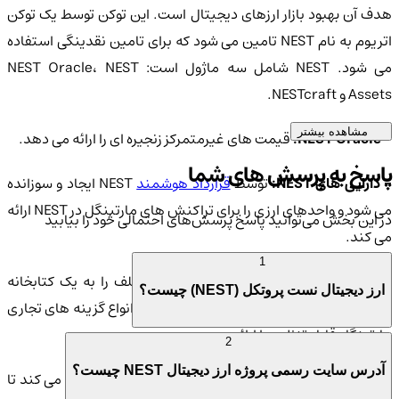
هدف آن بهبود بازار ارزهای دیجیتال است. این توکن توسط یک توکن
اتریوم به نام NEST تامین می شود که برای تامین نقدینگی استفاده
می شود. NEST شامل سه ماژول است: NEST Oracle، NEST
Assets و NESTcraft.
مشاهده بیشتر
- NEST Oracle:
قیمت های غیرمتمرکز زنجیره ای را ارائه می دهد.
پاسخ به پرسش های شما
 دارایی های NEST:
توسط
قرارداد هوشمند
NEST ایجاد و سوزانده
می شود و واحدهای ارزی را برای تراکنش های مارتینگل در NEST ارائه
در این بخش می‌توانید پاسخ پرسش‌های احتمالی خود را بیابید
می کند.
1
- NESTcraft
منابع تصادفی زنجیره ای مختلف را به یک کتابخانه
ارز دیجیتال نست پروتکل (NEST) چیست؟
عملکرد فوق العاده مارتینگل تبدیل می کند و انواع گزینه های تجاری
مارتینگل قابل تنظیم را ارائه می دهد.
2
آدرس سایت رسمی پروژه ارز دیجیتال NEST چیست؟
نست پروتکل یک شبکه بازی غیرمتمرکز غیرهمکاری ایجاد می کند تا