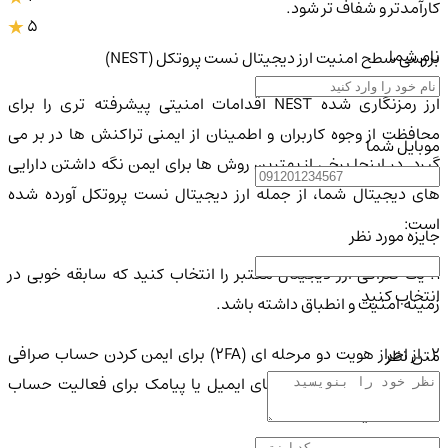
کارآمدتر و شفاف تر شود.
5
نام شما
بررسی سطح امنیت ارز دیجیتال نست پروتکل (NEST)
ارز رمزنگاری شده NEST اقدامات امنیتی پیشرفته تری را برای
محافظت از وجوه کاربران و اطمینان از ایمنی تراکنش ها در بر می
موبایل شما
گیرد. در اینجا برخی از بهترین روش ها برای ایمن نگه داشتن دارایی
های دیجیتال شما، از جمله ارز دیجیتال نست پروتکل آورده شده
است:
جایزه مورد نظر
1. یک صرافی ارز دیجیتال معتبر را انتخاب کنید که سابقه خوبی در
انتخاب کنید
زمینه امنیت و انطباق داشته باشد.
2. از احراز هویت دو مرحله ای (2FA) برای ایمن کردن حساب صرافی
متن نظر
خود و فعال کردن اعلان های ایمیل یا پیامک برای فعالیت حساب
استفاده کنید.