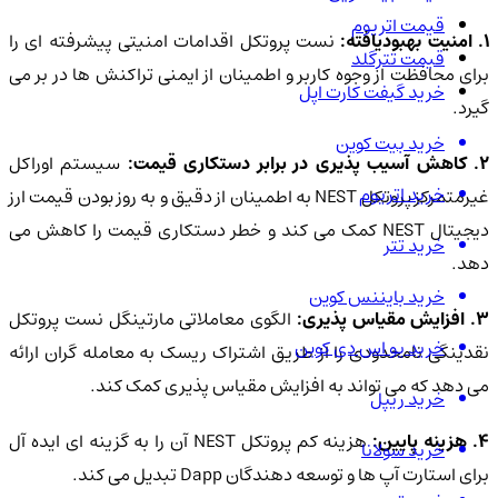
قیمت اتریوم
. امنیت بهبودیافته:
نست پروتکل اقدامات امنیتی پیشرفته ای را
قیمت تترگلد
برای محافظت از وجوه کاربر و اطمینان از ایمنی تراکنش ها در بر می
خرید گیفت کارت اپل
گیرد.
خرید بیت کوین
. کاهش آسیب پذیری در برابر دستکاری قیمت:
سیستم اوراکل
خرید اتریوم
غیرمتمرکز پروتکل NEST به اطمینان از دقیق و به روز بودن قیمت ارز
دیجیتال NEST کمک می کند و خطر دستکاری قیمت را کاهش می
خرید تتر
دهد.
خرید بایننس کوین
3. افزایش مقیاس پذیری:
الگوی معاملاتی مارتینگل نست پروتکل
خرید یو اس دی کوین
نقدینگی نامحدودی را از طریق اشتراک ریسک به معامله گران ارائه
می دهد که می تواند به افزایش مقیاس پذیری کمک کند.
خرید ریپل
. هزینه پایین:
هزینه کم پروتکل NEST آن را به گزینه ای ایده آل
خرید سولانا
برای استارت آپ ها و توسعه دهندگان Dapp تبدیل می کند.