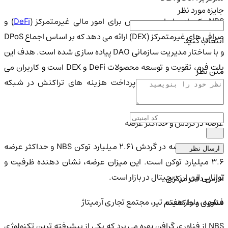
جایزه مورد نظر
NB یک راه حل اوپن سورس برای امور مالی غیرمتمرکز (
DeFi
) و
صرافی های غیرمتمرکز (DEX) ارائه می دهد که بر اساس اجماع DPoS
انتخاب کنید
و با ساختار مدیریت سازمانی DAO پیاده سازی شده است. هدف این
پلت فرم، تقویت و توسعه محصولات DeFi و DEX است و کاربران می
متن نظر
توانند از توکن NBS برای پرداخت هزینه های تراکنش در شبکه
استفاده کنند.
عرضه در گردش و حداکثر عرضه
NBS دارای عرضه در گردش 2.61 میلیارد توکن NBS و حداکثر عرضه
ارسال نظر
3.6 میلیارد توکن است. این میزان عرضه، نشان دهنده ظرفیت و
توانایی این ارز دیجیتال در بازار است.
آدرس دفتر مرکزی
مشهد، بلوار هفتم تیر، مجتمع تجاری آرمیتاژ
فناوری و حاکمیت
NBS از فناوری گرافن بهره می برد که یکی از پیشرفته ترین تکنولوژی