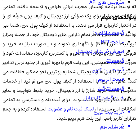
سرویس های API
که توسط برنامه نویسان مجرب ایرانی طراحی و توسعه یافته، تمامی
امکانات مورد نیاز برای یک صرافی ارز دیجیتال و کیف پول حرفه ای را
پیوندهای مهم
در اختیار کاربران قرار می دهد. با استفاده از کیف پول من، شما می
قیمت طلا امروز
توانید با اطمینان خاطر تمام دارایی های دیجیتال خود، از جمله رمزارز
ساخت NFT
نیو بیت شرز (NBS) را نگهداری نموده و در صورت نیاز به خرید و
آموزش خرید ارز دیجیتال
فروش این ارز دیجیتال، به راحتی و با کمترین کارمزد، معاملات خود را
قیمت تتر
صورت دهید. همچنین، این پلت فرم با بهره گیری از جدیدترین تدابیر
قیمت بیت کوین
امنیتی، از دارایی های دیجیتال شما به بهترین نحو ممکن حفاظت می
قیمت اتریوم
کند. علاوه بر این، با استفاده از کیف پول من می توانید از خدمات
قیمت تترگلد
متنوعی مانند خرید شارژ با ارز دیجیتال، خرید بلیط هواپیما و سایر
خرید گیفت کارت اپل
امکانات دیگر نیز بهره مند شوید. برای ثبت نام و دسترسی به تمامی
مکانات این سایت، از
لینک ثبت نام و عضویت
استفاده کرده و به جمع
خرید بیت کوین
هزاران کاربر راضی این پلت فرم بپیوندید.
خرید اتریوم