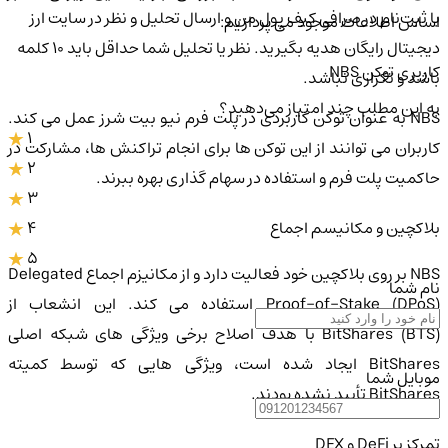
با ثبت‌نام در صرافی کیف پول من و ارسال تحلیل و نظر در سایت ارز
اساس اطلاعات موجود می پردازیم:
دیجیتال رایگان هدیه بگیرید. نظر یا تحلیل شما حداقل باید ۱۰ کلمه
کاربری توکن NBS
باشد و تکراری نباشد.
به این مطلب چند امتیاز می‌دهید؟
NBS به عنوان توکن کاربردی در پلت فرم نیو بیت شرز عمل می کند.
1
کاربران می توانند از این توکن ها برای انجام تراکنش ها، مشارکت در
2
حاکمیت پلت فرم و استفاده در سهام گذاری بهره ببرند.
3
4
بلاکچین و مکانیسم اجماع
5
NBS بر روی بلاکچین خود فعالیت دارد و از مکانیزم اجماع Delegated
نام شما
Proof-of-Stake (DPoS) استفاده می کند. این انشعاب از
BitShares (BTS) با هدف اصلاح برخی ویژگی های شبکه اصلی
BitShares ایجاد شده است، ویژگی هایی که توسط کمیته
موبایل شما
BitShares تأیید نشده بودند.
تمرکز بر DeFi و DEX