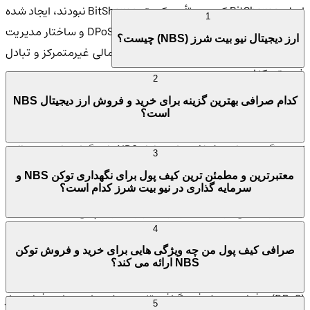
اصلی BitShares که مورد تأیید کمیته BitShares نبودند، ایجاد شده
1
است. پلت فرم NBS با بهره گیری از اجماع DPoS و ساختار مدیریت
ارز دیجیتال نیو بیت شرز (NBS) چیست؟
سازمانی DAO، به دنبال ارائه راه حل های مالی غیرمتمرکز و تبادل
غیرمتمرکز است.
2
کدام صرافی بهترین گزینه برای خرید و فروش ارز دیجیتال NBS
رای خرید و فروش توکن های NBS، می توانید از
صرافی کیف پول من
است؟
استفاده کنید. این صرافی امکان معامله این ارز دیجیتال را فراهم
کرده و گزینه های مختلفی برای تبادل NBS با دیگر ارزهای دیجیتال و
3
استیبل کوین ها ارائه می دهد. همچنین، برای نگهداری امن توکن
معتبرترین و مطمئن ترین کیف پول برای نگهداری توکن NBS و
های NBS، می توانید از کیف پول kifpool.me استفاده کنید که
سرمایه گذاری در نیو بیت شرز کدام است؟
امنیت و سادگی در استفاده را برای کاربران فراهم می کند.
4
امنیت NBS
صرافی کیف پول من چه ویژگی هایی برای خرید و فروش توکن
NBS ارائه می کند؟
امنیت NBS با استفاده از بلاکچین Delegated Proof-of-Stake
(DPoS) و فناوری پیشرفته گرافن تضمین شده است. این فناوری از
5