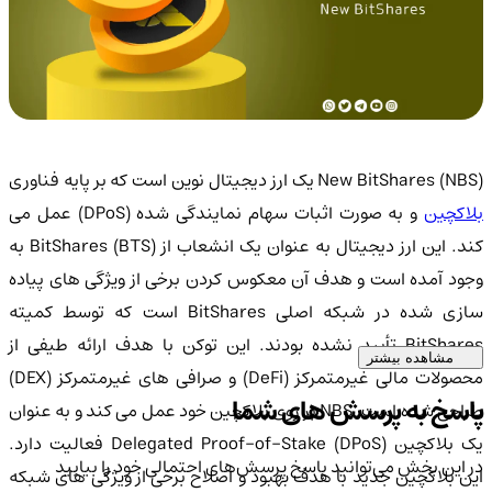
New BitShares (NB) یک ارز دیجیتال نوین است که بر پایه فناوری
لاکچین
و به صورت اثبات سهام نمایندگی شده (DPoS) عمل می
کند. این ارز دیجیتال به عنوان یک انشعاب از BitShares (BTS) به
وجود آمده است و هدف آن معکوس کردن برخی از ویژگی های پیاده
سازی شده در شبکه اصلی BitShares است که توسط کمیته
BitShares تأیید نشده بودند. این توکن با هدف ارائه طیفی از
مشاهده بیشتر
محصولات مالی غیرمتمرکز (DeFi) و صرافی های غیرمتمرکز (DEX)
پاسخ به پرسش های شما
طراحی شده است. NBS بر روی بلاکچین خود عمل می کند و به عنوان
یک بلاکچین Delegated Proof-of-Stake (DPoS) فعالیت دارد.
در این بخش می‌توانید پاسخ پرسش‌های احتمالی خود را بیابید
این بلاکچین جدید با هدف بهبود و اصلاح برخی از ویژگی های شبکه