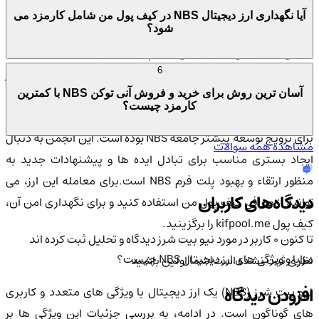
جمله پیشرفته ترین تکنولوژی های بلاکچینی محسوب می شود و
آیا نگهداری ارز دیجیتال NBS در کیف پول من شامل کارمزد می
سطح بالایی از امنیت و اعتماد را به کاربران ارائه می دهد. پشتیبانی
شود؟
صرافی های بزرگی نظیر صرافی کیف پول من نیز نشان دهنده اعتماد
بالای بازار به این ارز دیجیتال است. جامعه NBS به طور فعال در
6
توسعه و بهبود این ارز دیجیتال مشارکت دارد. اقدامات اخیر شامل
آسان ترین روش برای خرید و فروش آنی توکن NBS با کمترین
کارمزد چیست؟
استانداردسازی حاکمیت داخلی جامعه و ایجاد انجمن NBS CNVOTE
برای ترویج توسعه بیشتر جامعه NBS بوده است. این انجمن به دنبال
مشاهده همه سوالات
ایجاد بستری مناسب برای تبادل ایده ها و پیشنهادات جدید به
منظور ارتقاء و بهبود پلت فرم NBS است.برای معامله این ارز، می
دیدگاه‌های کاربران
توانید از صرافی کیف پول من استفاده کنید و برای نگهداری امن آن،
کیف پول kifpool.me را برگزینید.
تا کنون 0 کاربر در مورد
نیو بیت شرز
دیدگاه و تحلیل ثبت کرده اند
مزایا و ویژگی های ارز دیجیتال NBS چیست؟
نظری ثبت نشده است!
شما اولین باشید
افزودن دیدگاه
نیو بیت شرز (NBS) یک ارز دیجیتال با ویژگی های متعدد و کاربری
های گوناگون است. در ادامه، به بررسی جزئیات این ویژگی ها بر