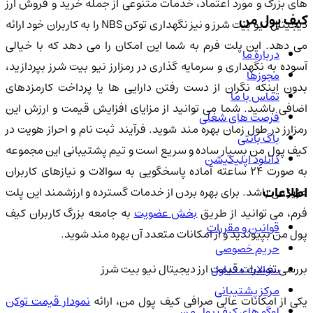
های بزرگ و مورد اعتماد، خدمات متنوعی از جمله خرید و فروش ارز
کیف پول من
دیجیتال نیو بیت شرز و نیز نگهداری توکن NBS را به کاربران خود ارائه
می دهد. این پلت فرم به شما این امکان را می دهد که با خیالی
درباره ما
آسوده به نگهداری و سرمایه گذاری در رمزارز نیو بیت شرز بپردازید،
مجوزها
بدون اینکه نگران از دست رفتن دارایی ها یا پرداخت کارمزدهای
تماس با ما
اضافی باشید. شما می توانید از مزایای افزایش قیمت و ارزش این
فرصت های شغلی
رمزارز در طول زمان بهره مند شوید. فرآیند ثبت نام و احراز هویت در
باگ بانتی
کیف پول من بسیار ساده و سریع است و تیم پشتیبانی این مجموعه
دانلود اپلیکیشن
به صورت ۲۴ ساعته آماده پاسخگویی به سوالات و نیازهای کاربران
اطلاعات
عزیز می باشد. برای بهره بردن از خدمات گسترده و ارزشمند این پلت
رم، می توانید از طریق
بخش عضویت
به جامعه بزرگ کاربران کیف
قوانین و مقررات
پول من بپیوندید و از امکانات متعدد آن بهره مند شوید.
حریم خصوصی
بررسی تغییرات قیمت ارز دیجیتال نیو بیت شرز
سوالات متداول
مرکز پشتیبانی
کی از امکانات عالی صرافی کیف پول من، ارائه
نمودار قیمت توکن
لوگو های کیف پول من