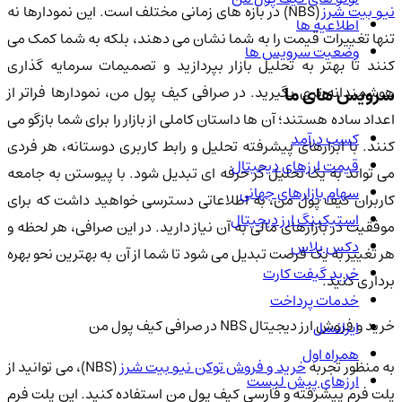
یو بیت شرز
(NBS) در بازه های زمانی مختلف است. این نمودارها نه
اطلاعیه ها
تنها تغییرات قیمت را به شما نشان می دهند، بلکه به شما کمک می
وضعیت سرویس ها
کنند تا بهتر به تحلیل بازار بپردازید و تصمیمات سرمایه گذاری
هوشمندانه تری بگیرید. در صرافی کیف پول من، نمودارها فراتر از
سرویس های ما
اعداد ساده هستند؛ آن ها داستان کاملی از بازار را برای شما بازگو می
کسب درآمد
کنند. با ابزارهای پیشرفته تحلیل و رابط کاربری دوستانه، هر فردی
قیمت ارزهای دیجیتال
می تواند به یک تحلیل گر حرفه ای تبدیل شود. با پیوستن به جامعه
سهام بازارهای جهانی
کاربران کیف پول من، به اطلاعاتی دسترسی خواهید داشت که برای
استیکینگ ارز دیجیتال
موفقیت در بازارهای مالی به آن نیاز دارید. در این صرافی، هر لحظه و
دکس پلاس
هر تغییر به یک فرصت تبدیل می شود تا شما از آن به بهترین نحو بهره
خرید گیفت کارت
برداری کنید.
خدمات پرداخت
خرید و فروش ارز دیجیتال NBS در صرافی کیف پول من
ایرانسل
همراه اول
ه منظور تجربه
خرید و فروش توکن نیو بیت شرز
(NBS)، می توانید از
ارزهای پیش لیست
پلت فرم پیشرفته و فارسی کیف پول من استفاده کنید. این پلت فرم