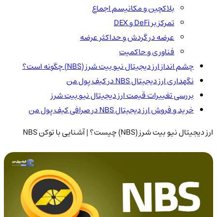
بلاکچین و مکانیسم اجماع
تمرکز بر DeFi و DEX
عرضه در گردش و حداکثر عرضه
فناوری و حاکمیت
چشم انداز ارز دیجیتال نیو بیت شرز (NBS) چگونه است؟
نگهداری ارز دیجیتال NBS در کیف پول من
بررسی تغییرات قیمت ارز دیجیتال نیو بیت شرز
خرید و فروش ارز دیجیتال NBS در صرافی کیف پول من
ارز دیجیتال نیو بیت شرز (NBS) چیست؟ | آشنایی با توکن NBS