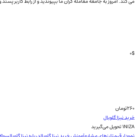
می کند. امروز به جامعه معامله گران ما بپیوندید و از رابط کاربر پسند و قیمت رقابتی ما 
0
$
260
تومان
خرید نیزا گلوبال
NIZA
1
تحویل
می‌گیرید
نمودار قیمت
ارزهای مشابه
آموزش خرید نیزا گلوبال
درباره نیزا گلوبال
سوالا