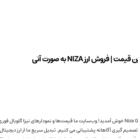
به صرافی ایرانی Kifpoolme، پلتفرم نهایی برای تجارت توکن های Niza Global خوش آمدید! وب‌سایت ما قیم