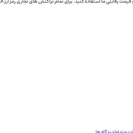
استفاده کنید. برای تمام تراکنش های تجاری رمز ارز NIZA خود به Kifpool.me اعتماد کنید!
ت متداول
دیدگاه ها