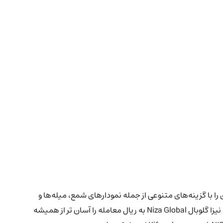
ت‌ها و نمودارهای نیزا گلوبال فوری را با گزینه‌های متنوعی از جمله نمودارهای شمع، میله‌ها و
مناطق ارائه می‌دهد. ما همچنین از شاخص هایی برای کمک به شما در تصمیم گیری آگاهانه پشتیبانی می کنیم. تبدیل سریع ما از ارز دیجیتال نیزا گلوبال Niza Global به ریال معامله را آسان تر از همیشه