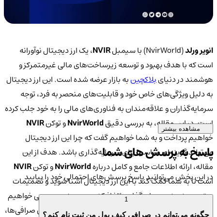
انویر ورلد
(NvirWorld) با سیمبل
NVIR
، یک ارز دیجیتال نوآورانه
است که با هدف بهبود و توسعه زیرساخت‌های مالی غیرمتمرکز و
هوشمند در دنیای
بلاکچین
به بازار عرضه شده است. این ارز دیجیتال
به دلیل ویژگی‌های خاص خود و قابلیت‌های منحصر به فرد، توجه
سرمایه‌گذاران و علاقه‌مندان به فناوری‌های مالی را به خود جلب کرده
است. در این مقاله، به بررسی دقیق
NvirWorld
و توکن
NVIR
مشاهده بیشتر
خواهیم پرداخت و به شما خواهیم گفت که چرا این ارز دیجیتال
پاسخ به پرسش های شما
می‌تواند گزینه‌ای مناسب برای سرمایه‌گذاری باشد. هدف از این
مقاله، ارائه اطلاعات جامع و کامل درباره
NvirWorld
و توکن
NVIR
در این بخش می‌توانید پاسخ پرسش‌های احتمالی خود را بیابید
است تا به شما کمک کند با این ارز دیجیتال آشنا شوید و تصمیمات
بهتری در زمینه سرمایه‌گذاری اتخاذ کنید. همچنین، بررسی خواهیم
1
کرد که چرا صرافی
کیف پول من
به عنوان یکی از معتبرترین صرافی‌ها،
چگونه می‌توانم در صرافی کیف پول من ثبت نام کنم؟