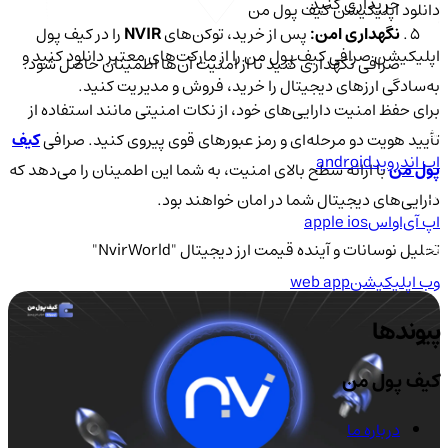
خریداری کنید.
دانلود اپلیکیشن کیف‌ پول من
نگهداری امن:
پس از خرید، توکن‌های
NVIR
را در کیف پول
اپلیکیشن صرافی کیف پول من را از مارکت‌های معتبر دانلود کنید و
صرافی نگهداری کنید تا از امنیت آن‌ها اطمینان حاصل شود.
به‌سادگی ارزهای دیجیتال را خرید، فروش و مدیریت کنید.
برای حفظ امنیت دارایی‌های خود، از نکات امنیتی مانند استفاده از
تأیید هویت دو مرحله‌ای و رمز عبورهای قوی پیروی کنید. صرافی
کیف
اپ اندروید
android
پول من
با ارائه سطح بالای امنیت، به شما این اطمینان را می‌دهد که
دارایی‌های دیجیتال شما در امان خواهند بود.
اپ آی‌او‌اس
apple ios
تحلیل نوسانات و آینده قیمت ارز دیجیتال "NvirWorld"
وب اپلیکیشن
web app
پیوندها
کیف پول من
درباره ما