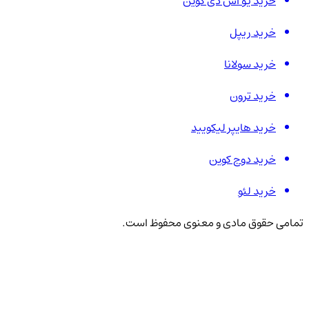
خرید یو اس دی کوین
خرید ریپل
خرید سولانا
خرید ترون
خرید هایپر لیکویید
خرید دوج کوین
خرید لئو
تمامی حقوق مادی و معنوی محفوظ است.