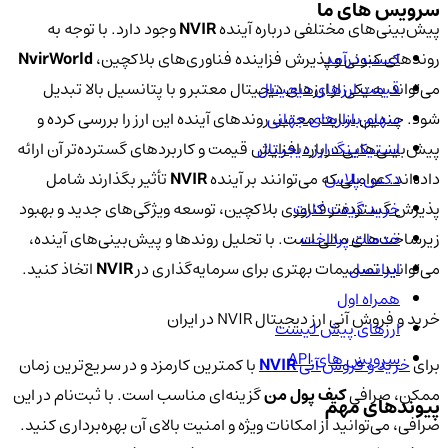
سرویس های ما
پیش‌بینی‌های مختلفی درباره آینده
NVIR
وجود دارد. با توجه به
کسب درآمد
روندهای کنونی و پذیرش فزاینده فناوری‌های بلاکچین،
NvirWorld
قیمت ارزهای دیجیتال
می‌تواند به یکی از ارزهای دیجیتال معتبر و با پتانسیل بالا تبدیل
سهام بازارهای جهانی
شود. چندین سایت معتبر، روندهای آینده این ارز را بررسی کرده و
استیکینگ ارز دیجیتال
پیش‌بینی‌هایی درباره افزایش قیمت و کاربردهای گسترده‌تر آن ارائه
دکس پلاس
داده‌اند. عواملی که می‌توانند بر آینده
NVIR
تأثیر بگذارند شامل
خرید گیفت کارت
پذیرش گسترده‌تر فناوری بلاکچین، توسعه ویژگی‌های جدید و بهبود
خدمات پرداخت
زیرساخت‌های مالی است. با تحلیل روندها و پیش‌بینی‌های آینده،
ایرانسل
می‌توانید تصمیمات بهتری برای سرمایه‌گذاری در
NVIR
اتخاذ کنید.
همراه اول
خرید و فروش آنی ارز دیجیتال NVIR در ایران
ارزهای پیش لیست
سرویس های API
برای
خرید و فروش آنی
NVIR
با کمترین کارمزد و در سریع‌ترین زمان
ممکن، صرافی
کیف پول من
گزینه‌ای مناسب است. با ثبت‌نام در این
پیوندهای مهم
صرافی، می‌توانید از امکانات ویژه و امنیت بالای آن بهره‌برداری کنید.