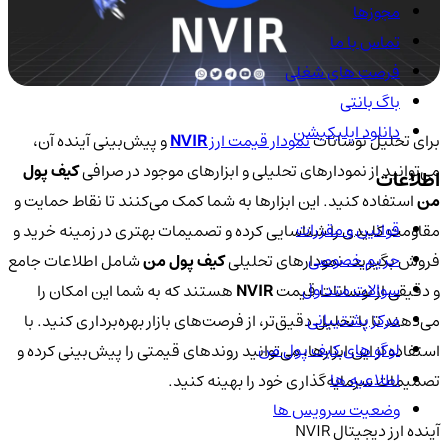
مجوزها
تماس با ما
فرصت های شغلی
باگ بانتی
دانلود اپلیکیشن
برای تحلیل نوسانات
نمودار قیمت ارز
NVIR
و پیش‌بینی آینده آن،
می‌توانید از نمودارهای تحلیلی و ابزارهای موجود در صرافی
کیف پول
اطلاعات
من
استفاده کنید. این ابزارها به شما کمک می‌کنند تا نقاط حمایت و
قوانین و مقررات
مقاومت کلیدی را شناسایی کرده و تصمیمات بهتری در زمینه خرید و
حریم خصوصی
فروش بگیرید. نمودارهای تحلیلی
کیف پول من
شامل اطلاعات جامع
سوالات متداول
و دقیقی از نوسانات قیمت
NVIR
هستند که به شما این امکان را
مرکز پشتیبانی
می‌دهند تا با تحلیل دقیق‌تر، از فرصت‌های بازار بهره‌برداری کنید. با
لوگو های کیف پول من
استفاده از این ابزارها، می‌توانید روندهای قیمتی را پیش‌بینی کرده و
اطلاعیه ها
تصمیمات سرمایه‌گذاری خود را بهینه کنید.
وضعیت سرویس ها
آینده ارز دیجیتال NVIR