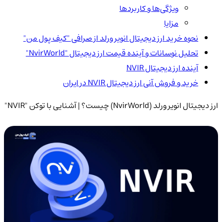
ویژگی‌ها و کاربردها
مزایا
نحوه خرید ارز دیجیتال انویر ورلد از صرافی "کیف پول من"
تحلیل نوسانات و آینده قیمت ارز دیجیتال "NvirWorld"
آینده ارز دیجیتال NVIR
خرید و فروش آنی ارز دیجیتال NVIR در ایران
ارز دیجیتال انویر ورلد (NvirWorld) چیست؟ | آشنایی با توکن "NVIR"