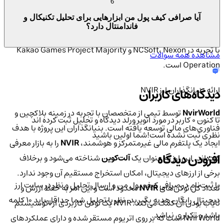
6
گسترده و دانش انباشته در بازاریابی و استراتژی جهانی است. مدیر
آیا صرافی کیف پول من ابزارهایی برای تحلیل تکنیکال و
ارشد فناوری NvirWorld لئونارد بنگ، رهبر سابق تیم توسعه نکسون
فاندامنتال دارد؟
ایالات متحده آمریکا، مدیر عامل شرکت مشترک فناوری Chukong،
با تجربه در NCSoft، Nexon و Kakao Games Project Majority
مشاهده همه سوالات
Operation است.
ارائه بنیانگذاران ارز NVIR
دیدگاه‌های کاربران
NvirWorld
توسط تیمی از متخصصان با تجربه در زمینه بلاکچین و
تا کنون 0 کاربر در مورد
انویر ورلد
دیدگاه و تحلیل ثبت کرده اند
فناوری‌های مالی توسعه یافته است. بنیانگذاران این پروژه با هدف
نظری ثبت نشده است!
شما اولین باشید
ایجاد یک پلتفرم مالی غیرمتمرکز و هوشمند،
NVIR
را به بازار معرفی
افزودن دیدگاه
کرده‌اند. این ارز به عنوان یک
آلت‌کوین
شناخته می‌شود و برخلاف
برخی از ارزهای دیجیتال، امکان استخراج مستقیم آن وجود ندارد.
با ثبت‌نام در صرافی کیف پول من و ارسال تحلیل و نظر در سایت ارز
تعداد کل توکن‌های
NVIR
محدود است و این امر به حفظ ارزش و
دیجیتال رایگان هدیه بگیرید. نظر یا تحلیل شما حداقل باید ۱۰ کلمه
نایاب بودن آن کمک می‌کند. NVIR یک توکن کاربردی از اکوسیستم
باشد و تکراری نباشد.
NvirWorld است که بر روی اتریوم مستقر شده و دارای عملکردهای