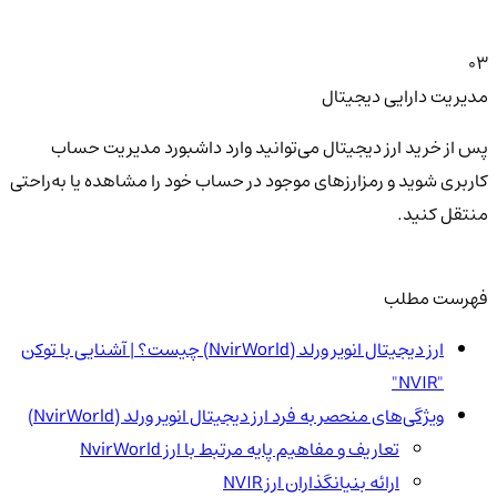
03
مدیریت دارایی دیجیتال
پس از خرید ارز دیجیتال می‌توانید وارد داشبورد مدیریت حساب
کاربری شوید و رمزارزهای موجود در حساب خود را مشاهده یا به‌راحتی
منتقل کنید.
فهرست مطلب
ارز دیجیتال انویر ورلد (NvirWorld) چیست؟ | آشنایی با توکن
"NVIR"
ویژگی‌های منحصر به فرد ارز دیجیتال انویر ورلد (NvirWorld)
تعاریف و مفاهیم پایه مرتبط با ارز NvirWorld
ارائه بنیانگذاران ارز NVIR