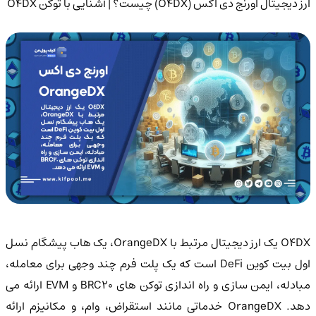
ارز دیجیتال اورنج دی اکس (O4DX) چیست؟ | آشنایی با توکن O4DX
O4DX یک ارز دیجیتال مرتبط با OrangeDX، یک هاب پیشگام نسل
اول بیت کوین DeFi است که یک پلت فرم چند وجهی برای معامله،
مبادله، ایمن سازی و راه اندازی توکن های BRC20 و EVM ارائه می
دهد. OrangeDX خدماتی مانند استقراض، وام، و مکانیزم ارائه