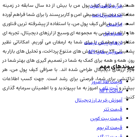
هستید؟ صرافی کیف پول من با بیش از ده سال سابقه در زمینه
خرید گیفت کارت
معاملات دیجیتال، محیطی امن و کاربرپسند را برای شما فراهم آورده
خدمات پرداخت
است. ما در صرافی کیف پول من، با استفاده از پیشرفته ترین فناوری
ایرانسل
ها و ارائه دسترسی به مجموعه ای وسیع از ارزهای دیجیتال، تجربه ای
همراه اول
متفاوت و مطمئن را برای شما به ارمغان می آوریم. امکاناتی نظیر
ارزهای پیش لیست
پشتیبانی ۲۴ ساعته، روش های متنوع پرداخت، و تحلیل های بازار به
سرویس های API
روز، همه و همه برای کمک به شما در تصمیم گیری های بهتر شما در
پیوندهای مهم
بازار ارزهای دیجیتال طراحی شده اند. با صرافی کیف پول من، هر
تراکنشی برای شما، فرصتی برای رشد است. جهت کسب اطلاعات
قیمت طلا امروز
یشتر و
ثبت نام
، امروز به ما بپیوندید و با اطمینان سرمایه گذاری
ساخت NFT
کنید.
آموزش خرید ارز دیجیتال
قیمت تتر
قیمت بیت کوین
قیمت اتریوم
قیمت تترگلد