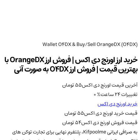
Wallet O4DX & Buy/Sell OrangeDX (O4DX)
خرید ارز اورنج دی اکس | فروش ارز OrangeDX با
بهترین قیمت | فروش ارز O4DX به صورت آنی
آخرین قیمت اورنج دی اکس
55
تومان
تغییرات 24 ساعت
%
0
خرید اورنج دی اکس
قیمت خرید اورنج دی اکس
55
تومان
قیمت فروش اورنج دی اکس
54
تومان
به صرافی ایرانی Kifpoolme، پلتفرم نهایی برای تجارت توکن های