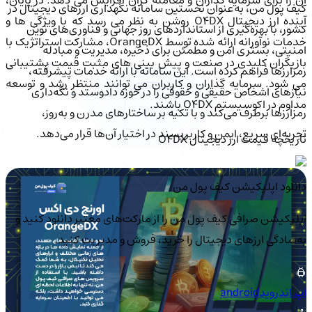
آن را برای سرمایه گذاران و معامله گران افزایش می دهد. در پایان،
کیف‌ پول من، به‌عنوان نخستین سامانه نگهداری ارزهای دیجیتال در
آینده ارز دیجیتال O4DX روشن به نظر می رسد که با ویژگی ها و
کشور، با بهره‌گیری از استانداردهای روز جهانی و فناوری‌های نوین
خدمات نوآورانه ارائه شده توسط OrangeDX، مشارکت استراتژیک با
امنیتی، بستری امن و مطمئن برای ذخیره، مدیریت و مبادله
بازیگران کلیدی در صنعت و پیش بینی های مثبت قیمت پشتیبانی
رمزارزها فراهم کرده است. این سامانه با ارائه خدمات پیشرفته،
می شود. سرمایه گذاران و کاربران می توانند منتظر رشد و توسعه
نیازهای اشخاص حقیقی و حقوقی را در حوزه دادوستد و نگه‌داری
مداوم در اکوسیستم O4DX باشند.
رمزارزها برطرف می‌کند و با تکیه بر ساختارهای مدرن و به‌روز،
تجربه‌ای سریع، ایمن و کاربرپسند در اختیار آن‌ها قرار می‌دهد.
تاریخچه قیمت ارز دیجیتال O4DX
دانلود اپلیکیشن کیف‌ پول من
اپلیکیشن صرافی کیف پول من را از مارکت‌های معتبر دانلود کنید و
به‌سادگی ارزهای دیجیتال را خرید، فروش و مدیریت کنید.
اپ اندروید
android