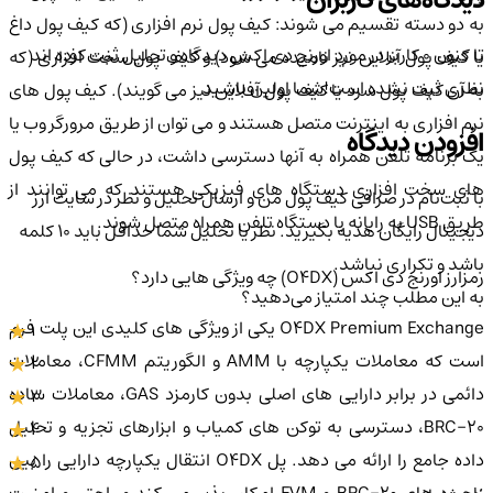
دیدگاه‌های کاربران
به دو دسته تقسیم می شوند: کیف پول نرم افزاری (که کیف پول داغ
تا کنون 0 کاربر در مورد
اورنج دی اکس
دیدگاه و تحلیل ثبت کرده اند
یا کیف پول آنلاین نیز نامیده می شود) و کیف پول سخت افزاری (که
نظری ثبت نشده است!
شما اولین باشید
به آن کیف پول سرد یا کیف پول آفلاین نیز می گویند). کیف پول های
نرم افزاری به اینترنت متصل هستند و می توان از طریق مرورگر وب یا
افزودن دیدگاه
یک برنامه تلفن همراه به آنها دسترسی داشت، در حالی که کیف پول
های سخت افزاری دستگاه های فیزیکی هستند که می توانند از
با ثبت‌نام در صرافی کیف پول من و ارسال تحلیل و نظر در سایت ارز
طریق USB به رایانه یا دستگاه تلفن همراه متصل شوند.
دیجیتال رایگان هدیه بگیرید. نظر یا تحلیل شما حداقل باید ۱۰ کلمه
باشد و تکراری نباشد.
رمزارز اورنج دی اکس (O4DX) چه ویژگی هایی دارد؟
به این مطلب چند امتیاز می‌دهید؟
O4DX Premium Exchange یکی از ویژگی های کلیدی این پلت فرم
1
است که معاملات یکپارچه با AMM و الگوریتم CFMM، معاملات
2
دائمی در برابر دارایی های اصلی بدون کارمزد GAS، معاملات ساده
3
BRC-20، دسترسی به توکن های کمیاب و ابزارهای تجزیه و تحلیل
4
داده جامع را ارائه می دهد. پل O4DX انتقال یکپارچه دارایی را بین
5