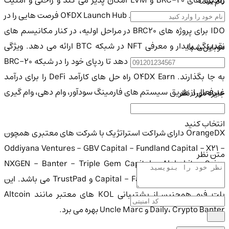
زنجیره های BRC-20 و EVM امکان پذیر می کند و راحتی و امنیت
نام شما
کاربر را در اولویت قرار می دهد. O4DX Launch Hub فرصت هایی را در
IDO برای پروژه های BRC20 در مراحل اولیه، در کنار مکانیسم های
نقدینگی پایدار و معرفی NFT در شبکه BTC ارائه می دهد. ویژگی
موبایل شما
Inscribe به کاربران اجازه می دهد تا ردپای خود را در شبکه BRC-20
به جا بگذارند. O4DX Earn راه حل های کارآمد DeFi را برای درآمد
غیرفعال از طریق سیستم های فارمینگ سودآور، وام دهی، وام گیری
جایزه مورد نظر
و سهامداری ارائه می کند.
انتخاب کنید
OrangeDX دارای شراکت استراتژیک با شرکت های معتبری همچون
Oddiyana Ventures - GBV Capital - Fundland Capital - X21 -
متن نظر
NXGEN - Banter - Triple Gem Capital - Alphabit - Spicy
Capital - Fairum Capital Finceptor و TrustPad می باشد. این
پلت فرم همچنین از پشتیبانی KOL های معتبر مانند Altcoin
Daily، Crypto Banter و Uncle Marc بهره می برد.