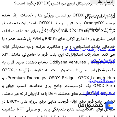
ارسال نظر
چشم اندازه ارز دیجیتال اورنج دی اکس (O4DX) چگونه است؟
آینده ارز دیجیتال O4DX بر اساس ویژگی ها و خدمات ارائه شده
آدرس دفتر مرکزی
توسط OrangeDX، پلت فرم مرتبط با O4DX، امیدوارکننده به نظر
مشهد، بلوار هفتم تیر، مجتمع تجاری آرمیتاژ
می رسد. OrangeDX یک پلت فرم چندوجهی برای معامله، مبادله،
ایمن سازی و راه اندازی توکن های BRC20 و EVM پل شده، همراه با
خدماتی مانند استقراض، وام، و مکانیزم عرضه اولیه نقدینگی ارائه
شماره مرکز پشتیبانی مشتریان
می کند. مشارکت استراتژیک این پلت فرم با حامیانی مانند X21،
021-91098404
Nxgen، GBV، و Oddiyana Ventures نشان دهنده تعهد قوی به
تغییر شکل امور مالی غیرمتمرکز است. به علاوه، ویژگی های O4DX
Premium Exchange، O4DX Bridge، O4DX Launch Hub، و
پست الکترونیکی
O4DX Earn یک اکوسیستم جامع برای معامله، کسب جوایز و
info@kifpool.me
مشارکت در مکانیسم های مختلف DeFi را به کاربران ارائه می دهند.
توانایی پلت فرم برای ارائه فرصت هایی برای پروژه های BRC20 در
مراحل اولیه، مکانیسم های نقدینگی پایدار و معرفی NFT جذابیت