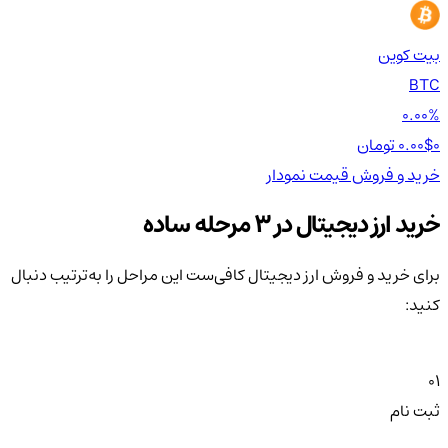
بیت کوین
اتر
TH
BTC
00%
0.00%
0 تومان
0.00$
0 تومان
0$
خرید و فروش
قیمت
نمودار
خر
خرید ارز دیجیتال در 3 مرحله ساده
برای خرید و فروش ارز دیجیتال کافی‌ست این مراحل را به‌ترتیب دنبال
کنید:
01
ثبت نام