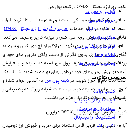
نگهداری ارز دیجیتال O4DX در کیف پول من
قوانین و مقررات
صرافی بزرگ کیف پول من یکی از پلت فرم های معتبر و قانونی در ایران
حریم خصوصی
ست که علاوه بر ارائه خدمات
خرید و فروش ارز دیجیتال O4DX
،
سوالات متداول
قابلیت نگهداری توکن اورنج دی اکس را نیز به کاربران عرضه می کند.
مرکز پشتیبانی
از این رو شما می توانید برای نگهداری توکن اورنج دی اکس و سرمایه
لوگو های کیف پول من
گذاری در این رمزارز، بدون نگرانی از دست رفتن دارایی های خود یا
اطلاعیه ها
پرداخت کارمزد از صرافی کیف پول من استفاده نموده و از افزایش
وضعیت سرویس ها
قیمت و ارزش رمزارزهای خود در طول زمان بهره مند شوید. شایان ذکر
سرویس های ما
ست ثبت نام و احراز هویت در
کیف پول من
به آسانی انجام شده و
کارشناسان این مجموعه در تمام ساعات شبانه روز آماده پشتیبانی و
کسب درآمد
پاسخگویی به سوالات کاربران عزیز می باشند.
قیمت ارزهای دیجیتال
سهام بازارهای جهانی
خرید و فروش آنی ارز دیجیتال O4DX در ایران
استیکینگ ارز دیجیتال
آیا به دنبال پلت فرمی قابل اعتماد برای خرید و فروش ارز دیجیتال
دکس پلاس