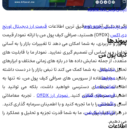
اپ آی‌او‌اس
apple ios
اگر به دنبال آخرین و دقیق ترین اطلاعات
قیمت ارز دیجیتال اورنج
وب اپلیکیشن
web app
ی اکس
(O4DX) هستید، صرافی کیف پول من با ارائه نمودار قیمت
پیوندها
به روز و کاربردی، به شما امکان می دهد تا تغییرات بازار را به آسانی
تحلیل و بر اساس آن تصمیم گیری نمایید. نمودار ما با قابلیت های
کیف پول من
متعدد، از جمله نمایش داده ها در بازه های زمانی مختلف و ابزارهای
درباره ما
تحلیل تکنیکال، به شما کمک می کند تا نبض بازار را در دست داشته
مجوزها
باشید. با استفاده از سرویس های صرافی کیف پول من، نه تنها به
تماس با ما
اطلاعات لحظه ای دسترسی خواهید داشت، بلکه می توانید با
فرصت های شغلی
اطمینان سرمایه گذاری کنید.
نمودار ارز O4DX
. تجربه معاملاتی
باگ بانتی
آسان و مطمئن را با ما تجربه کنید و با اطمینان سرمایه گذاری کنید.
دانلود اپلیکیشن
در صرافی کیف پول من، ما به شما قدرت تجزیه و تحلیل و عملکرد را
می دهیم.
اطلاعات