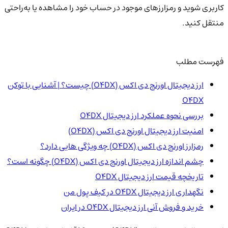
کاربری شوید و رمزارزهای موجود در حساب خود را مشاهده یا به‌راحتی
منتقل کنید.
فهرست مطلب
ارز دیجیتال اورنج دی اکس (O4DX) چیست؟ | آشنایی با توکن
O4DX
بررسی نحوه عملکرد ارز دیجیتال O4DX
امنیت ارز دیجیتال اورنج دی اکس (O4DX)
رمزارز اورنج دی اکس (O4DX) چه ویژگی هایی دارد؟
چشم اندازه ارز دیجیتال اورنج دی اکس (O4DX) چگونه است؟
تاریخچه قیمت ارز دیجیتال O4DX
نگهداری ارز دیجیتال O4DX در کیف پول من
خرید و فروش آنی ارز دیجیتال O4DX در ایران