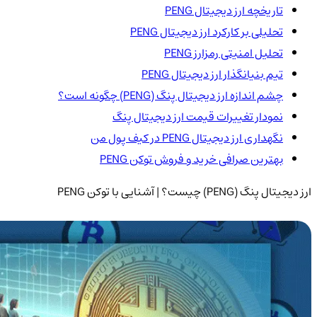
تاریخچه ارز دیجیتال PENG
تحلیلی بر کارکرد ارز دیجیتال PENG
تحلیل امنیتی رمزارز PENG
تیم بنیانگذار ارز دیجیتال PENG
چشم اندازه ارز دیجیتال پنگ (PENG) چگونه است؟
نمودار تغییرات قیمت ارز دیجیتال پنگ
نگهداری ارز دیجیتال PENG در کیف پول من
بهترین صرافی خرید و فروش توکن PENG
ارز دیجیتال پنگ (PENG) چیست؟ | آشنایی با توکن PENG