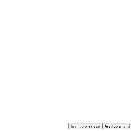
گران ترین ارزها
ضرر ده ترین ارزها