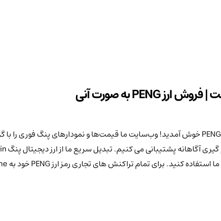
به صرافی ایرانی Kifpoolme، پلتفرم نهایی برای تجارت توکن های PENG Coin خوش آمدید! وب‌سایت ما قیمت
ای تمام تراکنش های تجاری رمز ارز PENG خود به Kifpool.me اعتماد کنید!