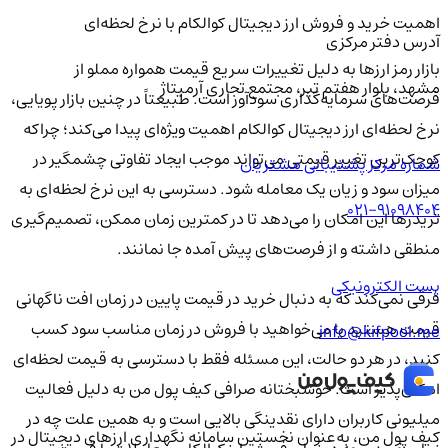
اهمیت خرید و فروش ارز دیجیتال کوالکام با نرخ لحظه‌ای
آدرس دفتر مرکزی
بازار رمز ارزها به دلیل تغییرات سریع قیمت همواره مملو از
مشهد، بلوار هفتم تیر، مجتمع تجاری آرمیتاژ
فرصت‌های سرمایه‌گذاری سودآور است. طبیعتاً در چنین بازار پویایی،
نرخ لحظه‌ای ارز دیجیتال کوالکام اهمیت ویژه‌ای پیدا می‌کند؛ چراکه
کوچک‌ترین تغییر قیمتی می‌تواند موجب ایجاد تفاوتی چشمگیر در
شماره مرکز پشتیبانی مشتریان
میزان سود و زیان یک معامله شود. دسترسی به این نرخ لحظه‌ای به
021-91098404
تریدرها این امکان را می‌دهد تا در کمترین زمان ممکن، تصمیم‌گیری
منطقی داشته و از فرصت‌های پیش آمده جا نمانند.
پست الکترونیکی
فرقی نمی‌کند که به دنبال خرید در قیمت پایین در زمان افت ناگهانی
قیمت هستید یا می‌خواهید با فروش در زمان مناسب سود کسب
info@kifpool.me
کنید، در هر دو حالت، این مسئله فقط با دسترسی به قیمت لحظه‌ای
امکان‌پذیر است. خوشبختانه صرافی کیف پول من به دلیل فعالیت
میلیونی کاربران دارای نقدینگی بالایی است و به همین علت چه در
کیف‌ پول من، به‌عنوان نخستین سامانه نگهداری ارزهای دیجیتال در