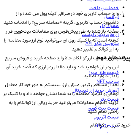
خدمات پرداخت
وارد حساب کاربری خود در صرافی کیف پول من شده و از
ایرانسل
داشبورد حساب کاربری، گزینه «معامله سریع» را انتخاب کنید.
همراه اول
صفحه باز شده به طور پیش‌فرض روی معاملات بیت‌کوین قرار
ارزهای پیش لیست
گرفته است که با کلیک روی آن می‌توانید نوع ارز مورد معامله را
سرویس های API
به ارز کوالکام تغییر دهید.
پیوندهای مهم
پس از انتخاب ارز کوالکام حالا وارد صفحه خرید و فروش سریع
این رمز ارز خواهید شد و باید مقدار رمز ارزی که قصد خرید آن
قیمت طلا امروز
را دارید وارد نمائید.
ساخت NFT
بعد از مشخص کردن میزان ارز، سیستم به طور خودکار معادل
آموزش خرید ارز دیجیتال
تومانی و کارمزد معامله را به شما نشان خواهد داد و با کلیک بر
قیمت تتر
گزینه «انجام عملیات» می‌توانید خرید ریالی ارز کوالکام را به
قیمت بیت کوین
راحتی تمام کنید.
قیمت اتریوم
خرید تتری ارز کوالکام
قیمت تترگلد