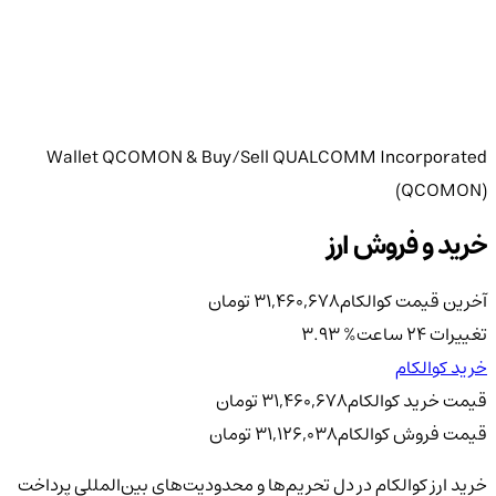
Wallet QCOMON & Buy/Sell QUALCOMM Incorporated
(QCOMON)
خرید و فروش ارز
آخرین قیمت کوالکام
31,460,678
تومان
تغییرات 24 ساعت
%
3.93
خرید کوالکام
قیمت خرید کوالکام
31,460,678
تومان
قیمت فروش کوالکام
31,126,038
تومان
خرید ارز کوالکام در دل تحریم‌ها و محدودیت‌های بین‌المللی پرداخت