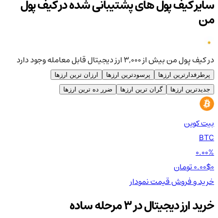
سایر کیف پول های پشتیبانی شده در کیف پول
من
در کیف پول من بیش از ۳,۰۰۰ ارز دیجیتال قابل معامله وجود دارد
پرطرفدارترین ارزها
پرسودترین ارزها
ارزان ترین ارزها
جدیدترین ارزها
گران ترین ارزها
ضرر ده ترین ارزها
بیت کوین
اتر
TH
BTC
00%
0.00%
0 تومان
0.00$
0 تومان
0$
خرید و فروش
قیمت
نمودار
خر
خرید ارز دیجیتال در 3 مرحله ساده