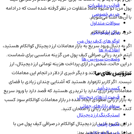
قوانین و مقررات
پول من، دو شیوه کاملاً متفاوت در نظر گرفته شده است که در ادامه
حریم خصوصی
با آن‌ها آشنا می‌شویم.
سوالات متداول
مرکز پشتیبانی
خرید ریالی ارز کوالکام
لوگو های کیف پول من
اگر به دنبال ورود سریع به بازار معاملات ارز دیجیتال کوالکام هستید،
اطلاعیه ها
آیتم خرید ریالی صرافی کیف پول من گزینه مناسبی برای شماست.
وضعیت سرویس ها
در این حالت، شخص در ازای پرداخت هزینه تومانی ارز دیجیتال، ارز
سرویس های ما
کوالکام دریافت می‌کند و دیگر خبری از دلار در انجام این معاملات
نیست. اگر کاربر تازه‌وارد هستید که آشنایی چندان زیادی با فضای
کسب درآمد
معاملات رمز ارزی ندارد یا تریدری هستید که قصد دارد با ورود سریع
قیمت ارزهای دیجیتال
به بازار از رالی صعودی ایجاد شده در بازار معاملات کوالکام سود کسب
سهام بازارهای جهانی
کند، حتماً خرید ریالی را امتحان کنید.
استیکینگ ارز دیجیتال
در این شیوه خرید ارز دیجیتال کوالکام در صرافی کیف پول من با
دکس پلاس
مراحل زیر مواجه خواهید بود:
خرید گیفت کارت