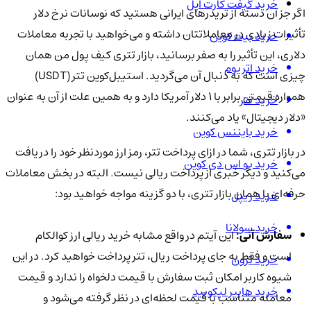
خرید گیفت کارت اپل
اگر جز آن دسته از تریدرهای ایرانی هستید که نوسانات نرخ دلار
تأثیرات زیادی در معاملاتتان داشته و می‌خواهید با تجربه معاملات
خرید بیت کوین
دلاری، این تأثیر را به صفر برسانید، بازار تتری کیف پول من همان
خرید اتریوم
چیزی است که به دنبال آن می‌گردید. استیبل‌کوین تتر (USDT)
همواره قیمتی برابر با 1 دلار آمریکا دارد و به همین علت از آن به عنوان
خرید تتر
«دلار دیجیتال» یاد می‌کنند.
خرید بایننس کوین
در بازار تتری، شما در ازای پرداخت تتر، رمز ارز موردنظر خود را دریافت
خرید یو اس دی کوین
می‌کنید و دیگر خبری از پرداخت ریالی نیست. البته در بخش معاملات
حرفه‌ای یا همان بازار تتری، با دو گزینه مواجه خواهید بود:
خرید ریپل
خرید سولانا
سفارش آنی:
این آیتم در واقع مشابه خرید ریالی ارز کوالکام
است و فقط به جای پرداخت ریال، تتر پرداخت خواهید کرد. در این
خرید ترون
شیوه کاربر امکان ثبت سفارش با قیمت دلخواه را ندارد و قیمت
خرید هایپر لیکویید
معامله متناسب با قیمت لحظه‌ای در نظر گرفته می‌شود و