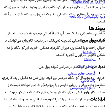
اپ آی‌او‌اس
apple ios
تحریم‌ها دیگر امکان خرید ارز کوالکام در ایران وجود ندارد؛ تصوری که
با ظهور صرافی‌های معتبر داخلی نظیر کیف پول من کاملاً از بین رفته
وب اپلیکیشن
web app
است.
پیوندها
پلتفرم معاملاتی ما یک صرافی کاملاً ایرانی بوده و به همین علت از
کیف پول من
تحریم‌های بین‌المللی تبعیت نمی‌کند؛ در نتیجه کاربران می‌توانند با
خیال راحت و با کمترین میزان کارمزد ممکن، خرید ارز کوالکام را به
درباره ما
شکل قانونی در ایران تجربه کنند.
مجوزها
تماس با ما
نحوه خرید ارز کوالکام در صرافی کیف پول من
فرصت های شغلی
خرید ارز دیجیتال کوالکام در صرافی کیف پول من به دلیل رابط کاربری
باگ بانتی
ساده و پشتیبانی از زبان فارسی با پیچیدگی خاصی مواجه نیست و
دانلود اپلیکیشن
تمامی کاربران با هر میزان دانش و تجربه‌ای که در فضای کریپتو دارند
اطلاعات
می‌توانند خرید ارز دیجیتال را در پلتفرم معاملاتی ما تجربه نمایند. با
این وجود باید توجه داشت که برای خرید ارز کوالکام در صرافی کیف