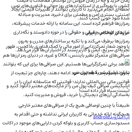
زمان خرید و چه در زمان فروش ارز کوالکام، معاملات با قیمت
کشور، با بهره‌گیری از استانداردهای روز جهانی و فناوری‌های نوین
لحظه‌ای انجام می‌پذیرد تا کاربران بتوانند از تغییرات قیمتی ایجاد
امنیتی، بستری امن و مطمئن برای ذخیره، مدیریت و مبادله
شده سود خوبی کسب کنند.
رمزارزها فراهم کرده است. این سامانه با ارائه خدمات پیشرفته،
نیازهای اشخاص حقیقی و حقوقی را در حوزه دادوستد و نگه‌داری
خرید ارز کوالکام در ایران
رمزارزها برطرف می‌کند و با تکیه بر ساختارهای مدرن و به‌روز،
با وجود شعار تمرکززدایی از امور مالی با کمک فناوری بلاکچین، ظهور
تجربه‌ای سریع، ایمن و کاربرپسند در اختیار آن‌ها قرار می‌دهد.
صرافی‌های متمرکز نظیر بایننس، OKX و غیره، در دنیای رمز ارزها هم
شاهد برخی تمرکزگرایی‌ها هستیم. این صرافی‌ها برای این که بتوانند
دانلود اپلیکیشن کیف‌ پول من
بدون محدودیت به فعالیت خود ادامه دهند، چاره‌ای جز تبعیت از
قوانین مالی بین‌المللی ندارند؛ قوانینی که متاسفانه ایران را در
اپلیکیشن صرافی کیف پول من را از مارکت‌های معتبر دانلود کنید و
لیست سیاه قرار داده است!
به‌سادگی ارزهای دیجیتال را خرید، فروش و مدیریت کنید.
طبیعتاً با چنین اوصافی هیچ یک از صرافی‌های معتبر خارجی
هیچگونه ارائه خدماتی به کاربران ایرانی نداشته و حتی اقدام به
اپ اندروید
android
مسدودسازی حساب کاربری و بلوکه کردن دارایی‌های موجود در اکانت
تریدرهای ایرانی کرده‌اند. حال شاید چنین تصور شود که به دلیل