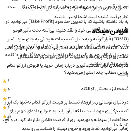
اهداف قیمتی مشخص و استفاده از ابزارهای تحلیل تکنیکال است.
تا کنون 0 کاربر در مورد
کوالکام
دیدگاه و تحلیل ثبت کرده اند
نظری ثبت نشده است!
شما اولین باشید
به یاد داشته باشید که با تعیین حد سود (Take Profit) می‌توانید در
افزودن دیدگاه
نقطه‌ای منطقی، دارایی خود را نقد کنید؛ بی‌آنکه تحت تأثیر فومو
(FOMO) قرار گرفته و به دلیل تصمیمات هیجانی به جای سود، ضرر
با ثبت‌نام در صرافی کیف پول من و ارسال تحلیل و نظر در سایت ارز
کنید. البته ناگفته نماند که رصد اخبار و رویدادهای مهم جهانی نظیر
دیجیتال رایگان هدیه بگیرید. نظر یا تحلیل شما حداقل باید ۱۰ کلمه
همکاری بزرگ پروژه‌ها و تغییرات قوانین نیز می‌تواند سیگنال
باشد و تکراری نباشد.
قدرتمندی برای تصمیم‌گیری درباره زمان خرید یا فروش ارز کوالکام
به این مطلب چند امتیاز می‌دهید؟
باشد.
1
قیمت ارز دیجیتال کوالکام
2
3
در دنیای نوسانی رمز ارزها، تسلط بر قیمت ارز کوالکام نه‌تنها یک ابزار
4
تصمیم‌گیری مهم است، بلکه از آن باید به عنوان داده‌ای مهم برای
5
محافظت از سرمایه و بهره‌برداری از فرصت طلایی بازار یاد کرد. در واقع،
نام شما
زمانی می‌توانید نقاط ورود و خروج بهینه را شناسایی و سبد