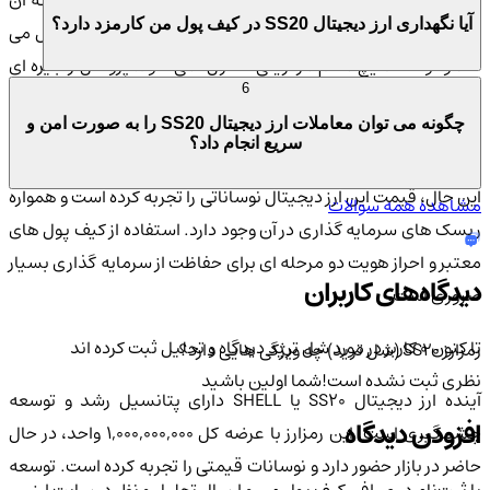
ارز دیجیتال SS20 یا SHELL دارای ویژگی های برجسته ای است که آن
آیا نگهداری ارز دیجیتال SS20 در کیف پول من کارمزد دارد؟
را در بازار متمایز می کند. این رمزارز در یک شبکه غیرمتمرکز عمل می
کند و توسط هیچ مقام مرکزیتی کنترل نمی شود. پروتکل زنجیره ای
6
متقابل در حال توسعه آن، اکوسیستم های سولانا و بیت کوین را به
چگونه می توان معاملات ارز دیجیتال SS20 را به صورت امن و
هم متصل می کند و کاربرد و ارزش پیشنهادی آن را افزایش می دهد.
سریع انجام داد؟
SS20 در صرافی های مختلفی معامله می شود و امنیت بالایی دارد. با
این حال، قیمت این ارز دیجیتال نوساناتی را تجربه کرده است و همواره
مشاهده همه سوالات
ریسک های سرمایه گذاری در آن وجود دارد. استفاده از کیف پول های
معتبر و احراز هویت دو مرحله ای برای حفاظت از سرمایه گذاری بسیار
دیدگاه‌های کاربران
ضروری است.
تا کنون 0 کاربر در مورد
شل ترید
دیدگاه و تحلیل ثبت کرده اند
رمزارز SS20 (شل ترید) چه ویژگی هایی دارد؟
نظری ثبت نشده است!
شما اولین باشید
آینده ارز دیجیتال SS20 یا SHELL دارای پتانسیل رشد و توسعه
افزودن دیدگاه
چشمگیری است. این رمزارز با عرضه کل 1,000,000,000 واحد، در حال
حاضر در بازار حضور دارد و نوسانات قیمتی را تجربه کرده است. توسعه
با ثبت‌نام در صرافی کیف پول من و ارسال تحلیل و نظر در سایت ارز