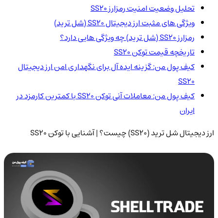
تحلیل وضعیت امنیت رمزارز SS20
ویژگی های مثبت ارز دیجیتال SS20 (شل ترید)
رمزارز SS20 (شل ترید) چه ویژگی هایی دارد؟
تاریخچه قیمت توکن SS20
کیف پول من: گزینه ایده آل برای نگهداری امن ارز دیجیتال
SS20
کیف پول من: معاملات آنی توکن SS20 با کمترین کارمزد در
ایران
ارز دیجیتال شل ترید (SS20) چیست؟ | آشنایی با توکن SS20