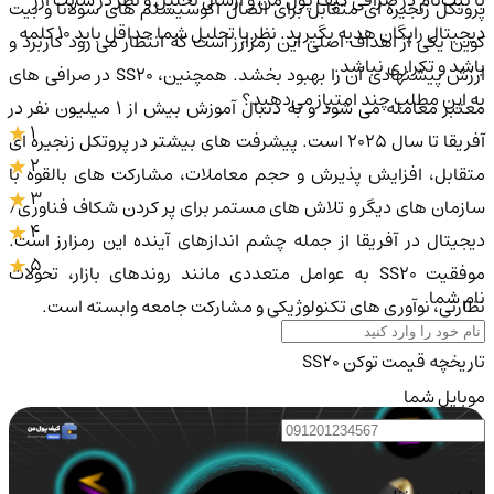
پروتکل زنجیره ای متقابل برای اتصال اکوسیستم های سولانا و بیت
دیجیتال رایگان هدیه بگیرید. نظر یا تحلیل شما حداقل باید ۱۰ کلمه
کوین یکی از اهداف اصلی این رمزارز است که انتظار می رود کاربرد و
باشد و تکراری نباشد.
ارزش پیشنهادی آن را بهبود بخشد. همچنین، SS20 در صرافی های
به این مطلب چند امتیاز می‌دهید؟
معتبر معامله می شود و به دنبال آموزش بیش از 1 میلیون نفر در
1
آفریقا تا سال 2025 است. پیشرفت های بیشتر در پروتکل زنجیره ای
2
متقابل، افزایش پذیرش و حجم معاملات، مشارکت های بالقوه با
3
سازمان های دیگر و تلاش های مستمر برای پر کردن شکاف فناوری/
4
دیجیتال در آفریقا از جمله چشم اندازهای آینده این رمزارز است.
5
موفقیت SS20 به عوامل متعددی مانند روندهای بازار، تحولات
نام شما
نظارتی، نوآوری های تکنولوژیکی و مشارکت جامعه وابسته است.
تاریخچه قیمت توکن SS20
موبایل شما