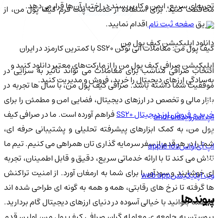
تجربه‌ای سریع، ایمن و کاربرپسند در اختیار آن‌ها قرار می‌دهد.
محافظت کنید. برای استفاده از خدمات پلت فرم کیف پول من، از
طریق
صفحه ثبت نام
اقدام نمایید.
دانلود اپلیکیشن کیف‌ پول من
کیف پول من: معاملات آنی توکن SS20 با کمترین کارمزد در ایران
اپلیکیشن صرافی کیف پول من را از مارکت‌های معتبر دانلود کنید و
انتخاب صرافی مناسب برای معاملات می تواند تأثیر به سزایی در
به‌سادگی ارزهای دیجیتال را خرید، فروش و مدیریت کنید.
موفقیت شما داشته باشد. صرافی کیف پول من، با سال ها تجربه در
بازار مالی و تخصص در ارزهای دیجیتال، فضایی امن و مطمئن را برای
رید و فروش ارز دیجیتال SS20
فراهم آورده است. ما در صرافی کیف
اپ اندروید
android
پول من، به کمک ابزارهای پیشرفته تحلیلی و پشتیبانی حرفه ای،
شما را در هر قدم از سفر سرمایه گذاری تان همراهی می کنیم. تیم ما
اپ آی‌او‌اس
apple ios
تلاش می کند تا با ارائه خدماتی سریع، دقیق و قابل اطمینان، تجربه
ای خوشایند و سودآور را برای شما به ارمغان آورد. از امنیت تراکنش
وب اپلیکیشن
web app
ها گرفته تا نرخ های رقابتی، همه و همه به گونه ای طراحی شده اند
پیوندها
که شما بتوانید با خیالی آسوده در دنیای ارزهای دیجیتال گام بردارید.
پیوستن به جامعه ی معامله گران صرافی کیف پول من، اولین قدم