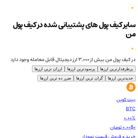
سایر کیف پول های پشتیبانی شده در کیف پول
من
در کیف پول من بیش از ۳,۰۰۰ ارز دیجیتال قابل معامله وجود دارد
پرطرفدارترین ارزها
پرسودترین ارزها
ارزان ترین ارزها
جدیدترین ارزها
گران ترین ارزها
ضرر ده ترین ارزها
بیت کوین
اتر
TH
BTC
00%
0.00%
0 تومان
0.00$
0 تومان
0$
خرید و فروش
قیمت
نمودار
خر