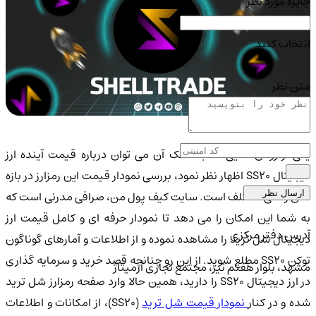
جایزه مورد نظر
انتخاب کنید
متن نظر
یکی از روش هایی که به کمک آن می توان درباره قیمت آینده ارز
دیجیتال SS20 اظهار نظر نمود، بررسی نمودار قیمت این رمزارز در بازه
های زمانی مختلف است. سایت کیف پول من، صرافی مدرنی است که
ارسال نظر
به شما این امکان را می دهد تا نمودار حرفه ای و کامل قیمت ارز
آدرس دفتر مرکزی
دیجیتال شل ترید را مشاهده نموده و از اطلاعات و آمارهای گوناگون
توکن SS20 مطلع شوید. از این رو چنانچه قصد خرید و سرمایه گذاری
مشهد، بلوار هفتم تیر، مجتمع تجاری آرمیتاژ
در ارز دیجیتال SS20 را دارید، همین حالا وارد صفحه رمزارز شل ترید
ده و در کنار
نمودار قیمت شل ترید
(SS20)، از امکانات و اطلاعات