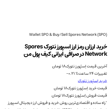
Wallet SPO & Buy/Sell Spores Network (SPO)
خرید ارزان رمز ارز اسپورز نتورک Spores
Network در صرافی ایرانی کیف پول من
آخرین قیمت اِسپُورز نتورک
18
تومان
تغییرات 24 ساعت
%
-0.21
خرید اِسپُورز نتورک
قیمت خرید اِسپُورز نتورک
18
تومان
قیمت فروش اِسپُورز نتورک
18
تومان
"راه ساده و اقتصادی‌ترین روش خرید و فروش ارز دیجیتال اسپورز