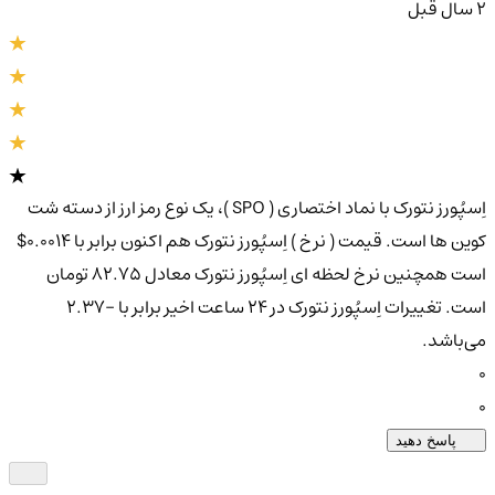
2 سال قبل
اِسپُورز نتورک با نماد اختصاری ( SPO )، یک نوع رمز ارز از دسته شت
کوین ها است. قیمت ( نرخ ) اِسپُورز نتورک هم اکنون برابر با 0.0014$
است همچنین نرخ لحظه ای اِسپُورز نتورک معادل 82.75 تومان
است. تغییرات اِسپُورز نتورک در ۲۴ ساعت اخیر برابر با -2.37
می‌باشد.
0
0
پاسخ دهید