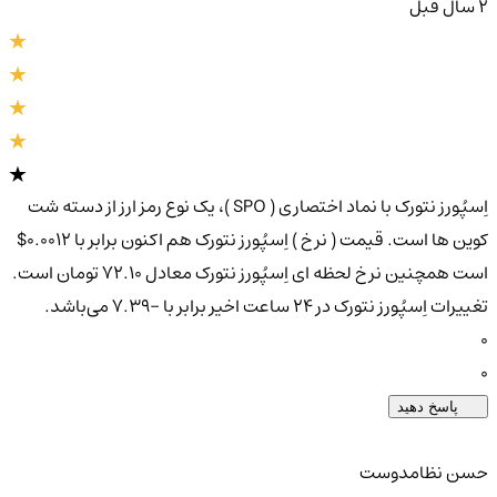
2 سال قبل
اِسپُورز نتورک با نماد اختصاری ( SPO )، یک نوع رمز ارز از دسته شت
کوین ها است. قیمت ( نرخ ) اِسپُورز نتورک هم اکنون برابر با 0.0012$
است همچنین نرخ لحظه ای اِسپُورز نتورک معادل 72.10 تومان است.
تغییرات اِسپُورز نتورک در ۲۴ ساعت اخیر برابر با -7.39 می‌باشد.
0
0
پاسخ دهید
حسن نظامدوست