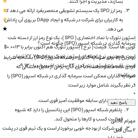
بسازند، مدیریت و اجرا کنند.
رمز ارز SPO یک سیستم تشویقی منحصربفرد ارائه می دهد که
به کاربران برای شرکت در شبکه و ایجاد DApp بر روی آن پاداش
می دهد.
اِسپُورز نتورک با نماد اختصاری ( SPO )، یک نوع رمز ارز از دسته شت
سرمایه گذاری در شبکه اسپور (SPO) چگونه است؟
کوین ها است. قیمت ( نرخ ) اِسپُورز نتورک هم اکنون برابر با 0.0013$
است همچنین نرخ لحظه ای اِسپُورز نتورک معادل 77.75 تومان
بهترین راه برای سرمایه گذاری در شبکه اسپور (SPO) بسته به شرایط
است. تغییرات اِسپُورز نتورک در ۲۴ ساعت اخیر برابر با -9.13
فردی شما متفاوت است. با این حال، برخی از دلایل احتمالی که
می‌باشد.
سرمایه گذاران ممکن است سرمایه گذاری در شبکه اسپور (SPO) را
0
در نظر بگیرند شامل موارد زیر است:
0
شرکت دارای سابقه موفقیت آمیز قوی است.
پاسخ دهید
پلتفرم شبکه اسپور (SPO) این پتانسیل را دارد که شیوه
فعالیت کسب و کارها را متحول کند.
مهرام غلامی
این شرکت از بودجه خوبی برخوردار است و یک تیم قوی در پشت
2 سال قبل
خود دارد.