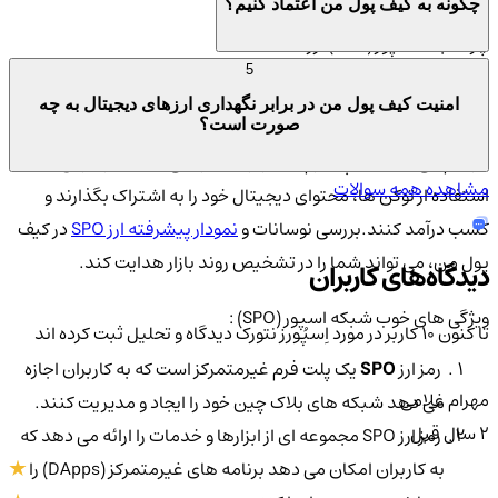
چگونه به کیف پول من اعتماد کنیم؟
چرا شبکه اسپور (SPO) ارزشمند است؟
5
شبکه Spores ارزشمند است زیرا یک پلتفرم مبتنی بر بلاک چین
امنیت کیف پول من در برابر نگهداری ارزهای دیجیتال به چه
است که امکان اشتراک گذاری و کسب درآمد از محتوای دیجیتال را
صورت است؟
فراهم می کند. این پلتفرم به کاربران اجازه می دهد تا از طریق
مشاهده همه سوالات
استفاده از توکن ها، محتوای دیجیتال خود را به اشتراک بگذارند و
کسب درآمد کنند.بررسی نوسانات و
نمودار پیشرفته ارز SPO
در کیف
پول من، می تواند شما را در تشخیص روند بازار هدایت کند.
دیدگاه‌های کاربران
ویژگی های خوب شبکه اسپور (SPO) :
تا کنون 10 کاربر در مورد
اِسپُورز نتورک
دیدگاه و تحلیل ثبت کرده اند
رمز ارز
SPO
یک پلت فرم غیرمتمرکز است که به کاربران اجازه
مهرام غلامی
می دهد شبکه های بلاک چین خود را ایجاد و مدیریت کنند.
2 سال قبل
رمز ارز SPO مجموعه ای از ابزارها و خدمات را ارائه می دهد که
به کاربران امکان می دهد برنامه های غیرمتمرکز (DApps) را