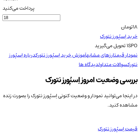
پرداخت می‌کنید
18
تومان
خرید اِسپُورز نتورک
SPO
1
تحویل
می‌گیرید
نمودار قیمت
ارزهای مشابه
آموزش خرید اِسپُورز نتورک
درباره اِسپُورز
نتورک
سوالات متداول
دیدگاه ها
بررسی وضعیت امروز اِسپُورز نتورک
در اینجا می‌توانید نمودار و وضعیت کنونی اِسپُورز نتورک را بصورت زنده
مشاهده کنید.
قیمت اِسپُورز نتورک