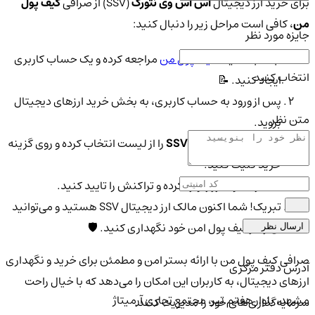
برای خرید ارز دیجیتال
اس اس وی نتورک
(SSV) از صرافی
کیف پول
من
، کافی است مراحل زیر را دنبال کنید:
جایزه مورد نظر
ابتدا به سایت
کیف پول من
مراجعه کرده و یک حساب کاربری
انتخاب کنید
ایجاد کنید. 📝
پس از ورود به حساب کاربری، به بخش خرید ارزهای دیجیتال
متن نظر
بروید.
ارز
SSV Network (SSV)
را از لیست انتخاب کرده و روی گزینه
خرید کلیک کنید.
مقدار دلخواه ارز را وارد کرده و تراکنش را تایید کنید.
تبریک! شما اکنون مالک ارز دیجیتال SSV هستید و می‌توانید
آن را در کیف پول امن خود نگهداری کنید. 🛡️
ارسال نظر
صرافی کیف پول من با ارائه بستر امن و مطمئن برای خرید و نگهداری
آدرس دفتر مرکزی
ارزهای دیجیتال، به کاربران این امکان را می‌دهد که با خیال راحت
مشهد، بلوار هفتم تیر، مجتمع تجاری آرمیتاژ
سرمایه‌گذاری‌های خود را مدیریت کنند.