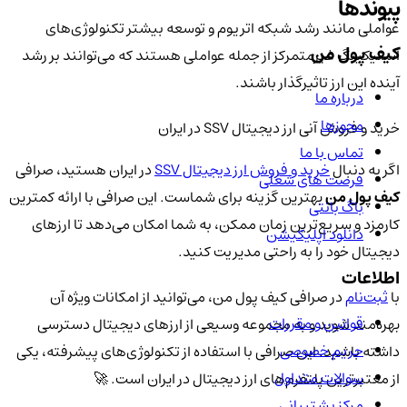
پیوندها
عواملی مانند رشد شبکه اتریوم و توسعه بیشتر تکنولوژی‌های
کیف پول من
استیکینگ غیرمتمرکز از جمله عواملی هستند که می‌توانند بر رشد
آینده این ارز تاثیرگذار باشند.
درباره ما
مجوزها
خرید و فروش آنی ارز دیجیتال SSV در ایران
تماس با ما
اگر به دنبال
خرید و فروش ارز دیجیتال SSV
در ایران هستید، صرافی
فرصت های شغلی
کیف پول من
بهترین گزینه برای شماست. این صرافی با ارائه کمترین
باگ بانتی
کارمزد و سریع‌ترین زمان ممکن، به شما امکان می‌دهد تا ارزهای
دانلود اپلیکیشن
دیجیتال خود را به راحتی مدیریت کنید.
اطلاعات
با
ثبت‌نام
در صرافی کیف پول من، می‌توانید از امکانات ویژه آن
قوانین و مقررات
بهره‌مند شوید و به مجموعه وسیعی از ارزهای دیجیتال دسترسی
حریم خصوصی
داشته باشید. این صرافی با استفاده از تکنولوژی‌های پیشرفته، یکی
سوالات متداول
از معتبرترین پلتفرم‌های ارز دیجیتال در ایران است. 🚀
مرکز پشتیبانی