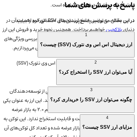
پاسخ به پرسش های شما
استیکینگ در فضای دیفای ایجاد شده است.
در این مقاله، به بررسی جامع ارز دیجیتال SSV نتورک و اهمیت آن در
در این بخش می‌توانید پاسخ پرسش‌های احتمالی خود را بیابید
دنیای
بلاکچین
خواهیم پرداخت. همچنین نحوه خرید و فروش این ارز
1
از طریق صرافی کیف پول من را شرح می‌دهیم و به بررسی ویژگی‌های
ارز دیجیتال اس اس وی نتورک (SSV) چیست؟
منحصر به فرد این پروژه و مزایای سرمایه‌گذاری در آن می‌پردازیم.
ویژگی‌های منحصر به فرد ارز دیجیتال اس اس وی نتورک (SSV)
2
آیا می‌توان ارز SSV را استخراج کرد؟
ارائه بنیانگذاران ارز SSV
پروژه
SSV Network
در سال 2021 توسط تیمی از توسعه‌دهندگان
3
برجسته در حوزه بلاکچین و دیفای راه‌اندازی شد. این ارز به عنوان یکی
چگونه می‌توان ارز SSV را خریداری کرد؟
از راه‌حل‌های غیرمتمرکز برای استیکینگ اتریوم ۲.۰ به بازار عرضه
شد. ارز SSV یک
آلت‌کوین
است و قابلیت استخراج ندارد. این توکن به
4
صورت از پیش تولید شده در بازار عرضه شده و تعداد کل توکن‌های آن
مزایای ارز SSV چیست؟