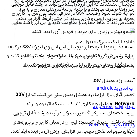
دیجیتال معتقدند که این ارز در آینده می‌تواند با رشد قابل توجهی
رمزارزها برطرف می‌کند و با تکیه بر ساختارهای مدرن و به‌روز،
مواجه شود. نمودار قیمت SSV در صرافی کیف پول من به کاربران
تجربه‌ای سریع، ایمن و کاربرپسند در اختیار آن‌ها قرار می‌دهد.
کمک می‌کند تا نقاط حمایت و مقاومت کلیدی این ارز را شناسایی
کرده و بهترین زمان برای خرید و فروش آن را پیدا کنند.
دانلود اپلیکیشن کیف‌ پول من
استفاده از نمودارقیمت ارز دیجیتال اس اس وی نتورک SSV در کیف
اپلیکیشن صرافی کیف پول من را از مارکت‌های معتبر دانلود کنید و
پول من می‌تواند به کاربران در کسب سود بیشتر کمک کند و
به‌سادگی ارزهای دیجیتال را خرید، فروش و مدیریت کنید.
تصمیم‌گیری‌های بهتری برای سرمایه‌گذاری فراهم کند. 📊
آینده ارز دیجیتال SSV
اپ اندروید
android
تحلیل‌گران بازار ارزهای دیجیتال پیش‌بینی می‌کنند که ارز
SSV
Network
به دلیل همکاری نزدیک با شبکه اتریوم و ارائه
اپ آی‌او‌اس
apple ios
زیرساخت‌های استیکینگ غیرمتمرکز، در آینده رشد قابل توجهی
داشته باشد. پذیرش گسترده این ارز در میان کاربران و پروژه‌های
وب اپلیکیشن
web app
دیفای می‌تواند نقش مهمی در افزایش ارزش آن در آینده ایفا کند.