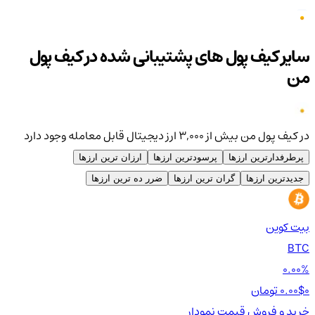
سایر کیف پول های پشتیبانی شده در کیف پول
من
در کیف پول من بیش از ۳,۰۰۰ ارز دیجیتال قابل معامله وجود دارد
پرطرفدارترین ارزها
پرسودترین ارزها
ارزان ترین ارزها
جدیدترین ارزها
گران ترین ارزها
ضرر ده ترین ارزها
بیت کوین
اتر
TH
BTC
00%
0.00%
0 تومان
0.00$
0 تومان
0$
خرید و فروش
قیمت
نمودار
خر