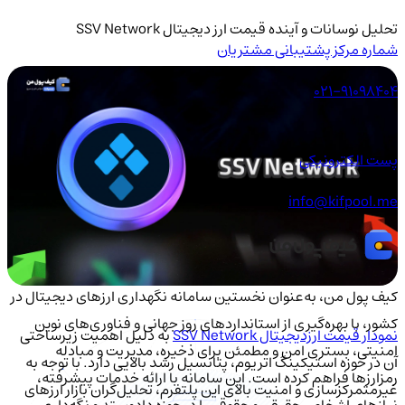
تحلیل نوسانات و آینده قیمت ارز دیجیتال SSV Network
شماره مرکز پشتیبانی مشتریان
021-91098404
پست الکترونیکی
info@kifpool.me
کیف‌ پول من، به‌عنوان نخستین سامانه نگهداری ارزهای دیجیتال در
کشور، با بهره‌گیری از استانداردهای روز جهانی و فناوری‌های نوین
نمودار قیمت ارزدیجیتال SSV Network
به دلیل اهمیت زیرساختی
امنیتی، بستری امن و مطمئن برای ذخیره، مدیریت و مبادله
آن در حوزه استیکینگ اتریوم، پتانسیل رشد بالایی دارد. با توجه به
رمزارزها فراهم کرده است. این سامانه با ارائه خدمات پیشرفته،
غیرمتمرکزسازی و امنیت بالای این پلتفرم، تحلیل‌گران بازار ارزهای
نیازهای اشخاص حقیقی و حقوقی را در حوزه دادوستد و نگه‌داری