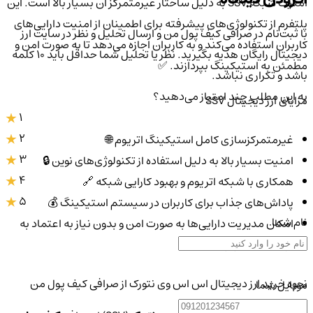
امنیت شبکه SSV به دلیل ساختار غیرمتمرکز آن بسیار بالا است. این
پلتفرم از تکنولوژی‌های پیشرفته برای اطمینان از امنیت دارایی‌های
با ثبت‌نام در صرافی کیف پول من و ارسال تحلیل و نظر در سایت ارز
کاربران استفاده می‌کند و به کاربران اجازه می‌دهد تا به صورت امن و
دیجیتال رایگان هدیه بگیرید. نظر یا تحلیل شما حداقل باید ۱۰ کلمه
مطمئن به استیکینگ بپردازند. ✅
باشد و تکراری نباشد.
به این مطلب چند امتیاز می‌دهید؟
مزایای ارز دیجیتال SSV
1
2
غیرمتمرکزسازی کامل استیکینگ اتریوم 🌐
3
امنیت بسیار بالا به دلیل استفاده از تکنولوژی‌های نوین 🔒
4
همکاری با شبکه اتریوم و بهبود کارایی شبکه 🔗
5
پاداش‌های جذاب برای کاربران در سیستم استیکینگ 💰
نام شما
امکان مدیریت دارایی‌ها به صورت امن و بدون نیاز به اعتماد به
نودهای متمرکز 🛡️
نحوه خرید ارز دیجیتال اس اس وی نتورک از صرافی کیف پول من
موبایل شما