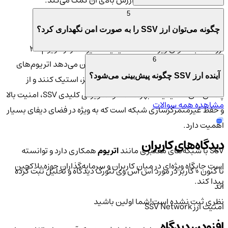
محدود است که به کمیابی و ارزش بالای آن کمک می‌کند.
5
ویژگی‌ها و کاربردها
چگونه می‌توان ارز SSV را به صورت امن نگهداری کرد؟
ارز
SSV
به عنوان زیرساخت استیکینگ غیرمتمرکز اتریوم ۲.۰
6
شناخته می‌شود. این پلتفرم به کاربران امکان می‌دهد اتریوم‌های
آینده ارز SSV چگونه پیش‌بینی می‌شود؟
خود را بدون نیاز به اعتماد به نود‌های متمرکز، استیک کنند و از
پاداش‌های استیکینگ بهره‌مند شوند. ویژگی کلیدی SSV، امنیت بالا
مشاهده همه سوالات
و حفظ غیرمتمرکزسازی شبکه است که به ویژه در فضای دیفای بسیار
اهمیت دارد.
دیدگاه‌های کاربران
SSV با شبکه‌های معتبری مانند
اتریوم
همکاری دارد و توانسته
است جایگاه ویژه‌ای در میان کاربران و سرمایه‌گذاران حوزه بلاکچین
تا کنون 0 کاربر در مورد
اس اس وی نتورک
دیدگاه و تحلیل ثبت کرده
پیدا کند.
اند
نظری ثبت نشده است!
شما اولین باشید
امنیت ارز SSV Network
افزودن دیدگاه