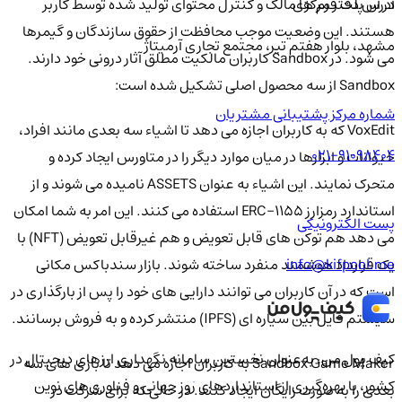
در آن پلت فرم ها مالک و کنترل محتوای تولید شده توسط کاربر
آدرس دفتر مرکزی
هستند. این وضعیت موجب محافظت از حقوق سازندگان و گیمرها
مشهد، بلوار هفتم تیر، مجتمع تجاری آرمیتاژ
می شود. در Sandbox کاربران مالکیت مطلق آثار درونی خود دارند.
Sandbox از سه محصول اصلی تشکیل شده است:
شماره مرکز پشتیبانی مشتریان
VoxEdit که به کاربران اجازه می دهد تا اشیاء سه بعدی مانند افراد،
021-91098404
حیوانات و ابزارها در میان موارد دیگر را در متاورس ایجاد کرده و
متحرک نمایند. این اشیاء به عنوان ASSETS نامیده می شوند و از
استاندارد رمزارز ERC-1155 استفاده می کنند. این امر به شما امکان
پست الکترونیکی
می دهد هم توکن های قابل تعویض و هم غیرقابل تعویض (NFT) با
یک قرارداد هوشمند منفرد ساخته شوند. بازار سندباکس مکانی
info@kifpool.me
است که در آن کاربران می توانند دارایی های خود را پس از بارگذاری در
سیستم فایل بین سیاره ای (IPFS) منتشر کرده و به فروش برسانند.
کیف‌ پول من، به‌عنوان نخستین سامانه نگهداری ارزهای دیجیتال در
Sandbox Game Maker به کاربران اجازه می دهد تا بازی های سه
کشور، با بهره‌گیری از استانداردهای روز جهانی و فناوری‌های نوین
بعدی را به صورت رایگان ایجاد کنند. در حالی که برای شرکت در