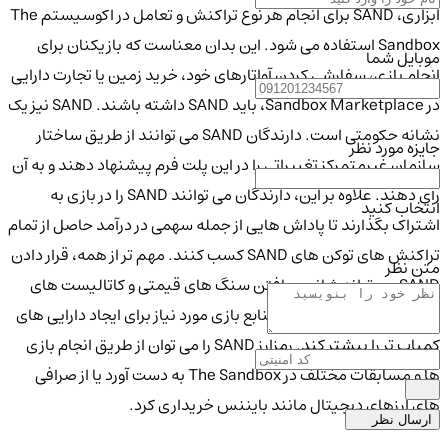
ابزاری، SAND برای انجام هر نوع تراکنش و تعامل در اکوسیستم The
Sandbox استفاده می شود. این بدان معناست که بازیکنان برای
موبایل شما
انجام بازی، سفارشی کردن آواتارهای خود، خرید زمین یا تجارت دارایی
در Sandbox Marketplace، باید SAND داشته باشند. SAND نیز یک
نشانه حکومتی است. دارندگان SAND می توانند از طریق ساختار
جایزه مورد نظر
سازمان غیرمتمرکز تغییراتی را در این پلت فرم پیشنهاد دهند و به آن
رأی دهند. علاوه بر این، دارندگان می توانند SAND را در بازی به
انتخاب کنید
اشتراک بگذارند تا پاداش هایی از جمله سهمی در درآمد حاصل از تمام
تراکنش های توکن های SAND کسب کنند. مهم تر از همه، قرار دادن
متن نظر
SAND می تواند شانس یافتن سنگ های قیمتی و کاتالیست های
ارزشمند را افزایش داده و منابع بازی مورد نیاز برای ایجاد دارایی های
کمیاب تر را بیشتر کند. رمزارز SAND را می توان از طریق انجام بازی
ها و مسابقات مختلف در The Sandbox به دست آورد یا از صرافی
های ارزهای دیجیتال مانند بایننس خریداری کرد.
ارسال نظر