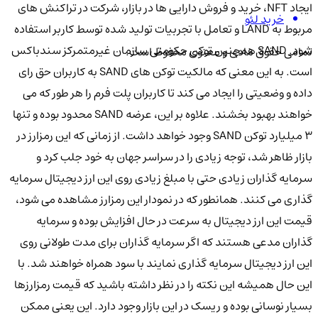
ایجاد NFT، خرید و فروش دارایی ها در بازار، شرکت در تراکنش های
خرید لئو
مربوط به LAND و تعامل با تجربیات تولید شده توسط کاربر استفاده
شود. SAND همچنین توکن حکومتی سازمان غیرمتمرکز سندباکس
تمامی حقوق مادی و معنوی محفوظ است.
است. به این معنی که مالکیت توکن های SAND به کاربران حق رای
داده و وضعیتی را ایجاد می کند تا کاربران پلت فرم را هر طور که می
خواهند بهبود بخشند. علاوه بر این، عرضه SAND محدود بوده و تنها
3 میلیارد توکن SAND وجود خواهد داشت. از زمانی که این رمزارز در
بازار ظاهر شد، توجه زیادی را در سراسر جهان به خود جلب کرد و
سرمایه گذاران زیادی حتی با مبلغ زیادی روی این ارز دیجیتال سرمایه
گذاری می کنند. همانطور که در نمودار این رمزارز مشاهده می شود،
قیمت این ارز دیجیتال به سرعت در حال افزایش بوده و سرمایه
گذاران مدعی هستند که اگر سرمایه گذاران برای مدت طولانی روی
این ارز دیجیتال سرمایه گذاری نمایند با سود همراه خواهند شد. با
این حال همیشه این نکته را در نظر داشته باشید که قیمت رمزارزها
بسیار نوسانی بوده و ریسک در این بازار وجود دارد. این یعنی ممکن