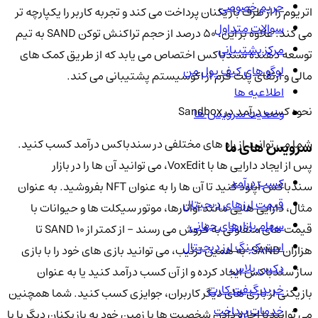
حریم خصوصی
اتریوم را از طرف بازیکنان پرداخت می کند و تجربه کاربر را یکپارچه تر
سوالات متداول
می کند. علاوه بر این، 50 درصد از حجم تراکنش توکن SAND به تیم
مرکز پشتیبانی
توسعه دهنده سندباکس اختصاص می یابد که از طریق کمک های
لوگو های کیف پول من
مالی و ارتقای پلت فرم از اکوسیستم پشتیبانی می کند.
اطلاعیه ها
نحوه کسب درآمد در Sandbox
وضعیت سرویس ها
شما می توانید از راه های مختلفی در سندباکس درآمد کسب کنید.
سرویس های ما
پس از ایجاد دارایی ها با VoxEdit، می توانید آن ها را در بازار
کسب درآمد
سندباکس آپلود کنید تا آن ها را به عنوان NFT بفروشید. به عنوان
قیمت ارزهای دیجیتال
مثال، دارایی هایی مانند آواتارها، موتور سیکلت ها و حیوانات با
سهام بازارهای جهانی
قیمت های متفاوتی به فروش می رسند - از کمتر از 10 SAND تا
استیکینگ ارز دیجیتال
هزاران SAND. به همین ترتیب، می توانید بازی های خود را با بازی
دکس پلاس
ساز سندباکس ایجاد کرده و از آن کسب درآمد کنید یا به عنوان
خرید گیفت کارت
بازیکنی از بازی های دیگر کاربران، جوایزی کسب کنید. شما همچنین
خدمات پرداخت
می توانیدبا اجاره دادن شخصیت ها یا زمین خود به بازیکنان دیگر یا با