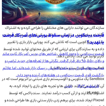
مانند OpenSea خریداری نمایند. البته این زمین ها احتمالاً گران تر
از فروش رسمی عمومی خواهند بود.
Sandbox یک دنیای مجازی غیرمتمرکز و جامعه محور است که در آن
سازندگان می توانند دارایی های مختلفی را طراحی کرده و به اشتراک
قیمت بیت‌کوین در زمان سقوط بورس‌های آمریکا: فرصت
بگذارند و بفروشند. متاورس سندباکس یکی از چندین دنیای مجازی
یا تهدید؟
مبتنی بر بلاکچین است که تلاش می کند پویایی بازار بازی را تغییر
داده و به سازندگان برای ارزشی که از طریق محتوای تولید شده توسط
قیمت بیت‌کوین با وجود کاهش شاخص‌های بورس آمریکا، ثابت ماند
کاربر تولید می کند، پاداش دهد.
و بالای 95,550 دلار قرار گرفت. نگرانی‌ها از تعرفه‌های جدید ترامپ و
فعالیت پولساز در بستر سندباکس!
سیاست‌های فدرال رزرو باعث افزایش ریسک بازار شده‌اند، اما علائم
بازگشت قوی قیمت بیت‌کوین در هفته‌های آینده وجود دارد.
Sandbox یک متاورس و اکوسیستم بازی مبتنی بر اتریوم است که در
آن کاربران می توانند دارایی ها و تجربه های بازی را ایجاد کرده، به
۵ اسفند ۱۴۰۳
اخبار
اشتراک بگذارند و از آن کسب درآمد نمایند. سندباکس که توسط
31,356
Pixowl ایجاد شده، برای برهم زدن بازار سنتی بازی ها طراحی شده و