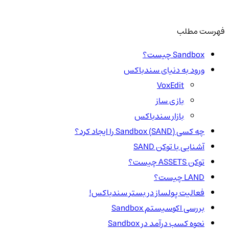
فهرست مطلب
Sandbox چیست؟
ورود به دنیای سندباکس
VoxEdit
بازی ساز
بازار سندباکس
چه کسی Sandbox (SAND) را ایجاد کرد؟
آشنایی با توکن SAND
توکن ASSETS چیست؟
LAND چیست؟
فعالیت پولساز در بستر سندباکس!
بررسی اکوسیستم Sandbox
نحوه کسب درآمد در Sandbox