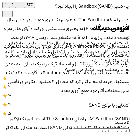
چه کسی Sandbox (SAND) را ایجاد کرد؟
1
2
...
577
اولین نسخه The Sandbox به عنوان یک بازی موبایل در اوایل سال
افزودن دیدگاه
2012 با همکاری Pixowl (به رهبری سباستین بورگت و آرتور مادرید) و
توسعه دهنده بازی onimatrix منتشر شد. در سال 2018، توسعه
با ثبت‌نام در صرافی کیف پول من و ارسال تحلیل و نظر در سایت ارز
دهنده بازی Animoca Pixowl را خریداری کرد و این شرکت اعلام کرد
دیجیتال رایگان هدیه بگیرید. نظر یا تحلیل شما حداقل باید ۱۰ کلمه
که قصد دارد با استفاده از فناوری بلاکچین برای بهره گیری از محتوای
باشد و تکراری نباشد.
تولید شده توسط کاربر (UGC) و اقتصاد توکنیزه، یک دنیای سه بعدی
به این مطلب چند امتیاز می‌دهید؟
به سبک سندباکس ایجاد نماید. تیم Sandbox در آگوست 2020 یک
1
پیشنهاد خرید اولیه برگزار کرد که معادل 3 میلیون دلار برای تأمین
2
مالی عملیات آتی خود جمع آوری نمود.
3
4
آشنایی با توکن SAND
5
Sandbox (SAND) توکن اصلی The Sandbox است. این یک توکن
نام شما
ERC-20 با عرضه کل 3 میلیارد توکن SAND است. به عنوان یک توکن