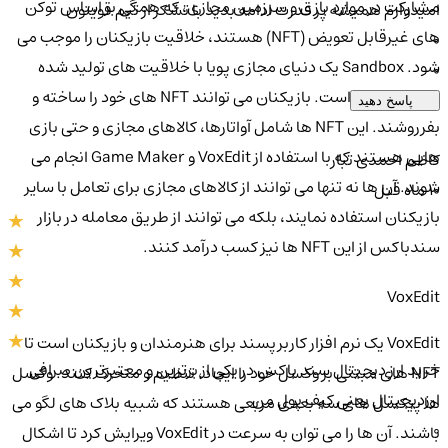
مشارکت در موارد بازی و سرزمین مجازی، که همگی بر اساس توکن
امیدوارم همیشه پر قدرت ادامه بدید با تشکر از تیم قویتون
های غیرقابل تعویض (NFT) هستند، خلاقیت بازیکنان را موجب می
0
شود. Sandbox یک دنیای مجازی پویا با خلاقیت های تولید شده
0
توسط کاربران است. بازیکنان می توانند NFT های خود را ساخته و
پاسخ دهید
بفرروشند. این NFT ها شامل آواتارها، کالاهای مجازی و حتی بازی
هایی هستند که با استفاده از VoxEdit و Game Maker انجام می
کاظم احمدی تبار
شوند. آن ها نه تنها می توانند از کالاهای مجازی برای تعامل با سایر
10 ماه قبل
بازیکنان استفاده نمایند، بلکه می توانند از طریق معامله در بازار
سندباکس از این NFT ها نیز کسب درآمد کنند.
VoxEdit
VoxEdit یک نرم افزار کاربرپسند برای هنرمندان و بازیکنان است تا
خرید ارز دیجیتال سند باکس در یکی از برترین و معتبرترین صرافی
NFT های مبتنی بر وکسل خود را ایجاد، تنظیم و متحرک کنند. وکسل
ارزدیجیتال یعنی کیف پول من
ها پیکسل های سه بعدی مربعی هستند که شبیه بلاک های لگو می
0
باشند. آن ها را می توان به سرعت در VoxEdit ویرایش کرد تا اشکال