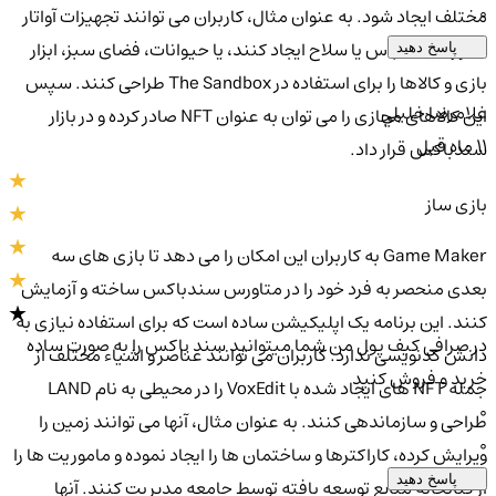
0
مختلف ایجاد شود. به عنوان مثال، کاربران می توانند تجهیزات آواتار
محور مانند لباس یا سلاح ایجاد کنند، یا حیوانات، فضای سبز، ابزار
پاسخ دهید
بازی و کالاها را برای استفاده در The Sandbox طراحی کنند. سپس
غلامرضا خليلي
این کالاهای مجازی را می توان به عنوان NFT صادر کرده و در بازار
11 ماه قبل
سندباکس قرار داد.
بازی ساز
Game Maker به کاربران این امکان را می دهد تا بازی های سه
بعدی منحصر به فرد خود را در متاورس سندباکس ساخته و آزمایش
کنند. این برنامه یک اپلیکیشن ساده است که برای استفاده نیازی به
در صرافی کیف پول من شما میتوانید سند باکس را به صورت ساده
دانش کدنویسی ندارد. کاربران می توانند عناصر و اشیاء مختلف از
خرید و فروش کنید
جمله NFT های ایجاد شده با VoxEdit را در محیطی به نام LAND
0
طراحی و سازماندهی کنند. به عنوان مثال، آنها می توانند زمین را
0
ویرایش کرده، کاراکترها و ساختمان ها را ایجاد نموده و ماموریت ها را
پاسخ دهید
از کتابخانه منابع توسعه یافته توسط جامعه مدیریت کنند. آنها