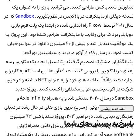
متاورس سندباکس طراحی کنند. می توانید بازی را به عنوان یک
نسخه دیفای از ماینکرفت در بلاکچین در نظر بگیرید.
Sandbox
که در
سال 2011 توسط Pixowl راه اندازی شد، در ابتدا یک پلت فرم بازی
موبایلی بود که برای رقابت با ماینکرفت طراحی شده بود. این پروژه به
یک موفقیت تبدیل شد و بیش از 40 میلیون دانلود در سراسر جهان
کسب نمود. در سال 2018، آرتور مادرید و سباستین بورگت،
بنیانگذاران مشترک تصمیم گرفتند پتانسیل ایجاد یک متاورس سه
بعدی در بلاکچین را بررسی کنند. هدف آن ها این است که به کاربران
اجازه دهند واقعاً ساخته های خود را به عنوان NFT داشته و در حین
شرکت در اکوسیستم، جوایز مختلفی را کسب کنند. پروژه جدید
Sandbox در سال 2020 منتشر شد و به همراه Axie Infinity و
Decentraland به یکی از سریع ترین بازی های در حال رشد در دنیای
مشاهده بیشتر
رمزنگاری تبدیل شد. در نوامبر 2021، پروژه سندباکس 93 میلیون
پاسخ به پرسش های شما
دلار سرمایه از سرمایه گذاران به رهبری غول تلفن همراه ژاپنی
SoftBank جمع آوری کرد. این بازی همچنین بیش از 50 مشارکت از