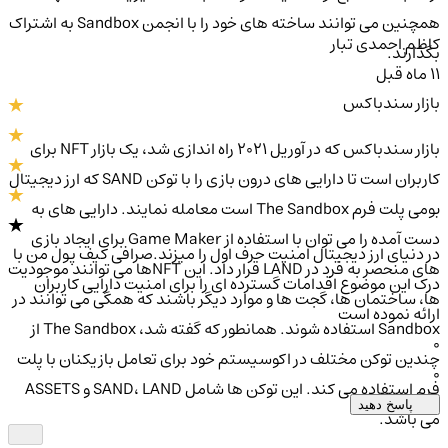
همچنین می توانند ساخته های خود را با انجمن Sandbox به اشتراک
کاظم احمدی تبار
بگذارند.
11 ماه قبل
بازار سندباکس
بازار سندباکس که در آوریل 2021 راه اندازی شد، یک بازار NFT برای
کاربران است تا دارایی های درون بازی را با توکن SAND که ارز دیجیتال
بومی پلت فرم The Sandbox است معامله نمایند. دارایی های به
دست آمده را می توان با استفاده از Game Maker برای ایجاد بازی
در دنیای ارز دیجیتال امنیت حرف اول را میزند.صرافی کیف پول من با
های منحصر به فرد در LAND قرار داد. این NFTها می توانند موجودیت
درک این موضوع اقدامات گسترده ای را برای امنیت دارایی کاربران
ها، ساختمان ها، گجت ها و موارد دیگر باشند که همگی می توانند در
ارائه نموده است
Sandbox استفاده شوند. همانطور که گفته شد، The Sandbox از
0
چندین توکن مختلف در اکوسیستم خود برای تعامل بازیکنان با پلت
0
فرم استفاده می کند. این توکن ها شامل SAND، LAND و ASSETS
پاسخ دهید
می باشد.