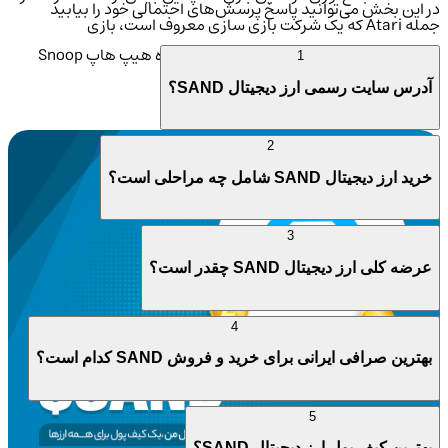
در این بخش می‌توانید پاسخ پرسش‌های احتمالی خود را بیابید
جمله Atari که یک شرکت بازی سازی معروف است، بازی
CryptoKitties، The Walking Dead و ستاره هیپ هاپ Snoop
1
Dogg را جذب کرد.
آدرس سایت رسمی ارز دیجیتال SAND؟
2
خرید ارز دیجیتال SAND شامل چه مراحلی است؟
3
عرضه کلی ارز دیجیتال SAND چقدر است؟
4
بهترین صرافی ایرانی برای خرید و فروش SAND کدام است؟
5
بهترین کیف پول ارز دیجیتال SAND؟