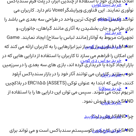
املاک مجازی خود با استفاده از چندین ابزار، در پلت فرم سندباکس
خرید بیت کوین
نوآوری نمایند. این فناوری ویرایشگر Voxel نام دارد. کاربران می
خرید اتریوم
توانند وکسل ها که کوچک ترین واحد در طراحی سه بعدی می باشد را
برای طراحی و جان بخشیدن به آثاری مانند گیاهان، جانوران، و
خرید تتر
تجهیزات مربوط به آواتار (مانند لباس یا سلاح) ایجاد نمایند. Game
خرید بایننس کوین
Maker یا فناوری بازی ساز نیز ابزارهایی را به کاربران ارائه می کند که
این امکان را فراهم می سازد تا کاربران با استفاده از دارایی هایی که در
خرید یو اس دی کوین
بازار ایجاد کرده یا خریداری کرده اند، بازی های سه بعدی را در سرزمین
خود بسازند. کاربران می توانند آثار خود را در بازار سندباکس آپلود
خرید ریپل
کنند، جایی که ابتدا به عنوان توکن ERC1155 (ASSETS) در بلاکچین
خرید سولانا
اتریوم ثبت می شوند. سپس می توان این دارایی ها را با استفاده از
SAND خرید و فروش نمود.
خرید ترون
خرید هایپر لیکویید
چرا SAND ارزش دارد؟
خرید دوج کوین
SAND توکن کاربردی اکوسیستم سندباکس است و می تواند برای