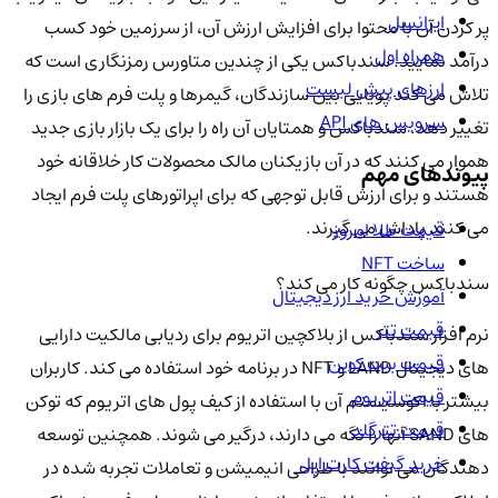
ایرانسل
پر کردن آن با محتوا برای افزایش ارزش آن، از سرزمین خود کسب
همراه اول
درآمد نمایید. سندباکس یکی از چندین متاورس رمزنگاری است که
ارزهای پیش لیست
تلاش می کند پویایی بین سازندگان، گیمرها و پلت فرم های بازی را
سرویس های API
تغییر دهد. سندباکس و همتایان آن راه را برای یک بازار بازی جدید
هموار می کنند که در آن بازیکنان مالک محصولات کار خلاقانه خود
پیوندهای مهم
هستند و برای ارزش قابل توجهی که برای اپراتورهای پلت فرم ایجاد
می کنند پاداش می گیرند.
قیمت طلا امروز
ساخت NFT
سندباکس چگونه کار می کند؟
آموزش خرید ارز دیجیتال
قیمت تتر
نرم افزار سندباکس از بلاکچین اتریوم برای ردیابی مالکیت دارایی
قیمت بیت کوین
های دیجیتال LAND و NFT در برنامه خود استفاده می کند. کاربران
قیمت اتریوم
بیشتر با اکوسیستم آن با استفاده از کیف پول های اتریوم که توکن
قیمت تترگلد
های SAND آنها را نگه می دارند، درگیر می شوند. همچنین توسعه
خرید گیفت کارت اپل
دهندگان می توانند با طراحی انیمیشن و تعاملات تجربه شده در