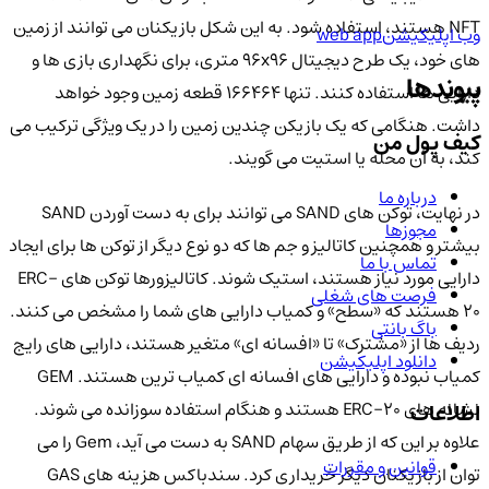
NFT هستند، استفاده شود. به این شکل بازیکنان می توانند از زمین
وب اپلیکیشن
web app
های خود، یک طرح دیجیتال 96x96 متری، برای نگهداری بازی ها و
پیوندها
دارایی ها استفاده کنند. تنها 166464 قطعه زمین وجود خواهد
داشت. هنگامی که یک بازیکن چندین زمین را در یک ویژگی ترکیب می
کیف پول من
کند، به آن محله یا استیت می گویند.
درباره ما
در نهایت، توکن های SAND می توانند برای به دست آوردن SAND
مجوزها
بیشتر و همچنین کاتالیز و جم ها که دو نوع دیگر از توکن ها برای ایجاد
تماس با ما
دارایی مورد نیاز هستند، استیک شوند. کاتالیزورها توکن های ERC-
فرصت های شغلی
20 هستند که «سطح» و کمیاب دارایی های شما را مشخص می کنند.
باگ بانتی
ردیف ها از «مشترک» تا «افسانه ای» متغیر هستند، دارایی های رایج
دانلود اپلیکیشن
کمیاب نبوده و دارایی های افسانه ای کمیاب ترین هستند. GEM
نشانه های ERC-20 هستند و هنگام استفاده سوزانده می شوند.
اطلاعات
علاوه بر این که از طریق سهام SAND به دست می آید، Gem را می
قوانین و مقررات
توان از بازیکنان دیگر خریداری کرد. سندباکس هزینه های GAS