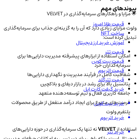
پیوندهای مهم
🌟 مزایا و راهکارهای سرمایه‌گذاری در VELVET
قیمت طلا امروز
ولوت مزایای زیادی دارد که آن را به گزینه‌ای جذاب برای سرمایه‌گذاری
ساخت NFT
تبدیل کرده است:
آموزش خرید ارز دیجیتال
قیمت تتر
امکان استفاده از ابزارهای پیشرفته مدیریت دارایی‌ها برای
قیمت بیت کوین
سرمایه‌گذاران خرد
قیمت اتریوم
شفافیت کامل در فرآیند مدیریت و نگهداری دارایی‌ها
قیمت تترگلد
پتانسیل بالا برای رشد در بازار دیفای و بلاکچین
خرید گیفت کارت اپل
جامعه کاربری فعال و تیم توسعه‌دهنده متعهد
فرصت‌های متنوع برای ایجاد درآمد منفعل از طریق محصولات
خرید بیت کوین
پلتفرم ولوت
خرید اتریوم
استفاده از
VELVET
نه تنها یک سرمایه‌گذاری در حوزه دارایی‌های
خرید تتر
دیجیتال است، بلکه راهی برای دسترسی به امکانات حرفه‌ای مدیریت