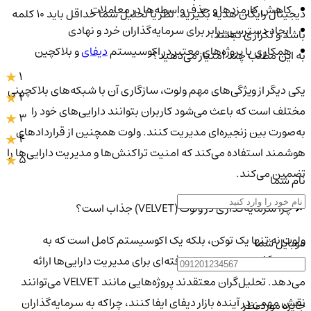
کاهش کارمزدها و حذف واسطه‌ها در معاملات
دیجیتال رایگان هدیه بگیرید. نظر یا تحلیل شما حداقل باید ۱۰ کلمه
ایجاد دسترسی برابر برای سرمایه‌گذاران خرد و نهادی
باشد و تکراری نباشد.
همکاری با پروژه‌های معتبر در اکوسیستم
دیفای
و بلاکچین
به این مطلب چند امتیاز می‌دهید؟
1
یکی دیگر از ویژگی‌های مهم ولوت، سازگاری آن با شبکه‌های بلاکچینی
2
مختلف است که باعث می‌شود کاربران بتوانند دارایی‌های خود را
3
به‌صورت بین زنجیره‌ای مدیریت کنند. ولوت همچنین از قراردادهای
4
هوشمند استفاده می‌کند که امنیت تراکنش‌ها و مدیریت دارایی‌ها را
5
تضمین می‌کند.
نام شما
🔎 چرا سرمایه‌گذاری در ولوت (VELVET) جذاب است؟
ولوت نه تنها یک توکن، بلکه یک اکوسیستم کامل است که به
موبایل شما
سرمایه‌گذاران ابزارهای پیشرفته‌ای برای مدیریت دارایی‌ها ارائه
می‌دهد. تحلیل‌گران معتقدند پروژه‌هایی مانند VELVET می‌توانند
نقش مهمی در آینده بازار دیفای ایفا کنند، چراکه به سرمایه‌گذاران
جایزه مورد نظر