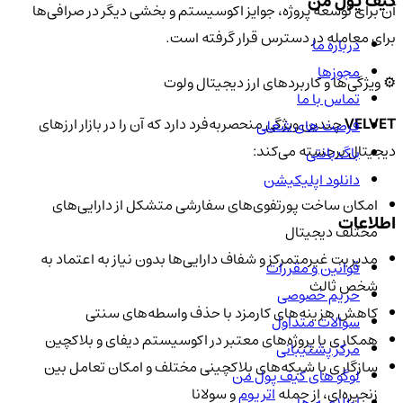
کیف پول من
آن برای توسعه پروژه، جوایز اکوسیستم و بخشی دیگر در صرافی‌ها
برای معامله در دسترس قرار گرفته است.
درباره ما
مجوزها
⚙️ ویژگی‌ها و کاربردهای ارز دیجیتال ولوت
تماس با ما
VELVET
چندین ویژگی منحصربه‌فرد دارد که آن را در بازار ارزهای
فرصت های شغلی
دیجیتال برجسته می‌کند:
باگ بانتی
دانلود اپلیکیشن
امکان ساخت پورتفوی‌های سفارشی متشکل از دارایی‌های
اطلاعات
مختلف دیجیتال
مدیریت غیرمتمرکز و شفاف دارایی‌ها بدون نیاز به اعتماد به
قوانین و مقررات
شخص ثالث
حریم خصوصی
کاهش هزینه‌های کارمزد با حذف واسطه‌های سنتی
سوالات متداول
همکاری با پروژه‌های معتبر در اکوسیستم دیفای و بلاکچین
مرکز پشتیبانی
سازگاری با شبکه‌های بلاکچینی مختلف و امکان تعامل بین
لوگو های کیف پول من
زنجیره‌ای، از جمله
اتریوم
و سولانا
اطلاعیه ها