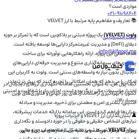
مواردی است؟
021-91098404
📚 تعاریف و مفاهیم پایه مرتبط با ارز VELVET
ولوت (VELVET)
یک پروژه مبتنی بر بلاکچین است که با تمرکز بر حوزه
پست الکترونیکی
دیفای (DeFi) و مدیریت غیرمتمرکز دارایی‌ها توسعه یافته است.
info@kifpool.me
هدف اصلی این پروژه، ارائه راهکارهایی نوآورانه برای ساخت
پورتفوی‌های سرمایه‌گذاری متنوع و مدیریت حرفه‌ای دارایی‌های
دیجیتال بدون نیاز به واسطه‌های سنتی است. ولوت به کاربران این
امکان را می‌دهد که همان امکاناتی را تجربه کنند که پیش‌تر تنها در
کیف‌ پول من، به‌عنوان نخستین سامانه نگهداری ارزهای دیجیتال در
اختیار مؤسسات مالی بزرگ بوده است، اما این‌بار با شفافیت و امنیتی
کشور، با بهره‌گیری از استانداردهای روز جهانی و فناوری‌های نوین
بسیار بالاتر.
امنیتی، بستری امن و مطمئن برای ذخیره، مدیریت و مبادله
رمزارزها فراهم کرده است. این سامانه با ارائه خدمات پیشرفته،
👤 بنیان‌گذاران ارز VELVET و جزئیات پروژه
نیازهای اشخاص حقیقی و حقوقی را در حوزه دادوستد و نگه‌داری
پروژه
VELVET
توسط تیمی متشکل از متخصصان حوزه مالی
رمزارزها برطرف می‌کند و با تکیه بر ساختارهای مدرن و به‌روز،