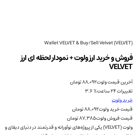
Wallet VELVET & Buy/Sell Velvet (VELVET)
فروش و خرید ارز ولوت + نمودار لحظه ای ارز
VELVET
آخرین قیمت ولوت
88,092
تومان
تغییرات 24 ساعت
%
3.6
خرید ولوت
قیمت خرید ولوت
88,092
تومان
قیمت فروش ولوت
87,385
تومان
ولوت (VELVET) یکی از پروژه‌های نوآورانه و قدرتمند در دنیای دیفای و