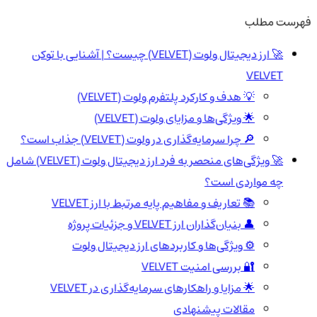
فهرست مطلب
🚀 ارز دیجیتال ولوت (VELVET) چیست؟ | آشنایی با توکن
VELVET
💡 هدف و کارکرد پلتفرم ولوت (VELVET)
🌟 ویژگی‌ها و مزایای ولوت (VELVET)
🔎 چرا سرمایه‌گذاری در ولوت (VELVET) جذاب است؟
🚀 ویژگی‌های منحصر به فرد ارز دیجیتال ولوت (VELVET) شامل
چه مواردی است؟
📚 تعاریف و مفاهیم پایه مرتبط با ارز VELVET
👤 بنیان‌گذاران ارز VELVET و جزئیات پروژه
⚙️ ویژگی‌ها و کاربردهای ارز دیجیتال ولوت
🔐 بررسی امنیت VELVET
🌟 مزایا و راهکارهای سرمایه‌گذاری در VELVET
مقالات پیشنهادی