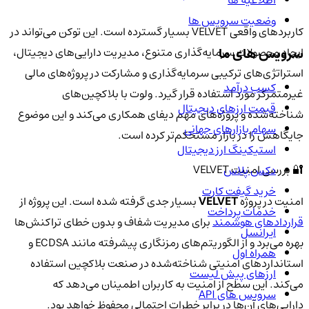
وضعیت سرویس ها
کاربردهای واقعی VELVET بسیار گسترده است. این توکن می‌تواند در
سرویس های ما
ایجاد محصولات سرمایه‌گذاری متنوع، مدیریت دارایی‌های دیجیتال،
استراتژی‌های ترکیبی سرمایه‌گذاری و مشارکت در پروژه‌های مالی
کسب درآمد
غیرمتمرکز مورد استفاده قرار گیرد. ولوت با بلاکچین‌های
قیمت ارزهای دیجیتال
شناخته‌شده و پروژه‌های مهم دیفای همکاری می‌کند و این موضوع
سهام بازارهای جهانی
جایگاهش را در بازار مستحکم‌تر کرده است.
استیکینگ ارز دیجیتال
🔐 بررسی امنیت VELVET
دکس پلاس
خرید گیفت کارت
امنیت در پروژه
VELVET
بسیار جدی گرفته شده است. این پروژه از
خدمات پرداخت
قراردادهای هوشمند
برای مدیریت شفاف و بدون خطای تراکنش‌ها
ایرانسل
بهره می‌برد و از الگوریتم‌های رمزنگاری پیشرفته مانند ECDSA و
همراه اول
استانداردهای امنیتی شناخته‌شده در صنعت بلاکچین استفاده
ارزهای پیش لیست
می‌کند. این سطح از امنیت به کاربران اطمینان می‌دهد که
سرویس های API
دارایی‌های آن‌ها در برابر خطرات احتمالی محفوظ خواهد بود.