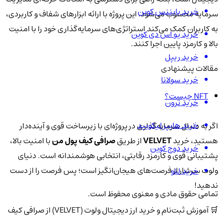
خرید بایننس کوین
سرمایه محسوب می‌شود. این پروژه با ارائه ابزارهای شفاف و کاربردی،
به کاربران کمک می‌کند استراتژی‌های سرمایه‌گذاری خود را با امنیت
خرید یو اس دی کوین
بالا و کارمزد پایین اجرا کنند.
خرید ریپل
مقالات پیشنهادی
خرید سولانا
NFT چیست؟
خرید ترون
خرید هایپر لیکویید
اگر به دنبال سرمایه‌گذاری در پروژه‌ای با زیرساخت قوی و آینده‌دار
هستید، خرید
VELVET
از طریق
صرافی کیف پول من
با امنیت بالا،
خرید دوج کوین
پشتیبانی قوی و کارمزد رقابتی، انتخابی هوشمندانه است. دنیای
ولوت سرشار از فرصت‌های هیجان‌انگیز است؛ پس فرصت را از دست
خرید لئو
ندهید!
تمامی حقوق مادی و معنوی محفوظ است.
🛒 آموزش ثبت‌نام و خرید ارز دیجیتال ولوت (VELVET) از صرافی کیف