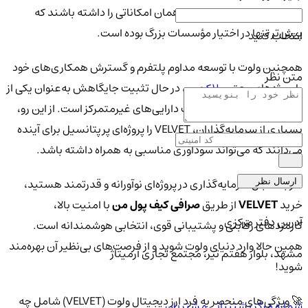
خرد این امکان را می‌دهند تا همان امکاناتی را داشته باشند که
پیش‌تر تنها در اختیار مؤسسات بزرگ بوده است.
انتخاب کنید
همچنین ولوت با توسعه مداوم پلتفرم و گسترش همکاری‌های خود
متن نظر
با پروژه‌های معتبر
بلاکچین
، در حال تثبیت جایگاهش به‌عنوان یکی از
بازیگران اصلی حوزه مدیریت دارایی‌های غیرمتمرکز است. از این رو،
بسیاری از سرمایه‌گذاران، VELVET را پروژه‌ای پرپتانسیل برای آینده
می‌دانند که می‌تواند سودآوری مناسبی به همراه داشته باشد.
اگر به دنبال سرمایه‌گذاری در پروژه‌ای نوآورانه و قدرتمند هستید،
ارسال نظر
خرید
VELVET
از طریق
صرافی کیف پول من
با امنیت بالا،
آدرس دفتر مرکزی
کارمزدهای رقابتی و پشتیبانی قوی، انتخابی هوشمندانه است.
همین حالا وارد دنیای ولوت شوید و از فرصت‌های بی‌نظیر آن بهره‌مند
مشهد، بلوار هفتم تیر، مجتمع تجاری آرمیتاژ
شوید!
🚀 ویژگی‌های منحصر به فرد ارز دیجیتال ولوت (VELVET) شامل چه
شماره مرکز پشتیبانی مشتریان