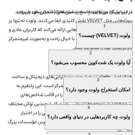
در دنیایی که روزبه‌روز به سمت غیرمتمرکز شدن پیش می‌رود،
در این بخش می‌توانید پاسخ پرسش‌های احتمالی خود را بیابید
پروژه‌هایی مثل VELVET نقش کلیدی ایفا می‌کنند. ولوت نه‌تنها بر
1
شفافیت تأکید دارد، بلکه ابزارهایی ارائه می‌کند که کاربران عادی و
ولوت (VELVET) چیست؟
سرمایه‌گذاران حرفه‌ای بتوانند با خیال راحت و به‌صورت غیرمتمرکز
دارایی‌های خود را مدیریت کنند.
2
💡 هدف و کارکرد پلتفرم ولوت (VELVET)
آیا ولوت یک شت‌کوین محسوب می‌شود؟
هدف اصلی
ولوت
، تسهیل مدیریت دارایی‌های دیجیتال و ساخت
3
پورتفوی‌های متنوع در محیطی غیرمتمرکز است. این پلتفرم به
امکان استخراج ولوت وجود دارد؟
کاربران اجازه می‌دهد دارایی‌های خود را در قالب شاخص‌های
سرمایه‌گذاری یا محصولات ترکیبی متشکل از چندین توکن مختلف
4
مدیریت کنند. در واقع، ولوت قصد دارد ابزارهایی را در اختیار
ولوت چه کاربردهایی در دنیای واقعی دارد؟
سرمایه‌گذاران قرار دهد که پیش‌تر تنها در دسترس مؤسسات بزرگ
مالی بود.
5