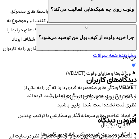
ولوت روی چه شبکه‌هایی فعالیت می‌کند؟
از طریق ولوت، کاربران می‌توانند بدون نیاز به واسطه‌های متمرکز،
استراتژی‌های سرمایه‌گذاری خود را پیاده‌سازی کنند. این موضوع نه
6
تنها هزینه‌های معامله را کاهش می‌دهد بلکه ریسک‌های مرتبط با
چرا خرید ولوت از کیف پول من توصیه می‌شود؟
اعتماد به شخص ثالث را از بین می‌برد. ولوت بستری شفاف ایجاد
کرده که امکان نظارت کامل بر پورتفوی‌های سرمایه‌گذاری را به کاربران
مشاهده همه سوالات
می‌دهد.
🌟 ویژگی‌ها و مزایای ولوت (VELVET)
دیدگاه‌های کاربران
VELVET
ویژگی‌های منحصر به فردی دارد که آن را به یکی از
تا کنون 0 کاربر در مورد
ولوت
دیدگاه و تحلیل ثبت کرده اند
جذاب‌ترین پروژه‌های دیفای تبدیل کرده است:
نظری ثبت نشده است!
شما اولین باشید
ایجاد شاخص‌های سرمایه‌گذاری سفارشی با ترکیب چندین
افزودن دیدگاه
دارایی دیجیتال
امکان مدیریت غیرمتمرکز و شفاف پورتفوی‌ها
با ثبت‌نام در صرافی کیف پول من و ارسال تحلیل و نظر در سایت ارز