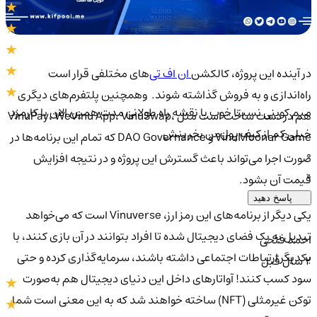
در آینده این پروژه، کالکشن
ان اف تی‌
های مختلفی قرار است
راه‌اندازی و به ‌فروش گذاشته شوند. و‌همچنین پلتفرم‌های دیگری
میم کوینی نسبتا خوب با نقشه راه طولانی مدت همین الان با کارمزد
هم در دست ساخت است مثل VinuPay، WeVinu App، VinuSwap،
خیلی کم از کیف پول‌من بخرینش
VinuMooner Game و DAO Governance که تمام این برنامه‌ها در
0
صورت اجرا می‌تواند باعث گسترش این پروژه و در نتیجه افزایش
0
قیمت آن بشود.
پاسخ دهید
یکی دیگر از برنامه‌های این رمز ارز، Vinuverse است که می‌خواهد
تبدیل به یک فضای دیجیتال شده تا افراد بتوانند در آن بازی کنند، با
احمد فتحی
یکدیگر ارتباطات اجتماعی داشته باشند، سرمایه‌گذاری کرده و حتی
2 سال قبل
سود کسب کنند! آواتارهای داخل این دنیای دیجیتال هم به‌صورت
توکن غیرمثلی (NFT) ساخته خواهند شد که به این معنی است شما