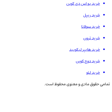
خرید یو اس دی کوین
خرید ریپل
خرید سولانا
خرید ترون
خرید هایپر لیکویید
خرید دوج کوین
خرید لئو
تمامی حقوق مادی و معنوی محفوظ است.