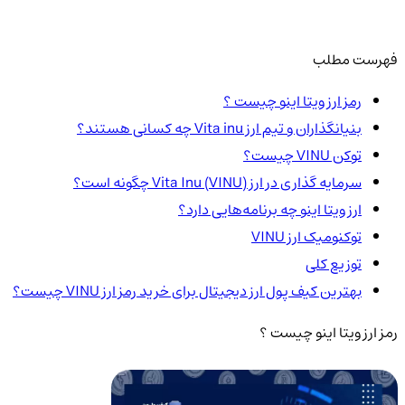
فهرست مطلب
رمز ارز ویتا اینو چیست ؟
بنیانگذاران و تیم ارز Vita inu چه کسانی هستند؟
توکن VINU چیست؟
سرمایه گذاری در ارز Vita Inu (VINU) چگونه است؟
ارز ویتا اینو چه برنامه‌هایی دارد؟
توکنومیک ارز VINU
توزیع کلی
بهترین کیف پول ارز دیجیتال برای خرید رمز ارز VINU چیست؟
رمز ارز ویتا اینو چیست ؟