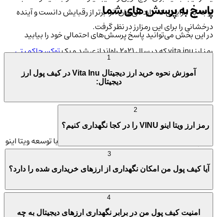
پاسخ به پرسش های شما
توجه به مزایایی که دارد می‌توان آنرا برتر از رقبایش دانست و آینده
درخشانی را برای این رمزارز در نظر گرفت.
در این بخش می‌توانید پاسخ پرسش‌های احتمالی خود را بیابید
رمز ارز vita inu که در سال 2021 راه‌اندازی شد و یک
توکن حاکمیتی
1
اکوسیستم VINU است. این پروژه مزیت‌هایی بهتر از بقیه رقبای آن
آموزش نحوه خرید ارز دیجیتال Vita Inu در کیف پول ارز
به کاربرانش میدهد مانند سرعت بالاتر در انجام تراکنشها و برخلاف
دیجیتال:
شیبا اینو و دوج کوین، هزینه کارمزد آن صفر است.
2
بنیانگذاران و تیم ارز Vita inu چه کسانی هستند؟
رمز ارز ویتا اینو VINU را در کجا نگهداری کنیم؟
تیم پروژه ویتا اینو از چهار فرد تشکیل شده است که با توسعه ویتا اینو
باعث پیشرفت و بهبودی آن می‌شوند.
3
آیا کیف پول من امکان نگهداری از ارزهای خریداری شده را دارد؟
Elemont: مدیرعامل و بنیان‌گذار
Milltay: مدیر برند و بنیان‌گذار
4
Shuttlecock: مدیر اجرایی
امنیت کیف پول من در برابر نگهداری ارزهای دیجیتال به چه