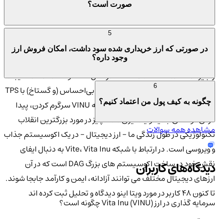
صورت است؟
Bobster: مدیر راهبرد و ارتباطات
5
توکن VINU چیست؟
در صورتی که ارز خریداری شده سود داشت، امکان فروش ارز
وجود داره؟
توکن Vita Inu (VINU) توکن حاکمیت اکوسیستم VINU است و بومی
زنجیره Vite DAG است. VINU که در سال 2021 توسط Elemont ایجاد
6
شد، اولین سکه با مضمون سگ سریع، بی‌احساس (و گستاخ) با TPS
چگونه به کیف پول من اعتماد کنیم؟
بالا و
قراردادهای هوشمند
است. فلسفه VINU سرگرم کردن، پیدا
کردن دوستان جدید و یادگیری همه چیز در مورد بزرگترین انقلاب
مشاهده همه سوالات
تکنولوژیکی در طول زندگی ما - ارز دیجیتال - در یک اکوسیستم جذاب
و ویروسی است. در ارتباط با شبکه Vite، Vita Inu به دنبال ایفای
نقش خود در ساخت اکوسیستم های بزرگ DAG است که در آن
دیدگاه‌های کاربران
ارزهای دیجیتال مختلف می توانند آزادانه، ایمن و کارآمد جابجا شوند.
تا کنون 48 کاربر در مورد
ویتا اینو
دیدگاه و تحلیل ثبت کرده اند
سرمایه گذاری در ارز Vita Inu (VINU) چگونه است؟