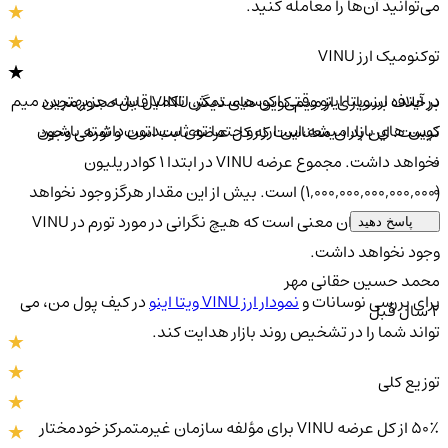
می‌توانید آن‌ها را معامله کنید.
توکنومیک ارز VINU
در آینده ارز ویتا اینو وقتی اکوسیستمش تکمیل بشه جز بهترین میم
بر خلاف بسیاری از میم کوین های دیگر، VINU قابل صدور مجدد
کوین های بازار میشه،این ارز رو حتما توی سبدتون داشته باشین
نیست. این بدان معناست که کل عرضه ثابت است و تورمی وجود
0
نخواهد داشت. مجموع عرضه VINU در ابتدا 1 کوادریلیون
0
(1,000,000,000,000,000) است. بیش از این مقدار هرگز وجود نخواهد
داشت. این بدان معنی است که هیچ نگرانی در مورد تورم در VINU
پاسخ دهید
وجود نخواهد داشت.
محمد حسین حقانی مهر
برای بررسی نوسانات و
نمودار ارز VINU ویتا اینو
در کیف پول من، می
2 سال قبل
تواند شما را در تشخیص روند بازار هدایت کند.
توزیع کلی
50٪ از کل عرضه VINU برای مؤلفه سازمان غیرمتمرکز خودمختار