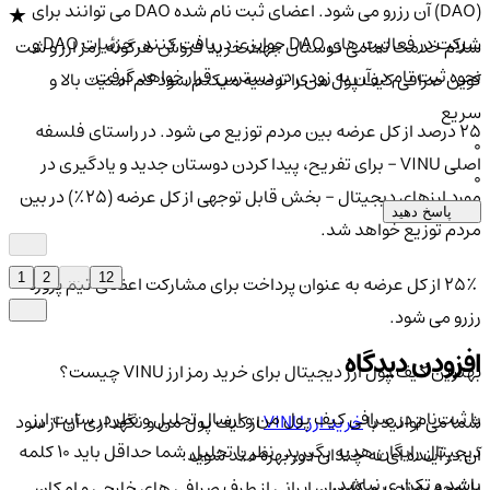
(DAO) آن رزرو می شود. اعضای ثبت نام شده DAO می توانند برای
شرکت در فعالیت های DAO جوایزی دریافت کنند. جزئیات DAO و
سلام خدمت تمامی دوستان جهت خرید فروش هرگونه رمز ارز و شت
نحوه ثبت نام در آن به زودی در دسترس قرار خواهد گرفت.
کوین صرافی کیف پول من را توصیه میکنم سود کم امنیت بالا و
سریع
25 درصد از کل عرضه بین مردم توزیع می شود. در راستای فلسفه
0
اصلی VINU - برای تفریح، پیدا کردن دوستان جدید و یادگیری در
0
مورد ارزهای دیجیتال - بخش قابل توجهی از کل عرضه (25٪) در بین
پاسخ دهید
مردم توزیع خواهد شد.
1
2
...
12
25٪ از کل عرضه به عنوان پرداخت برای مشارکت اعضای تیم پروژه
رزرو می شود.
افزودن دیدگاه
بهترین کیف پول ارز دیجیتال برای خرید رمز ارز VINU چیست؟
با ثبت‌نام در صرافی کیف پول من و ارسال تحلیل و نظر در سایت ارز
شما می توانید با
خرید ارز VINU
از کیف پول من و نگهداری آن از سود
دیجیتال رایگان هدیه بگیرید. نظر یا تحلیل شما حداقل باید ۱۰ کلمه
آن در آینده ای نه چندان دور بهره مند شوید.
باشد و تکراری نباشد.
با توجه به تحریم کاربران ایرانی از طرف صرافی های خارجی و امکان