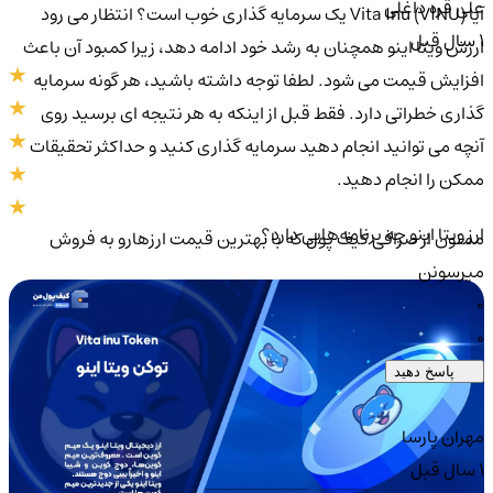
علی قره داغلی
آیا Vita Inu (VINU) یک سرمایه گذاری خوب است؟ انتظار می رود
1 سال قبل
ارزش ویتا اینو همچنان به رشد خود ادامه دهد، زیرا کمبود آن باعث
افزایش قیمت می شود. لطفا توجه داشته باشید، هر گونه سرمایه
گذاری خطراتی دارد. فقط قبل از اینکه به هر نتیجه ای برسید روی
آنچه می توانید انجام دهید سرمایه گذاری کنید و حداکثر تحقیقات
ممکن را انجام دهید.
ارز ویتا اینو چه برنامه‌هایی دارد؟
ممنون از صرافی کیف پول که با بهترین قیمت ارزهارو به فروش
میرسونن
0
0
پاسخ دهید
مهران پارسا
1 سال قبل