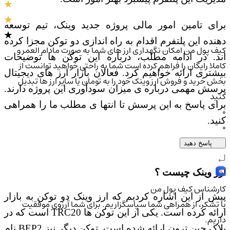
برای تامین امور مالی پروژه جدید وینک، تیم توسعه
دهنده این پلتفرم اقدام به راه اندازی دو توکن مجزا کرده
کیف پول من امکان نگهداری ارز های شما به صورت مادام العمر و
اند. در ادامه مطلب، درباره این توکن ها توضیحات
کاملا رایگان را فراهم کرده است شما به راحتی خواهید توانست از
بیشتری ارائه خواهیم کرد. فعالان بازار ارز های دیجیتال
بخش خرید و فروش ارز وینک خود را به تومان یا سایر ارز ها تبدیل
پرسش مهمی درباره ی میزان سودآوری این پروژه دارند.
کنید
برای پاسخ به این پرسش تا انتها ی مطلب ما را همراهی
0
کنید.
0
پاسخ دهید
ارز وینک چیست ؟
کارشناس کیف پول من
پیش از این اشاره کردیم که ارز وینک دو توکن به بازار
با تشکر، از همراهی شما سپاسگزاریم. برای شما آرزوی موفقیت
رائه کرده است. یکی از این توکن ها
TRC20
است که در
داریم.
لاک چین ترون ارائه شده است. توکن دیگر نیز
BEP2
نام