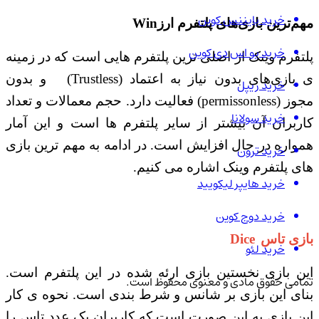
خرید بایننس کوین
مهم‌ترین بازی‌های پلتفرم ارز
Win
خرید یو اس دی کوین
پلتفرم وینک از اصلی ترین پلتفرم هایی است که در زمینه
 بازی‌های بدون نیاز به اعتماد
(Trustless)
و بدون
خرید ریپل
جوز
(permissonless)
فعالیت دارد. حجم معمالات و تعداد
خرید سولانا
کاربران آن بیشتر از سایر پلتفرم ها است و این آمار
همواره در حال افزایش است. در ادامه به مهم ترین بازی
خرید ترون
های پلتفرم وینک اشاره می کنیم.
خرید هایپر لیکویید
خرید دوج کوین
بازی تاس
Dice
خرید لئو
این بازی نخستین بازی ارئه شده در این پلتفرم است.
تمامی حقوق مادی و معنوی محفوظ است.
بنای این بازی بر شانس و شرط بندی است. نحوه ی کار
این بازی به این صورت است که کاربران یک عدد تاس را