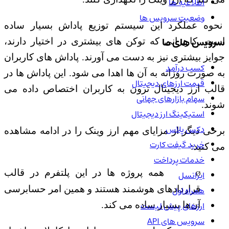
اطلاعیه ها
وضعیت سرویس ها
نحوه عملکرد این سیستم توزیع پاداش بسیار ساده
سرویس های ما
است. کاربرانی که توکن های بیشتری در اختیار دارند،
جوایز بیشتری نیز به دست می آورند. پاداش های کاربران
کسب درآمد
به صورت روزانه به آن ها اهدا می شود. این پاداش ها در
قیمت ارزهای دیجیتال
قالب ارز دیجیتال ترون به کاربران اختصاص داده می
سهام بازارهای جهانی
شوند.
استیکینگ ارز دیجیتال
دکس پلاس
برخی دیگر از مزایای مهم ارز وینک را در ادامه مشاهده
خرید گیفت کارت
می کنید:
خدمات پرداخت
همه پروژه ها در این پلتفرم در قالب
ایرانسل
Ø
همراه اول
قراردادهای هوشمند هستند و همین امر حسابرسی
ارزهای پیش لیست
آن‌ها بسیار ساده می کند.
سرویس های API