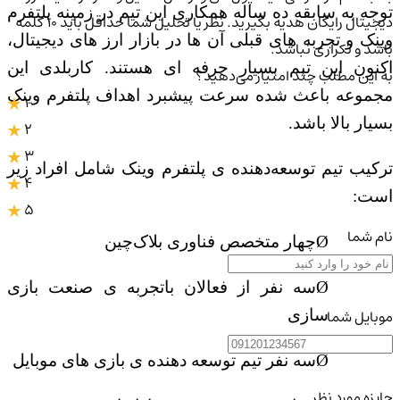
توجه به سابقه ده ساله همکاری این تیم در زمینه پلتفرم
دیجیتال رایگان هدیه بگیرید. نظر یا تحلیل شما حداقل باید ۱۰ کلمه
وینک و تجربه های قبلی آن ها در بازار ارز های دیجیتال،
باشد و تکراری نباشد.
اکنون این تیم بسیار حرفه ای هستند. کاربلدی این
به این مطلب چند امتیاز می‌دهید؟
مجموعه باعث شده سرعت پیشبرد اهداف پلتفرم وینک
1
بسیار بالا باشد.
2
3
ترکیب تیم توسعه‌دهنده ی پلتفرم وینک شامل افراد زیر
4
است:
5
نام شما
Ø
چهار متخصص فناوری بلاک‌چین
Ø
سه نفر
از
فعالان باتجربه ی صنعت بازی‌
موبایل شما
سازی
Ø
سه نفر تیم توسعه ‌دهنده ی بازی های موبایل
جایزه مورد نظر