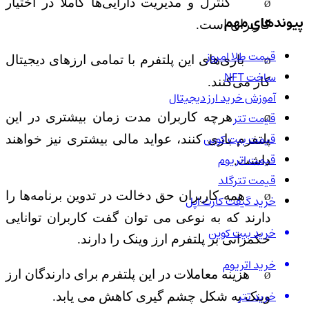
کنترل و مدیریت دارایی‌ها کاملا در اختیار
Ø
پیوندهای مهم
کاربران است
.
قیمت طلا امروز
بازی‌های این پلتفرم با تمامی ارزهای دیجیتال
Ø
ساخت NFT
کار می‌کنند
.
آموزش خرید ارز دیجیتال
قیمت تتر
هرچه کاربران مدت زمان بیشتری در این
Ø
قیمت بیت کوین
پلتفرم بازی کنند، عواید مالی بیشتری نیز خواهند
قیمت اتریوم
داشت.
قیمت تترگلد
همه کاربران حق دخالت در تدوین برنامه‌ها را
Ø
خرید گیفت کارت اپل
دارند که به نوعی می توان گفت کاربران توانایی
خرید بیت کوین
حکمرانی بر پلتفرم ارز وینک را دارند
.
خرید اتریوم
هزینه معاملات در این پلتفرم برای دارندگان ارز
Ø
خرید تتر
وینک به شکل چشم گیری کاهش می یابد.