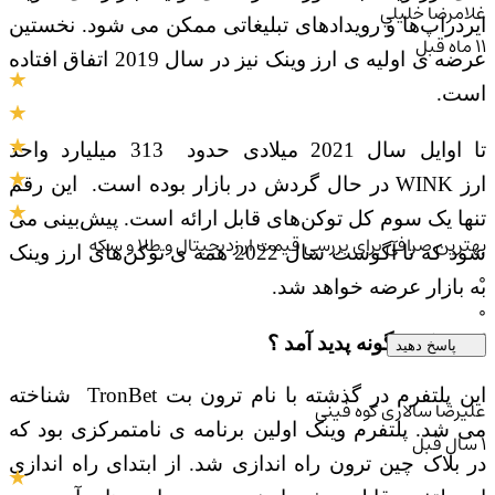
غلامرضا خليلي
ایردراپ‌ها و رویدادهای تبلیغاتی ممکن می شود. نخستین
11 ماه قبل
عرضه ی اولیه ی ارز وینک نیز در سال 2019 اتفاق افتاده
است.
ا اوایل سال 2021 میلادی حدود
313 میلیارد واحد
رز
WINK
در حال گردش در بازار بوده است. این رقم
تنها یک سوم کل توکن‌های قابل ارائه است. پیش‌بینی‌ می
بهترین صرافی برای بررسی قیمت ار زدیجیتال و طلا و سکه
شود که تا آگوست سال 2022 همه ی توکن‌های ارز وینک
0
به بازار عرضه خواهد شد
.
0
ارز وینک چگونه پدید آمد ؟
پاسخ دهید
ین پلتفرم در گذشته با نام ترون بت
TronBet
شناخته
علیرضا سالاری کوه فینی
می شد. پلتفرم وینک اولین برنامه ی نامتمرکزی بود که
1 سال قبل
در بلاک چین ترون راه اندازی شد. از ابتدای راه اندازی