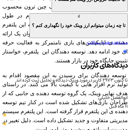
پلتفرم غیرمتمرکزی مبتنی بر بلاک‌ چین ترون محسوب
می شود. عملکرد بسیار خوب این پلتفرم در طول
4
سال‌های اخیر باعث شده که توجه زیادی به این پلتفرم
تا چه زمان میتوانم ارز وینک خود را نگهداری کنم ؟
بشود. برنامه آینده وینک این است که به عنوان یک ارائه
مشاهده همه سوالات
دهنده ی اپلیکیشن‌های بازی نامتمرکز به فعالیت حرفه
ای خود ادامه دهد. توسعه‌ دهندگان این پلتفرم، خواستار
تثبیت جایگاه خود در بازار هستند.
دیدگاه‌های کاربران
توسعه دهندگان برای رسیدن به این مقصود اقدام به
تا کنون 2973 کاربر در مورد
وینک
دیدگاه و تحلیل ثبت کرده اند
تولید نرم افزار هایی با کیفیت بالا می کنند. در راستای
هدف نهایی وینک، یک گروه توسعه دهنده ی جانبی که از
ابوالفضل خليلي
طراحان بازی‌های تشکیل شده است در کنار تیم توسعه
11 ماه قبل
دهنده ی این پلتفرم قرار گرفته است. این پلتفرم سیستم
مدیریتی متفاوت و جدید تشکیل داده است. دلیل تغییر در
مدیریت این پلتفرم پیشبرد بهتر امور است.