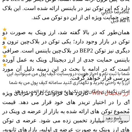
دارد که این توکن نیز در بایننس ارائه شده است. این بلاک
غلامرضا خليلي
چین حمایت ویژه ای از این دو توکن می کند.
11 ماه قبل
همان‌طور که در بالا گفته شد، ارز وینک به صورت دو
توکن در بازار وجود دارد؛ یکی توکن
در بلاک‌چین ترون و
دیگری نیز توکن
BEP2
در بلاک‌چین بایننس است. صرافی
بایننس حمایت جدی از ارز دیجیتال وینک به عمل آورده
است که در ادامه با بحث در این زمینه دلیل آن مورد
شما با ثبت نام و احراز هویت در وبسایت کیف پول من میتوانید این
بررسی قرار خواهد گرفت.
ارز را به راحتی بخرید و نگهداری کنید سامانه کیف پول من به شما
امکان نگهداری رایگان ارز وینک را به صورت مادام العمر میدهد
رز دیجیتال
WIN
کاربرد های فراوانی دارد و مزایای ویژه
0
ای را در اختیار تریدر های خود قرار می دهد. قیمت
0
مجموع توکن های ارائه شده به بازار از عرضه ی وینک در
پاسخ دهید
حدود 999 میلیارد تخمین زده می شود. عرضه ی توکن
های ارز وینک به صورت عرضه ی اولیه، بازارهای ثانویه،