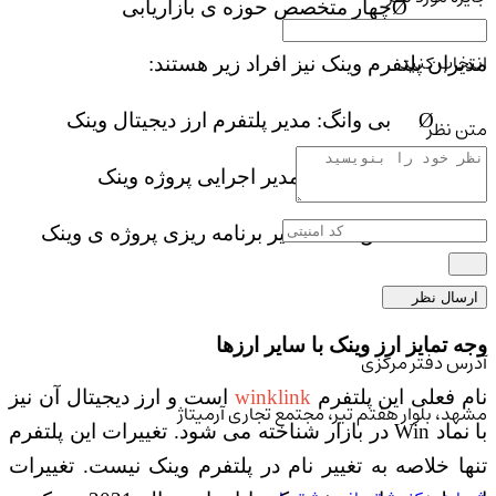
Ø
چهار
متخصص حوزه ی بازاریابی
انتخاب کنید
مدیران پلتفرم وینک نیز افراد زیر هستند:
Ø
بی وانگ: مدیر پلتفرم ارز دیجیتال وینک
متن نظر
Ø
الکس یی: مدیر اجرایی پروژه وینک
Ø
اس تانگ: مدیر برنامه‌ ریزی پروژه ی وینک
ارسال نظر
وجه تمایز ارز وینک با سایر ارزها
آدرس دفتر مرکزی
ام فعلی این پلتفرم
winklink
است و ارز دیجیتال آن نیز
مشهد، بلوار هفتم تیر، مجتمع تجاری آرمیتاژ
با نماد
Win
در بازار شناخته می شود. تغییرات این پلتفرم
تنها خلاصه به تغییر نام در پلتفرم وینک نیست. تغییرات