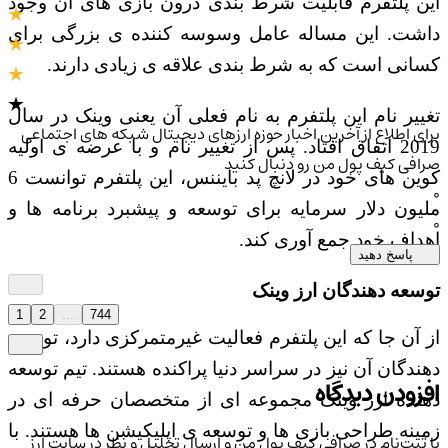
این پلتفرم قابلیت شرط بندی درون بازی های آن وجود
داشت. این مساله عامل وسوسه کننده ی بزرگی برای
کسانی است که به شرط بندی علاقه ی زیادی دارند.
تغییر نام این پلتفرم به نام فعلی آن یعنی وینک در سال
برای اطلاع از آخرین اخبار حوزه ارزهای دیجیتال شبکه های اجتماعی
2019 اتفاق افتاد. پس از تغییر نام و با عرضه ی اولیه
صرافی کیف پول من رو دنبال کنید
کوین های خود در لانچ پد بایننس، این پلتفرم توانست 6
0
ملیون دلار سرمایه برای توسعه و پیشبرد برنامه ها و
0
اهداف خود جمع آوری کند.
پاسخ دهید
توسعه دهندگان ارز وینک
1
2
...
744
از آن جا که این پلتفرم فعالیت غیرمتمرکزی دارد، توسعه
دهندگان آن نیز در سراسر دنیا پراکنده هستند. تیم توسعه
افزودن دیدگاه
دهنده ارز وینک مجموعه ای از متخصصان حرفه ای در
زمینه طراحی بازی ها و توسعه ی اپلیکیشن ها هستند. با
با ثبت‌نام در صرافی کیف پول من و ارسال تحلیل و نظر در سایت ارز