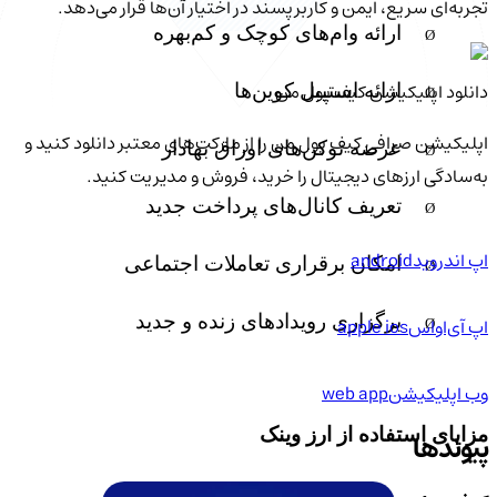
تجربه‌ای سریع، ایمن و کاربرپسند در اختیار آن‌ها قرار می‌دهد.
ارائه وام‌های کوچک و کم‌بهره
Ø
دانلود اپلیکیشن کیف‌ پول من
ارائه استیبل کوین‌ها
Ø
اپلیکیشن صرافی کیف پول من را از مارکت‌های معتبر دانلود کنید و
عرضه توکن‌های اوراق بهادار
Ø
به‌سادگی ارزهای دیجیتال را خرید، فروش و مدیریت کنید.
تعریف کانال‌های پرداخت جدید
Ø
اپ اندروید
android
امکان برقراری تعاملات اجتماعی
Ø
برگزاری رویدادهای زنده و جدید
اپ آی‌او‌اس
apple ios
Ø
وب اپلیکیشن
web app
مزایای استفاده از ارز وینک
پیوندها