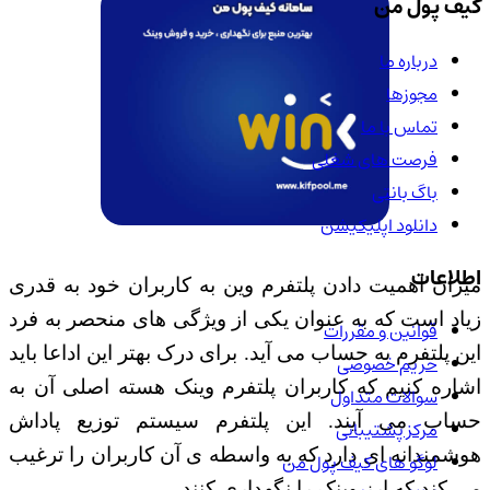
کیف پول من
درباره ما
مجوزها
تماس با ما
فرصت های شغلی
باگ بانتی
دانلود اپلیکیشن
اطلاعات
میزان اهمیت دادن پلتفرم وین به کاربران خود به قدری
زیاد است که به عنوان یکی از ویژگی های منحصر به فرد
قوانین و مقررات
این پلتفرم به حساب می آید. برای درک بهتر این اداعا باید
حریم خصوصی
اشاره کنیم که کاربران پلتفرم وینک هسته اصلی آن به
سوالات متداول
حساب می آیند. این پلتفرم سیستم توزیع پاداش
مرکز پشتیبانی
هوشمندانه ای دارد که به واسطه ی آن کاربران را ترغیب
لوگو های کیف پول من
می کند که ارز وینک را نگهداری کنند.