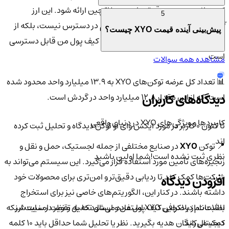
که بتواند به صورت دقیق و امن در بلاکچین ارائه شود. این ارز
5
آلت‌کوین
بوده و برای استخراج مستقیم در دسترس نیست، بلکه از
پیش‌بینی آینده قیمت XYO چیست؟
طریق خرید در صرافی‌های معتبر مانند کیف پول من قابل دسترسی
است.
مشاهده همه سوالات
📊 تعداد کل عرضه توکن‌های XYO به ۱۳.۹ میلیارد واحد محدود شده
دیدگاه‌های کاربران
است، که از این مقدار ۱۲.۸ میلیارد واحد در گردش است.
کاربردها و ویژگی‌های XYO در دنیای واقعی
تا کنون 0 کاربر در مورد
ایکس وای او توکن
دیدگاه و تحلیل ثبت کرده
اند
📍 توکن
XYO
در صنایع مختلفی از جمله لجستیک، حمل و نقل و
نظری ثبت نشده است!
شما اولین باشید
زنجیره‌های تأمین مورد استفاده قرار می‌گیرد. این سیستم می‌تواند به
شرکت‌ها کمک کند تا ردیابی دقیق‌تر و امن‌تری برای محصولات خود
افزودن دیدگاه
داشته باشند. در کنار این، الگوریتم‌های خاصی نیز برای استخراج
با ثبت‌نام در صرافی کیف پول من و ارسال تحلیل و نظر در سایت ارز
اطلاعات از بلاکچین XYO استفاده می‌شود که به تقویت امنیت شبکه
دیجیتال رایگان هدیه بگیرید. نظر یا تحلیل شما حداقل باید ۱۰ کلمه
کمک می‌کند.