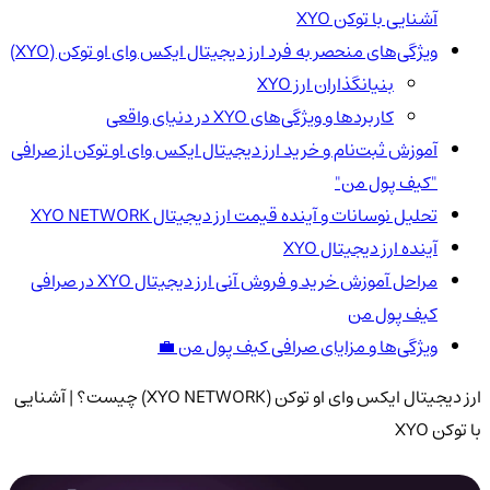
آشنایی با توکن XYO
ویژگی‌های منحصر به فرد ارز دیجیتال ایکس وای او توکن (XYO)
بنیانگذاران ارز XYO
کاربردها و ویژگی‌های XYO در دنیای واقعی
آموزش ثبت‌نام و خرید ارز دیجیتال ایکس وای او توکن از صرافی
"کیف پول من"
تحلیل نوسانات و آینده قیمت ارز دیجیتال XYO NETWORK
آینده ارز دیجیتال XYO
مراحل آموزش خرید و فروش آنی ارز دیجیتال XYO در صرافی
کیف پول من
ویژگی‌ها و مزایای صرافی کیف پول من 💼
ارز دیجیتال ایکس وای او توکن (XYO NETWORK) چیست؟ | آشنایی
با توکن XYO