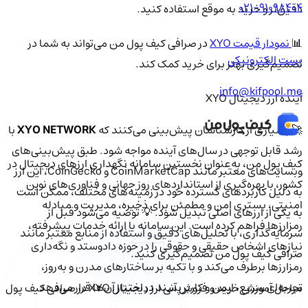
021-91098404
دقیق‌تر و خرید به موقع استفاده کنید.
📊
نمودار قیمت XYO
در صرافی کیف پول من می‌تواند به شما در
پست الکترونیکی
تصمیم‌گیری بهتر برای خرید کمک کند.
info@kifpool.me
آینده ارز دیجیتال XYO
🚀 بسیاری از کارشناسان پیش‌بینی می‌کنند که
XYO NETWORK
با
رشد قابل توجهی در سال‌های آینده مواجه شود. طبق پیش‌بینی‌های
کیف‌ پول من، به‌عنوان نخستین سامانه نگهداری ارزهای دیجیتال در
وبسایت‌های معتبر مانند CoinMarketCap و CoinGecko، این ارز
کشور، با بهره‌گیری از استانداردهای روز جهانی و فناوری‌های نوین
به دلیل کاربردهای گسترده خود در زمینه‌های مختلف، ممکن است
امنیتی، بستری امن و مطمئن برای ذخیره، مدیریت و مبادله
به یکی از ارزهای اصلی تبدیل شود. 💡 توصیه می‌شود قبل از
رمزارزها فراهم کرده است. این سامانه با ارائه خدمات پیشرفته،
سرمایه‌گذاری، با تحلیل‌های دقیق و استفاده از منابع معتبر مانند
نیازهای اشخاص حقیقی و حقوقی را در حوزه دادوستد و نگه‌داری
صرافی کیف پول من تصمیم‌گیری کنید.
رمزارزها برطرف می‌کند و با تکیه بر ساختارهای مدرن و به‌روز،
تجربه‌ای سریع، ایمن و کاربرپسند در اختیار آن‌ها قرار می‌دهد.
مراحل آموزش خرید و فروش آنی ارز دیجیتال XYO در صرافی کیف پول