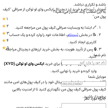
باشد و تکراری نباشد.
آموزش ثبت‌نام و خرید ارز دیجیتال ایکس وای او توکن از صرافی "کیف
به این مطلب چند امتیاز می‌دهید؟
پول من"
1
2
🔗 ابتدا به وبسایت صرافی کیف پول من مراجعه کنید.
3
📝 در بخش
ثبت‌نام
، اطلاعات خود را وارد کرده و یک حساب
4
کاربری ایجاد کنید.
5
🔒 پس از تأیید هویت، به بخش خرید ارزهای دیجیتال مراجعه
نام شما
کنید.
💳 مبلغ مورد نظر خود را برای خرید
ایکس وای او توکن (XYO)
وارد کرده و خرید را نهایی کنید.
موبایل شما
💡 توصیه می‌شود ارزهای دیجیتال خود را در کیف پول‌های امن مانند
کیف پول صرافی کیف پول من نگهداری کنید تا از امنیت بالایی
برخوردار باشید.
جایزه مورد نظر