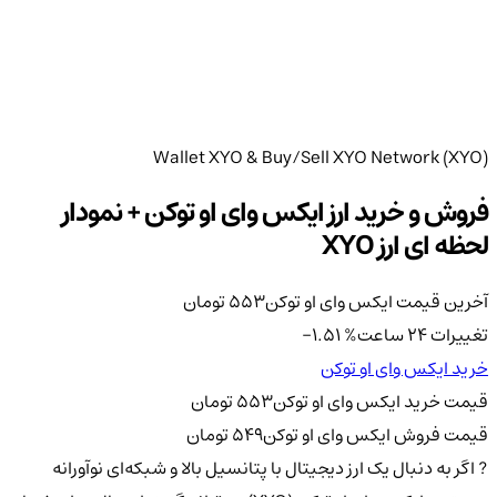
Wallet XYO & Buy/Sell XYO Network (XYO)
فروش و خرید ارز ایکس وای او توکن + نمودار
لحظه ای ارز XYO
آخرین قیمت ایکس وای او توکن
553
تومان
تغییرات 24 ساعت
%
-1.51
خرید ایکس وای او توکن
قیمت خرید ایکس وای او توکن
553
تومان
قیمت فروش ایکس وای او توکن
549
تومان
? اگر به دنبال یک ارز دیجیتال با پتانسیل بالا و شبکه‌ای نوآورانه