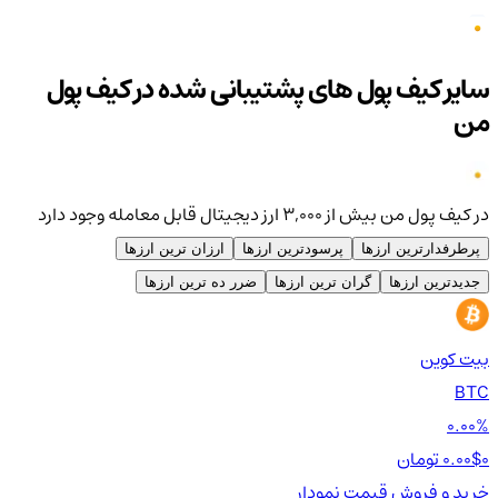
سایر کیف پول های پشتیبانی شده در کیف پول
من
در کیف پول من بیش از ۳,۰۰۰ ارز دیجیتال قابل معامله وجود دارد
پرطرفدارترین ارزها
پرسودترین ارزها
ارزان ترین ارزها
جدیدترین ارزها
گران ترین ارزها
ضرر ده ترین ارزها
بیت کوین
اتر
TH
BTC
00%
0.00%
0 تومان
0.00$
0 تومان
0$
خرید و فروش
قیمت
نمودار
خر