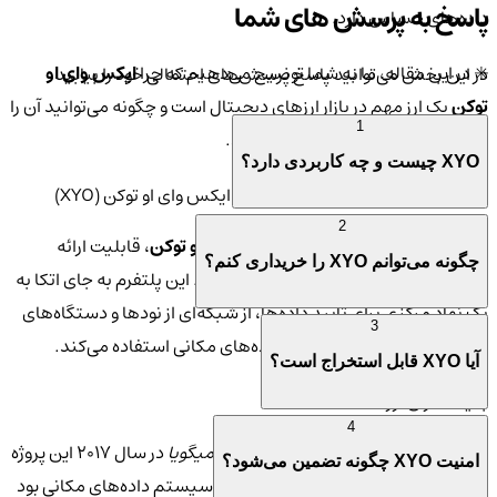
پاسخ به پرسش های شما
داده‌های حساس دارد.
✳️ در این مقاله، ما به شما توضیح می‌دهیم که چرا
ایکس وای او
در این بخش می‌توانید پاسخ پرسش‌های احتمالی خود را بیابید
توکن
یک ارز مهم در بازار ارزهای دیجیتال است و چگونه می‌توانید آن را
1
از
صرافی کیف پول من
خریداری کنید.
XYO چیست و چه کاربردی دارد؟
ویژگی‌های منحصر به فرد ارز دیجیتال ایکس وای او توکن (XYO)
2
✨ یکی از مهم‌ترین ویژگی‌های
ایکس وای او توکن
، قابلیت ارائه
چگونه می‌توانم XYO را خریداری کنم؟
داده‌های مکانی به صورت غیرمتمرکز است. این پلتفرم به جای اتکا به
یک نهاد مرکزی برای تأیید داده‌ها، از شبکه‌ای از نودها و دستگاه‌های
3
مختلف برای جمع‌آوری و تأیید داده‌های مکانی استفاده می‌کند.
آیا XYO قابل استخراج است؟
بنیانگذاران ارز XYO
4
👨‍💼 تیم بنیانگذار
XYO
به رهبری
آرچ میگویا
در سال ۲۰۱۷ این پروژه
امنیت XYO چگونه تضمین می‌شود؟
را راه‌اندازی کردند. هدف آن‌ها ایجاد یک سیستم داده‌های مکانی بود