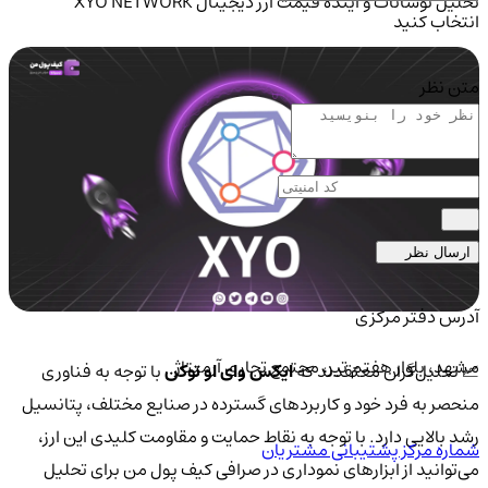
تحلیل نوسانات و آینده قیمت ارز دیجیتال XYO NETWORK
انتخاب کنید
متن نظر
ارسال نظر
آدرس دفتر مرکزی
مشهد، بلوار هفتم تیر، مجتمع تجاری آرمیتاژ
📈 تحلیل‌گران معتقدند که
ایکس وای او توکن
با توجه به فناوری
منحصر به فرد خود و کاربردهای گسترده در صنایع مختلف، پتانسیل
رشد بالایی دارد. با توجه به نقاط حمایت و مقاومت کلیدی این ارز،
شماره مرکز پشتیبانی مشتریان
می‌توانید از ابزارهای نموداری در صرافی کیف پول من برای تحلیل