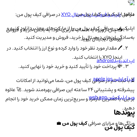
من
دانلود اپلیکیشن کیف‌ پول من
مراحل
خرید و فروش ارز دیجیتال XYO
در صرافی کیف پول من:
اپلیکیشن صرافی کیف پول من را از مارکت‌های معتبر دانلود کنید و
📥 پس از ورود به حساب کاربری خود، به بخش خرید و فروش
به‌سادگی ارزهای دیجیتال را خرید، فروش و مدیریت کنید.
ارزهای دیجیتال بروید.
🖊️ مقدار مورد نظر خود را وارد کرده و نوع ارز را انتخاب کنید. در
اینجا XYO را انتخاب کنید.
اپ اندروید
android
💸 پرداخت خود را تأیید کنید و خرید خود را نهایی کنید.
اپ آی‌او‌اس
apple ios
⏳ با ثبت نام در صرافی کیف پول من، شما می‌توانید از امکانات
پیشرفته و پشتیبانی ۲۴ ساعته این صرافی بهره‌مند شوید. 🚀 علاوه
وب اپلیکیشن
web app
بر این، با کمترین کارمزد و سریع‌ترین زمان ممکن خرید خود را انجام
دهید.
پیوندها
ویژگی‌ها و مزایای صرافی
کیف پول من
💼
کیف پول من