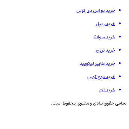
خرید یو اس دی کوین
خرید ریپل
خرید سولانا
خرید ترون
خرید هایپر لیکویید
خرید دوج کوین
خرید لئو
تمامی حقوق مادی و معنوی محفوظ است.