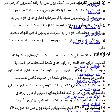
💸
کمترین کارمزد
: صرافی کیف پول من با ارائه کمترین کارمزد در
درباره ما
معاملات، هزینه‌های شما را کاهش می‌دهد و به شما این امکان
مجوزها
را می‌دهد تا بیشترین سود را از سرمایه‌گذاری‌های خود ببرید.
تماس با ما
⚡️
خرید و فروش سریع
: با استفاده از پلتفرم کیف پول من،
فرصت های شغلی
می‌توانید معاملات خود را به سرعت و بدون تأخیر انجام دهید.
باگ بانتی
این ویژگی به ویژه در بازارهای پرنوسان ارز دیجیتال اهمیت زیادی
دانلود اپلیکیشن
دارد.
اطلاعات
🔒
امنیت بالا
: صرافی کیف پول من از تکنولوژی‌های پیشرفته
امنیتی برای حفاظت از دارایی‌های شما استفاده می‌کند. با
قوانین و مقررات
پروتکل‌های رمزنگاری قوی و احراز هویت دو مرحله‌ای، اطمینان
حریم خصوصی
حاصل می‌شود که دارایی‌های شما در امنیت کامل هستند.
سوالات متداول
📊
نمودارهای تحلیلی دقیق
: با دسترسی به نمودارهای تحلیلی و
مرکز پشتیبانی
داده‌های به‌روز، می‌توانید تحلیل‌های دقیقی از بازار ارزهای
لوگو های کیف پول من
دیجیتال انجام دهید و تصمیمات معاملاتی بهتری بگیرید.
اطلاعیه ها
🕒
پشتیبانی 24/7
: تیم پشتیبانی کیف پول من به صورت 24
وضعیت سرویس ها