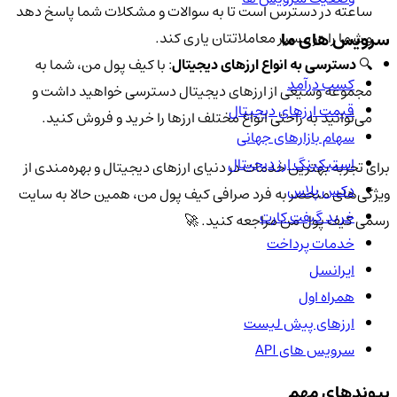
ساعته در دسترس است تا به سوالات و مشکلات شما پاسخ دهد
و شما را در مسیر معاملاتتان یاری کند.
سرویس های ما
🔍
دسترسی به انواع ارزهای دیجیتال
: با کیف پول من، شما به
کسب درآمد
مجموعه وسیعی از ارزهای دیجیتال دسترسی خواهید داشت و
قیمت ارزهای دیجیتال
می‌توانید به راحتی انواع مختلف ارزها را خرید و فروش کنید.
سهام بازارهای جهانی
استیکینگ ارز دیجیتال
برای تجربه بهترین خدمات در دنیای ارزهای دیجیتال و بهره‌مندی از
دکس پلاس
ویژگی‌های منحصر به فرد صرافی کیف پول من، همین حالا به سایت
خرید گیفت کارت
رسمی کیف پول من مراجعه کنید. 🚀
خدمات پرداخت
ایرانسل
همراه اول
ارزهای پیش لیست
سرویس های API
پیوندهای مهم