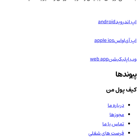
اپ اندروید
android
اپ آی‌او‌اس
apple ios
وب اپلیکیشن
web app
پیوندها
کیف پول من
درباره ما
مجوزها
تماس با ما
فرصت های شغلی