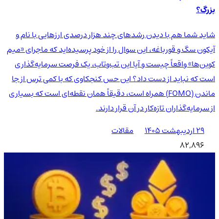
بزرگ؟
شاید شما هم با دیدن رشدهای چند هزار درصدی ارزهایی با نام و
آیکون سگ و قورباغه، این سوال را از خود پرسیده‌اید که ماجرای «میم
کوین‌ها» واقعاً چیست و آیا این تب‌وتاب، یک فرصت سرمایه‌گذاری
است که نباید از دست داد؟ این حس کنجکاوی که با کمی ترس از جا
ماندن (FOMO) همراه است، دقیقاً همان نقطه‌ای است که بسیاری
از سرمایه‌گذاران تازه‌کار در آن قرار دارند.
۲۹ اردیبهشت ۱۴۰۵
مقالات
82,896