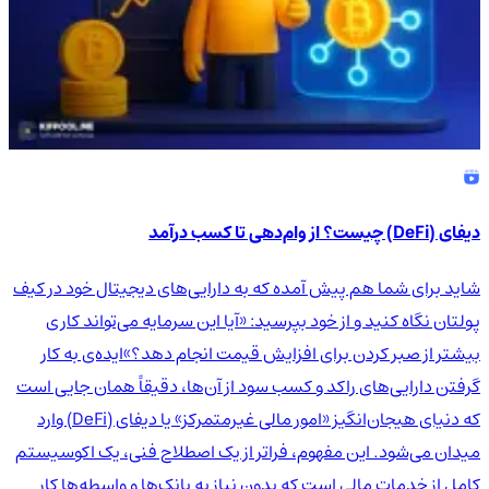
دیفای (DeFi) چیست؟ از وام‌دهی تا کسب درآمد
شاید برای شما هم پیش آمده که به دارایی‌های دیجیتال خود در کیف
پولتان نگاه کنید و از خود بپرسید: «آیا این سرمایه می‌تواند کاری
بیشتر از صبر کردن برای افزایش قیمت انجام دهد؟»ایده‌ی به کار
گرفتن دارایی‌های راکد و کسب سود از آن‌ها، دقیقاً همان جایی است
که دنیای هیجان‌انگیز «امور مالی غیرمتمرکز» یا دیفای (DeFi) وارد
میدان می‌شود. این مفهوم، فراتر از یک اصطلاح فنی، یک اکوسیستم
کامل از خدمات مالی است که بدون نیاز به بانک‌ها و واسطه‌ها کار