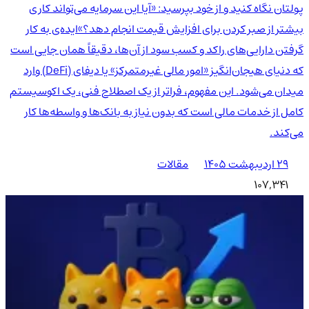
پولتان نگاه کنید و از خود بپرسید: «آیا این سرمایه می‌تواند کاری
بیشتر از صبر کردن برای افزایش قیمت انجام دهد؟»ایده‌ی به کار
گرفتن دارایی‌های راکد و کسب سود از آن‌ها، دقیقاً همان جایی است
که دنیای هیجان‌انگیز «امور مالی غیرمتمرکز» یا دیفای (DeFi) وارد
میدان می‌شود. این مفهوم، فراتر از یک اصطلاح فنی، یک اکوسیستم
کامل از خدمات مالی است که بدون نیاز به بانک‌ها و واسطه‌ها کار
می‌کند.
۲۹ اردیبهشت ۱۴۰۵
مقالات
107,341