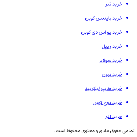
خرید تتر
خرید بایننس کوین
خرید یو اس دی کوین
خرید ریپل
خرید سولانا
خرید ترون
خرید هایپر لیکویید
خرید دوج کوین
خرید لئو
تمامی حقوق مادی و معنوی محفوظ است.