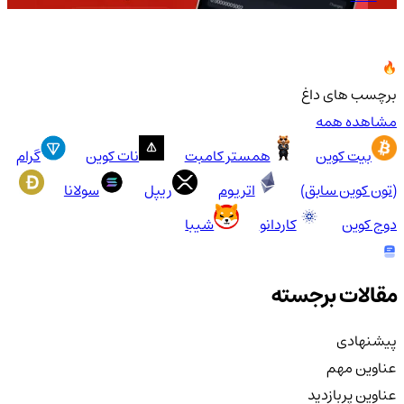
برچسب های داغ
مشاهده همه
بیت کوین
همستر کامبت
نات کوین
گرام
(تون کوین سابق)
اتریوم
ریپل
سولانا
دوج کوین
کاردانو
شیبا
مقالات برجسته
پیشنهادی
عناوین مهم
عناوین پربازدید