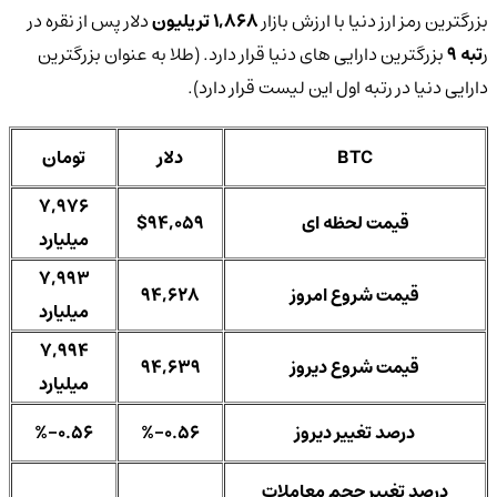
بزرگترین رمز ارز دنیا با ارزش بازار
1,868 تریلیون
دلار پس از نقره در
ر
تبه 9
بزرگترین دارایی های دنیا قرار دارد. (طلا به عنوان بزرگترین
دارایی دنیا در رتبه اول این لیست قرار دارد).
BTC
دلار
تومان
7,976
قیمت لحظه ای
$94,059
میلیارد
7,993
قیمت شروع امروز
94,628
میلیارد
7,994
قیمت شروع دیروز
94,639
میلیارد
درصد تغییر دیروز
%-0.56
%-0.56
درصد تغییر حجم معاملات