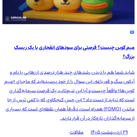
میم کوین چیست؟ فرصتی برای سودهای انفجاری یا یک ریسک
بزرگ؟
شاید شما هم با دیدن رشدهای چند هزار درصدی ارزهایی با نام و
آیکون سگ و قورباغه، این سوال را از خود پرسیده‌اید که ماجرای «میم
کوین‌ها» واقعاً چیست و آیا این تب‌وتاب، یک فرصت سرمایه‌گذاری
است که نباید از دست داد؟ این حس کنجکاوی که با کمی ترس از جا
ماندن (FOMO) همراه است، دقیقاً همان نقطه‌ای است که بسیاری
از سرمایه‌گذاران تازه‌کار در آن قرار دارند.
۲۹ اردیبهشت ۱۴۰۵
مقالات