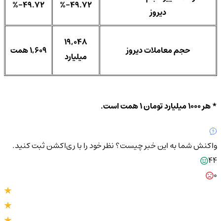
%-49.72
%-49.72
دیروز
19,048
حجم معاملات دیروز
1,609 همت
میلیارد
* هر 1000 میلیارد تومان 1 همت است.
واکنش شما به این خبر چیست؟
نظر خود را با ری‌اکشن ثبت کنید.
44
0