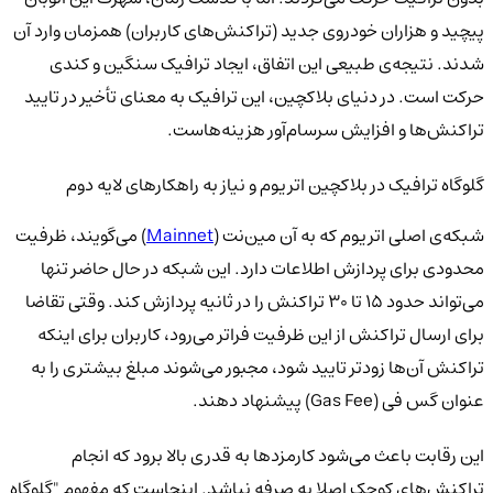
پیچید و هزاران خودروی جدید (تراکنش‌های کاربران) همزمان وارد آن
شدند. نتیجه‌ی طبیعی این اتفاق، ایجاد ترافیک سنگین و کندی
حرکت است. در دنیای بلاکچین، این ترافیک به معنای تأخیر در تایید
تراکنش‌ها و افزایش سرسام‌آور هزینه‌هاست.
گلوگاه ترافیک در بلاکچین اتریوم و نیاز به راهکارهای لایه دوم
شبکه‌ی اصلی اتریوم که به آن مین‌نت (
Mainnet
) می‌گویند، ظرفیت
محدودی برای پردازش اطلاعات دارد. این شبکه در حال حاضر تنها
می‌تواند حدود 15
تا
30
تراکنش را در ثانیه پردازش کند. وقتی تقاضا
برای ارسال تراکنش از این ظرفیت فراتر می‌رود، کاربران برای اینکه
تراکنش آن‌ها زودتر تایید شود، مجبور می‌شوند مبلغ بیشتری را به
عنوان گس فی (
Gas Fee) پیشنهاد دهند.
این رقابت باعث می‌شود کارمزدها به قدری بالا برود که انجام
تراکنش‌های کوچک اصلا به صرفه نباشد. اینجاست که مفهوم "گلوگاه