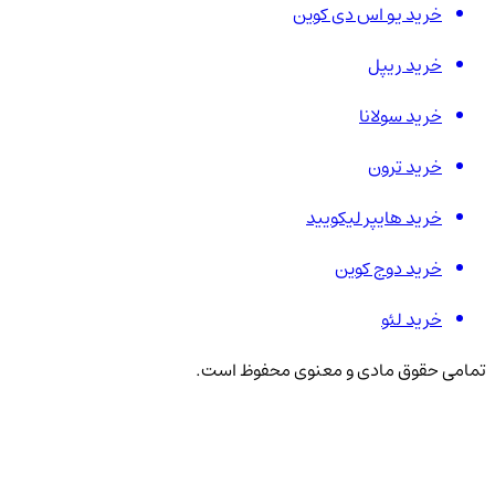
خرید یو اس دی کوین
خرید ریپل
خرید سولانا
خرید ترون
خرید هایپر لیکویید
خرید دوج کوین
خرید لئو
تمامی حقوق مادی و معنوی محفوظ است.