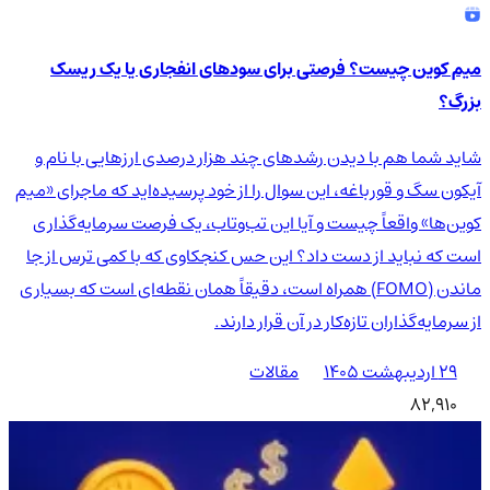
میم کوین چیست؟ فرصتی برای سودهای انفجاری یا یک ریسک
بزرگ؟
شاید شما هم با دیدن رشدهای چند هزار درصدی ارزهایی با نام و
آیکون سگ و قورباغه، این سوال را از خود پرسیده‌اید که ماجرای «میم
کوین‌ها» واقعاً چیست و آیا این تب‌وتاب، یک فرصت سرمایه‌گذاری
است که نباید از دست داد؟ این حس کنجکاوی که با کمی ترس از جا
ماندن (FOMO) همراه است، دقیقاً همان نقطه‌ای است که بسیاری
از سرمایه‌گذاران تازه‌کار در آن قرار دارند.
۲۹ اردیبهشت ۱۴۰۵
مقالات
82,910