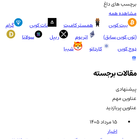
برچسب های داغ
مشاهده همه
بیت کوین
همستر کامبت
نات کوین
گرام
(تون کوین سابق)
اتریوم
ریپل
سولانا
دوج کوین
کاردانو
شیبا
مقالات برجسته
پیشنهادی
عناوین مهم
عناوین پربازدید
۱۵ مرداد ۱۴۰۵
اخبار