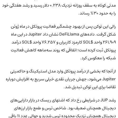
مدتی کوتاه به سقف روزانه نزدیک 0.238 دلار رسید و رشد هفتگی خود
را به حدود 30% رساند.
رالی این توکن پس از بهبود چشمگیر فعالیت پروتکل در ماه ژوئن
شکل گرفت. داده‌های DeFiLlama نشان داد Jupiter در این ماه
261,909 واحد $SOL کارمزد کاربران و 76,257 واحد $SOL درآمد
پروتکل ثبت کرده است؛ اتفاقی که روند سه‌ماهه کاهش فعالیت
شبکه را معکوس کرد.
از آنجا که بخشی از درآمد پروتکل وارد مدل استیکینگ و حاکمیتی
Jupiter می‌شود، جهش جریان نقدی خیلی سریع به افزایش دوباره
تقاضا برای این توکن تبدیل شد.
رشد JUP در شرایطی رخ داد که اشتهای ریسک در بازار دارایی‌های
دیجیتال همچنان ضعیف بود. شاخص ترس و طمع بازار ارزهای
دیجیتال همچنان نزدیک محدوده ترس شدید و حوالی عدد 11 باقی