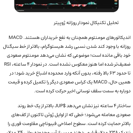
تحلیل تکنیکال نمودار روزانه ژوپیتر
اندیکاتورهای مومنتوم همچنان به نفع خریداران هستند. MACD
روزانه با وجود کند شدن نسبی رشد هیستوگرام، بالاتر از خط سیگنال
خود باقی مانده است؛ موضوعی که نشان می‌دهد مومنتوم صعودی
ضعیف‌تر شده اما هنوز معکوس نشده است. در نمودار 4 ساعته، RSI
تا حدود 63 بالا رفته، بدون آنکه وارد محدوده اشباع خرید شود؛ در
همین حال، MACD یک کراس صعودی دیگر را تکمیل کرده و قیمت
دوباره به سمت سقف نوسانی اخیر حرکت کرده است.
ساختار 4 ساعته نیز نشان می‌دهد $JUP بالاتر از یک خط روند
صعودی معامله می‌شود؛ خطی که از اوایل ژوئن تاکنون از کف‌های
بالاتر حمایت کرده است. سطوح اصلاحی فیبوناچی مقاومت فوری را
نزدیک 0.238 دلار قرار می‌دهند و پس از آن، محدوده روانی 0.24 دلار