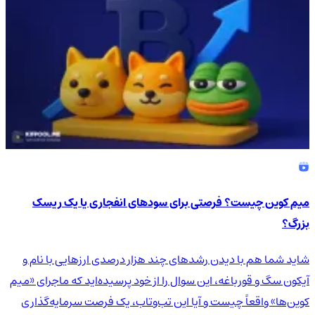
میم کوین چیست؟ فرصتی برای سودهای انفجاری یا یک ریسک
بزرگ؟
شاید شما هم با دیدن رشدهای چند هزار درصدی ارزهایی با نام و
آیکون سگ و قورباغه، این سوال را از خود پرسیده‌اید که ماجرای «میم
کوین‌ها» واقعاً چیست و آیا این تب‌وتاب، یک فرصت سرمایه‌گذاری