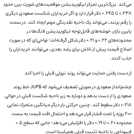
می‌کند. بزرگ‌ترین تمرکز لیکوییدیشن موقعیت‌های شورت بین حدود
0.238 تا 0.245 دلار قرار دارد و اگر خریداران شکست صعودی دیگری
را رقم بزنند، می‌تواند یک ناحیه نقدینگی مهم ایجاد کند. در سمت
پایین بازار، خوشه‌های قابل‌توجه لیکوییدیشن لانگ‌ها در
محدوده‌های 0.22 و 0.21 دلار شکل گرفته‌اند؛ نواحی‌ای که در صورت
اصلاح قیمت پیش از تلاش برای رشد بعدی، می‌توانند خریداران را
جذب کنند.
از دست رفتن حمایت می‌تواند روند نزولی قبلی را احیا کند
چشم‌انداز صعودی در صورتی تضعیف می‌شود که $JUP خط روند
صعودی را از دست بدهد و دوباره به زیر ناحیه شکست قبلی در حوالی
0.218 دلار سقوط کند. چنین حرکتی بار دیگر میانگین متحرک نمایی
200 روزه را تحت فشار قرار می‌دهد و احتمال افت قیمت به سمت
محدوده 0.20 تا 0.19 دلار را افزایش می‌دهد؛ جایی که سطح 0.5
فیبوناچی با ناحیه تثبیت قبلی هم‌راستا است.