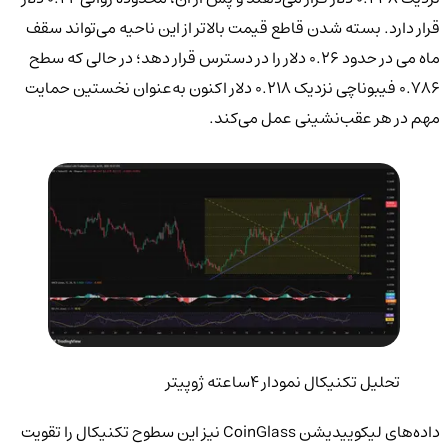
قرار دارد. بسته شدن قاطع قیمت بالاتر از این ناحیه می‌تواند سقف
ماه می در حدود 0.26 دلار را در دسترس قرار دهد؛ در حالی که سطح
0.786 فیبوناچی نزدیک 0.218 دلار اکنون به‌عنوان نخستین حمایت
مهم در هر عقب‌نشینی عمل می‌کند.
تحلیل تکنیکال نمودار 4ساعته ژوپیتر
داده‌های لیکوییدیشن CoinGlass نیز این سطوح تکنیکال را تقویت