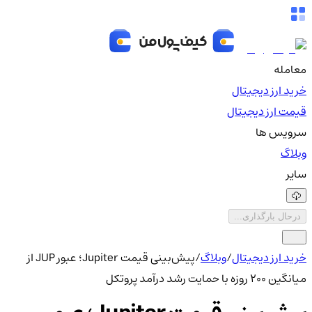
معامله
خرید ارز دیجیتال
قیمت ارز دیجیتال
سرویس ها
وبلاگ
سایر
درحال بارگذاری...
خرید ارز دیجیتال
/
وبلاگ
/
پیش‌بینی قیمت Jupiter؛ عبور JUP از
میانگین 200 روزه با حمایت رشد درآمد پروتکل