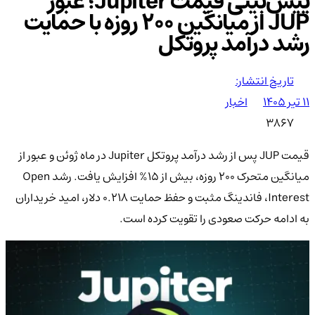
پیش‌بینی قیمت Jupiter؛ عبور
JUP از میانگین 200 روزه با حمایت
رشد درآمد پروتکل
تاریخ انتشار:
۱۱ تیر ۱۴۰۵
اخبار
3867
قیمت JUP پس از رشد درآمد پروتکل Jupiter در ماه ژوئن و عبور از
میانگین متحرک 200 روزه، بیش از 15% افزایش یافت. رشد Open
Interest، فاندینگ مثبت و حفظ حمایت 0.218 دلار، امید خریداران
به ادامه حرکت صعودی را تقویت کرده است.