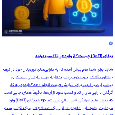
دیفای (DeFi) چیست؟ از وام‌دهی تا کسب درآمد
شاید برای شما هم پیش آمده که به دارایی‌های دیجیتال خود در کیف
پولتان نگاه کنید و از خود بپرسید: «آیا این سرمایه می‌تواند کاری
بیشتر از صبر کردن برای افزایش قیمت انجام دهد؟»ایده‌ی به کار
گرفتن دارایی‌های راکد و کسب سود از آن‌ها، دقیقاً همان جایی است
که دنیای هیجان‌انگیز «امور مالی غیرمتمرکز» یا دیفای (DeFi) وارد
میدان می‌شود. این مفهوم، فراتر از یک اصطلاح فنی، یک اکوسیستم