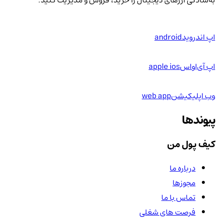
اپ اندروید
android
اپ آی‌او‌اس
apple ios
وب اپلیکیشن
web app
پیوندها
کیف پول من
درباره ما
مجوزها
تماس با ما
فرصت های شغلی