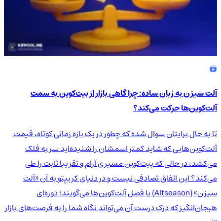
آلت سیزن به زبان ساده: چرا گاهی بازار از بیت‌کوین به سمت
آلت‌کوین‌ها حرکت می‌کند؟
تا به حال برایتان سوال شده که چطور در یک بازه زمانی کوتاه، قیمت
آلت‌کوین‌هایی که شاید کمتر اسمشان را شنیده‌اید سر به فلک
می‌کشد، در حالی که بیت‌کوین مسیری آرام و تقریبا ثابت را طی
می‌کند؟ این اتفاق تصادفی نیست و در دنیای کریپتو به آن «آلت
سیزن» (Altseason) یا فصل آلت‌کوین‌ها می‌گویند؛ دوره‌ای
هیجان‌انگیز که درک درست آن می‌تواند نگاه شما را به فرصت‌های بازار