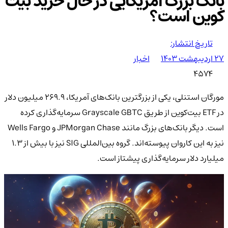
بانک بزرگ آمریکایی در حال خرید بیت
کوین است؟
تاریخ انتشار:
۲۷ اردیبهشت ۱۴۰۳
اخبار
4574
مورگان استنلی، یکی از بزرگترین بانک‌های آمریکا، ۲۶۹.۹ میلیون دلار
در ETF بیت‌کوین از طریق Grayscale GBTC سرمایه‌گذاری کرده
است. دیگر بانک‌های بزرگ مانند JPMorgan Chase و Wells Fargo
نیز به این کاروان پیوسته‌اند. گروه بین‌المللی SIG نیز با بیش از ۱.۳
میلیارد دلار سرمایه‌گذاری پیشتاز است.