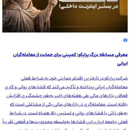
معرفی مسابقه بزرگ پراپکو؛ کمپینی برای حمایت از معامله‌گران
ایرانی
شرکت پراپکو در تازه‌ترین اقدام حمایتی خود به شرایط فعلی
معامله‌گران ایرانی پرداخته و تأکید می‌کند که فشارهای روانی و کاری
فعالان بازارهای مالی طی هفته‌های اخیر به‌طور چشمگیری افزایش
یافته است. معامله‌گری در بازارهای مالی یکی از مشاغلی است که
به‌طور ذاتی با فشارهای روانی و استرس بالا همراه است. در شرایط
فعلی جامعه ایران، این فشارها به‌واسطه محدودیت‌ها و قطعی تقریباً