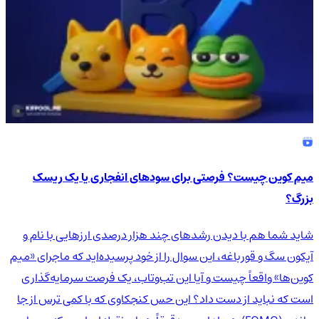
میم کوین چیست؟ فرصتی برای سودهای انفجاری یا یک ریسک
بزرگ؟
شاید شما هم با دیدن رشدهای چند هزار درصدی ارزهایی با نام و
آیکون سگ و قورباغه، این سوال را از خود پرسیده‌اید که ماجرای «میم
کوین‌ها» واقعاً چیست و آیا این تب‌وتاب، یک فرصت سرمایه‌گذاری
است که نباید از دست داد؟ این حس کنجکاوی که با کمی ترس از جا