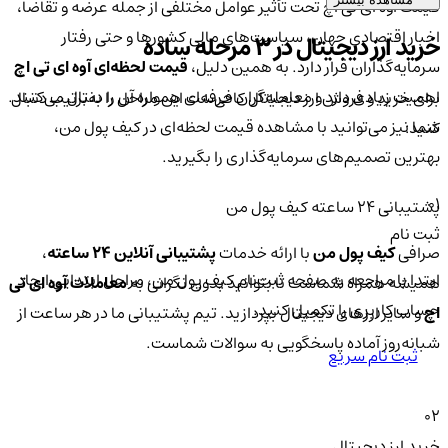
قیمت آوه ای تی اچ تحت تأثیر عوامل مختلفی از جمله عرضه و تقاضا،
اخبار اقتصادی جهان، سیاست‌های مالی کشورها و حتی رفتار
خرید ارز دیجیتال در 3 مرحله ساده
سرمایه‌گذاران قرار دارد. به همین دلیل،
قیمت لحظه‌ای آوه ای تی اچ
اهمیت زیادی دارد و معامله‌گران حرفه‌ای همواره آن را دنبال می‌کنند.
برای خرید و فروش ارز دیجیتال کافی‌ست این مراحل را به‌ترتیب دنبال
شما نیز می‌توانید با مشاهده قیمت لحظه‌ای در کیف پول من،
کنید:
بهترین تصمیم‌های سرمایه‌گذاری را بگیرید.
01
پشتیبانی ۲۴ ساعته کیف پول من
ثبت نام
صرافی
کیف پول من
با ارائه خدمات
پشتیبانی آنلاین ۲۴ ساعته
،
ابتدا با مراجعه به صفحه ثبت‌نام کیف‌ پول من، مراحل ابتدایی ایجاد
همیشه همراه شماست تا بتوانید بدون نگرانی به
معاملات آوه ای تی
حساب کاربری را تکمیل کنید.
اچ
و سایر ارزهای دیجیتال بپردازید. تیم پشتیبانی ما در هر ساعت از
شبانه‌روز آماده پاسخگویی به سوالات شماست.
ثبت نام سریع
02
خرید ارز دیجیتال