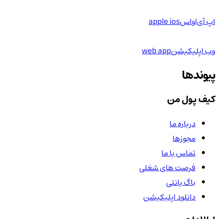
اپ آی‌او‌اس
apple ios
وب اپلیکیشن
web app
پیوندها
کیف پول من
درباره ما
مجوزها
تماس با ما
فرصت های شغلی
باگ بانتی
دانلود اپلیکیشن