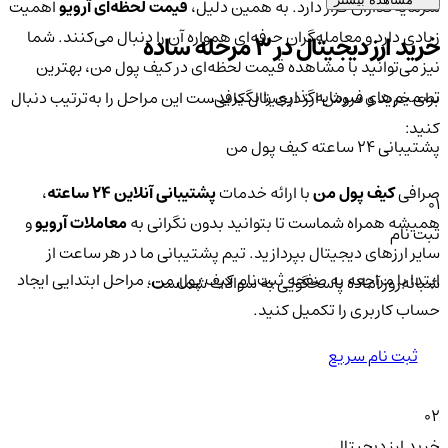
سرمایه‌گذاران قرار دارد. به همین دلیل،
قیمت لحظه‌ای آرویو
اهمیت
زیادی دارد و معامله‌گران حرفه‌ای همواره آن را دنبال می‌کنند. شما
خرید ارز دیجیتال در 3 مرحله ساده
نیز می‌توانید با مشاهده قیمت لحظه‌ای در کیف پول من، بهترین
تصمیم‌های سرمایه‌گذاری را بگیرید.
برای خرید و فروش ارز دیجیتال کافی‌ست این مراحل را به‌ترتیب دنبال
کنید:
پشتیبانی ۲۴ ساعته کیف پول من
صرافی
کیف پول من
با ارائه خدمات
پشتیبانی آنلاین ۲۴ ساعته
،
01
همیشه همراه شماست تا بتوانید بدون نگرانی به
معاملات آرویو
و
ثبت نام
سایر ارزهای دیجیتال بپردازید. تیم پشتیبانی ما در هر ساعت از
ابتدا با مراجعه به صفحه ثبت‌نام کیف‌ پول من، مراحل ابتدایی ایجاد
شبانه‌روز آماده پاسخگویی به سوالات شماست.
حساب کاربری را تکمیل کنید.
ثبت نام سریع
02
خرید ارز دیجیتال