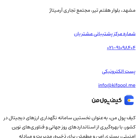
مشهد، بلوار هفتم تیر، مجتمع تجاری آرمیتاژ
شماره مرکز پشتیبانی مشتریان
021-91098404
پست الکترونیکی
info@kifpool.me
کیف‌ پول من، به‌عنوان نخستین سامانه نگهداری ارزهای دیجیتال در
کشور، با بهره‌گیری از استانداردهای روز جهانی و فناوری‌های نوین
امنیتی، بستری امن و مطمئن برای ذخیره، مدیریت و مبادله