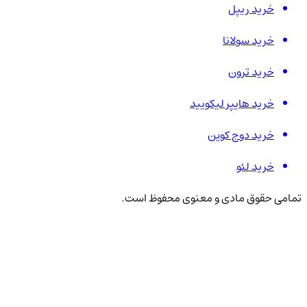
خرید ریپل
خرید سولانا
خرید ترون
خرید هایپر لیکویید
خرید دوج کوین
خرید لئو
تمامی حقوق مادی و معنوی محفوظ است.