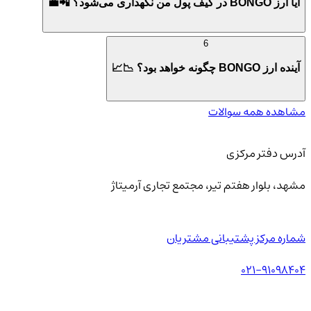
آیا ارز BONGO در کیف پول من نگهداری می‌شود؟ 📲💼
6
آینده ارز BONGO چگونه خواهد بود؟ 📉📈
مشاهده همه سوالات
آدرس دفتر مرکزی
مشهد، بلوار هفتم تیر، مجتمع تجاری آرمیتاژ
شماره مرکز پشتیبانی مشتریان
021-91098404