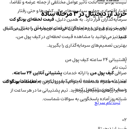
قیمت بونگو کت تحت تأثیر عوامل مختلفی از جمله عرضه و تقاضا،
اخبار اقتصادی جهان، سیاست‌های مالی کشورها و حتی رفتار
خرید ارز دیجیتال در 3 مرحله ساده
سرمایه‌گذاران قرار دارد. به همین دلیل،
قیمت لحظه‌ای بونگو کت
اهمیت زیادی دارد و معامله‌گران حرفه‌ای همواره آن را دنبال می‌کنند.
برای خرید و فروش ارز دیجیتال کافی‌ست این مراحل را به‌ترتیب دنبال
شما نیز می‌توانید با مشاهده قیمت لحظه‌ای در کیف پول من،
کنید:
بهترین تصمیم‌های سرمایه‌گذاری را بگیرید.
01
پشتیبانی ۲۴ ساعته کیف پول من
ثبت نام
صرافی
کیف پول من
با ارائه خدمات
پشتیبانی آنلاین ۲۴ ساعته
،
ابتدا با مراجعه به صفحه ثبت‌نام کیف‌ پول من، مراحل ابتدایی ایجاد
همیشه همراه شماست تا بتوانید بدون نگرانی به
معاملات بونگو کت
حساب کاربری را تکمیل کنید.
و سایر ارزهای دیجیتال بپردازید. تیم پشتیبانی ما در هر ساعت از
شبانه‌روز آماده پاسخگویی به سوالات شماست.
ثبت نام سریع
02
خرید ارز دیجیتال