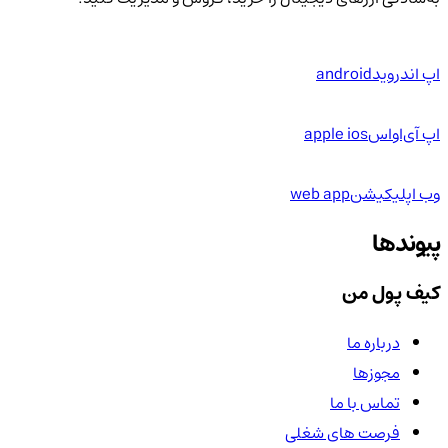
اپ اندروید
android
اپ آی‌او‌اس
apple ios
وب اپلیکیشن
web app
پیوندها
کیف پول من
درباره ما
مجوزها
تماس با ما
فرصت های شغلی