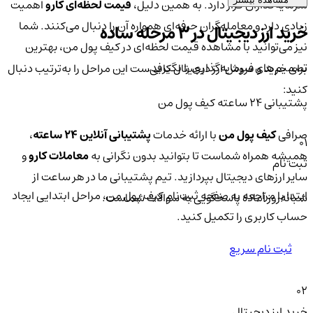
سرمایه‌گذاران قرار دارد. به همین دلیل،
قیمت لحظه‌ای کارو
اهمیت
زیادی دارد و معامله‌گران حرفه‌ای همواره آن را دنبال می‌کنند. شما
خرید ارز دیجیتال در 3 مرحله ساده
نیز می‌توانید با مشاهده قیمت لحظه‌ای در کیف پول من، بهترین
تصمیم‌های سرمایه‌گذاری را بگیرید.
برای خرید و فروش ارز دیجیتال کافی‌ست این مراحل را به‌ترتیب دنبال
کنید:
پشتیبانی ۲۴ ساعته کیف پول من
صرافی
کیف پول من
با ارائه خدمات
پشتیبانی آنلاین ۲۴ ساعته
،
01
همیشه همراه شماست تا بتوانید بدون نگرانی به
معاملات کارو
و
ثبت نام
سایر ارزهای دیجیتال بپردازید. تیم پشتیبانی ما در هر ساعت از
ابتدا با مراجعه به صفحه ثبت‌نام کیف‌ پول من، مراحل ابتدایی ایجاد
شبانه‌روز آماده پاسخگویی به سوالات شماست.
حساب کاربری را تکمیل کنید.
ثبت نام سریع
02
خرید ارز دیجیتال