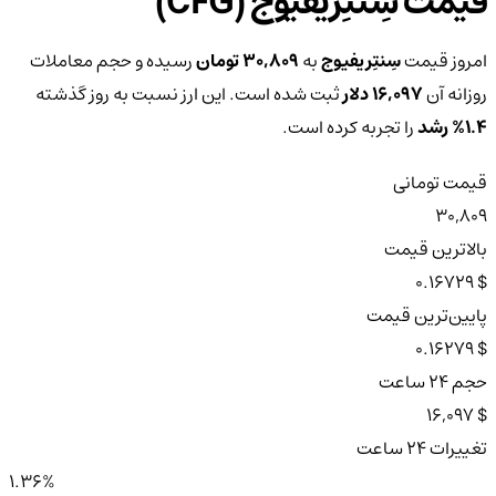
قیمت سِنتِریفیوج (CFG)
امروز قیمت
سِنتِریفیوج
به
30,809 تومان
رسیده و حجم معاملات
روزانه آن
16,097 دلار
ثبت شده است. این ارز نسبت به روز گذشته
1.4%
رشد
را تجربه کرده است.
قیمت تومانی
30,809
بالاترین قیمت
$ 0.16729
پایین‌ترین قیمت
$ 0.16279
حجم ۲۴ ساعت
$ 16,097
تغییرات ۲۴ ساعت
1.36%