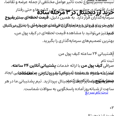
قیمت سِنتِریفیوج تحت تأثیر عوامل مختلفی از جمله عرضه و تقاضا،
اخبار اقتصادی جهان، سیاست‌های مالی کشورها و حتی رفتار
خرید ارز دیجیتال در 3 مرحله ساده
سرمایه‌گذاران قرار دارد. به همین دلیل،
قیمت لحظه‌ای سِنتِریفیوج
اهمیت زیادی دارد و معامله‌گران حرفه‌ای همواره آن را دنبال می‌کنند.
برای خرید و فروش ارز دیجیتال کافی‌ست این مراحل را به‌ترتیب دنبال
شما نیز می‌توانید با مشاهده قیمت لحظه‌ای در کیف پول من،
کنید:
بهترین تصمیم‌های سرمایه‌گذاری را بگیرید.
01
پشتیبانی ۲۴ ساعته کیف پول من
ثبت نام
صرافی
کیف پول من
با ارائه خدمات
پشتیبانی آنلاین ۲۴ ساعته
،
ابتدا با مراجعه به صفحه ثبت‌نام کیف‌ پول من، مراحل ابتدایی ایجاد
همیشه همراه شماست تا بتوانید بدون نگرانی به
معاملات
حساب کاربری را تکمیل کنید.
سِنتِریفیوج
و سایر ارزهای دیجیتال بپردازید. تیم پشتیبانی ما در هر
ساعت از شبانه‌روز آماده پاسخگویی به سوالات شماست.
ثبت نام سریع
02
خرید ارز دیجیتال