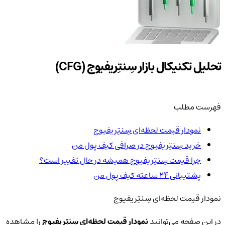
تحلیل تکنیکال بازار سِنتِریفیوج (CFG)
فهرست مطلب
نمودار قیمت لحظه‌ای سِنتِریفیوج
خرید سِنتِریفیوج در صرافی کیف پول من
چرا قیمت سِنتِریفیوج همیشه در حال تغییر است؟
پشتیبانی ۲۴ ساعته کیف پول من
نمودار قیمت لحظه‌ای سِنتِریفیوج
در این صفحه می‌توانید
نمودار قیمت لحظه‌ای سِنتِریفیوج
را مشاهده