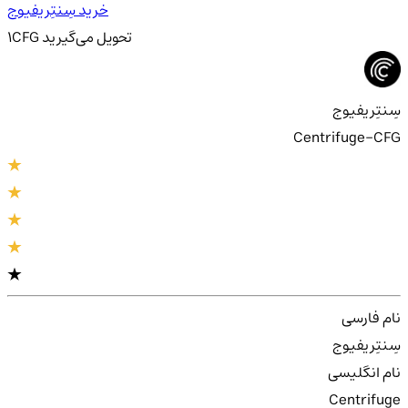
خرید سِنتِریفیوج
تحویل
می‌گیرید
CFG
1
سِنتِریفیوج
Centrifuge-CFG
نام فارسی
سِنتِریفیوج
نام انگلیسی
Centrifuge