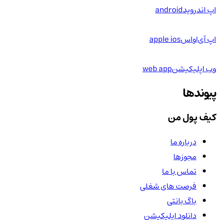
اپ اندروید
android
اپ آی‌او‌اس
apple ios
وب اپلیکیشن
web app
پیوندها
کیف پول من
درباره ما
مجوزها
تماس با ما
فرصت های شغلی
باگ بانتی
دانلود اپلیکیشن