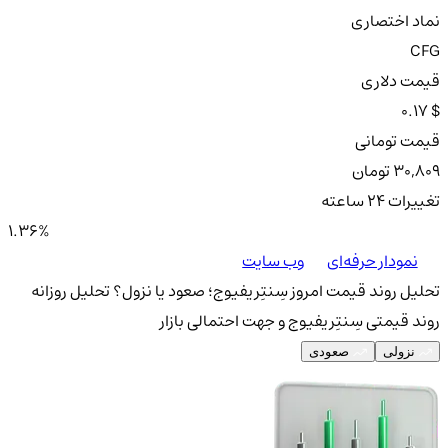
نماد اختصاری
CFG
قیمت دلاری
0.17 $
قیمت تومانی
30,809 تومان
تغییرات ۲۴ ساعته
1.36%
نمودار حرفه‌ای
وب سایت
تحلیل روند قیمت امروز سِنتِریفیوج؛ صعود یا نزول؟
تحلیل روزانه
روند قیمتی سِنتِریفیوج و جهت احتمالی بازار
نزولی
صعودی