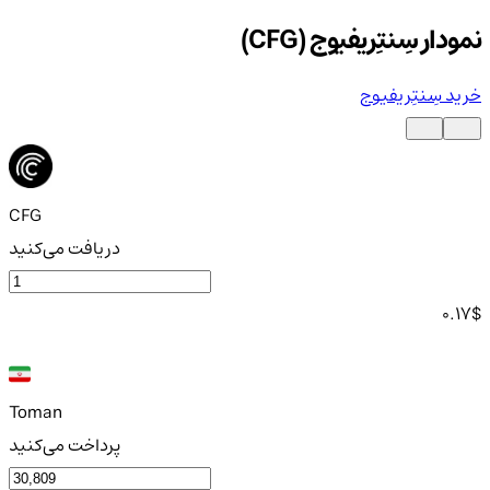
نمودار سِنتِریفیوج (CFG)
خرید سِنتِریفیوج
CFG
دریافت می‌کنید
0.17
$
Toman
پرداخت می‌کنید