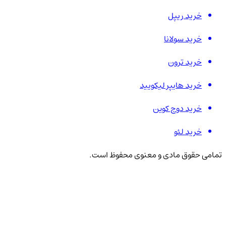
خرید ریپل
خرید سولانا
خرید ترون
خرید هایپر لیکویید
خرید دوج کوین
خرید لئو
تمامی حقوق مادی و معنوی محفوظ است.