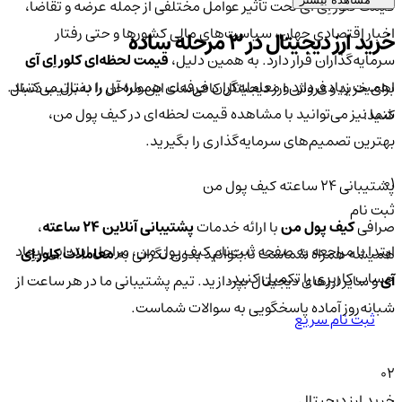
قیمت کلور اِی آی تحت تأثیر عوامل مختلفی از جمله عرضه و تقاضا،
اخبار اقتصادی جهان، سیاست‌های مالی کشورها و حتی رفتار
خرید ارز دیجیتال در 3 مرحله ساده
سرمایه‌گذاران قرار دارد. به همین دلیل،
قیمت لحظه‌ای کلور اِی آی
اهمیت زیادی دارد و معامله‌گران حرفه‌ای همواره آن را دنبال می‌کنند.
برای خرید و فروش ارز دیجیتال کافی‌ست این مراحل را به‌ترتیب دنبال
شما نیز می‌توانید با مشاهده قیمت لحظه‌ای در کیف پول من،
کنید:
بهترین تصمیم‌های سرمایه‌گذاری را بگیرید.
01
پشتیبانی ۲۴ ساعته کیف پول من
ثبت نام
صرافی
کیف پول من
با ارائه خدمات
پشتیبانی آنلاین ۲۴ ساعته
،
ابتدا با مراجعه به صفحه ثبت‌نام کیف‌ پول من، مراحل ابتدایی ایجاد
همیشه همراه شماست تا بتوانید بدون نگرانی به
معاملات کلور اِی
حساب کاربری را تکمیل کنید.
آی
و سایر ارزهای دیجیتال بپردازید. تیم پشتیبانی ما در هر ساعت از
شبانه‌روز آماده پاسخگویی به سوالات شماست.
ثبت نام سریع
02
خرید ارز دیجیتال