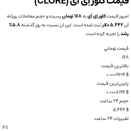
قیمت کلور اِی آی (CLORE)
امروز قیمت
کلور اِی آی
به
168 تومان
رسیده و حجم معاملات روزانه
آن
5,442 دلار
ثبت شده است. این ارز نسبت به روز گذشته
5.8%
رشد
را تجربه کرده است.
قیمت تومانی
168
بالاترین قیمت
$ 0.0009614
پایین‌ترین قیمت
$ 0.0008194
حجم ۲۴ ساعت
$ 5,442
تغییرات ۲۴ ساعت
6%