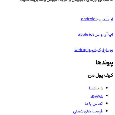
اپ اندروید
android
اپ آی‌او‌اس
apple ios
وب اپلیکیشن
web app
پیوندها
کیف پول من
درباره ما
مجوزها
تماس با ما
فرصت های شغلی