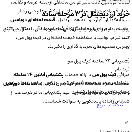
قیمت دوپامین تحت تأثیر عوامل مختلفی از جمله عرضه و تقاضا،
اخبار اقتصادی جهان، سیاست‌های مالی کشورها و حتی رفتار
خرید ارز دیجیتال در 3 مرحله ساده
سرمایه‌گذاران قرار دارد. به همین دلیل،
قیمت لحظه‌ای دوپامین
اهمیت زیادی دارد و معامله‌گران حرفه‌ای همواره آن را دنبال می‌کنند.
برای خرید و فروش ارز دیجیتال کافی‌ست این مراحل را به‌ترتیب دنبال
شما نیز می‌توانید با مشاهده قیمت لحظه‌ای در کیف پول من،
کنید:
بهترین تصمیم‌های سرمایه‌گذاری را بگیرید.
01
پشتیبانی ۲۴ ساعته کیف پول من
ثبت نام
صرافی
کیف پول من
با ارائه خدمات
پشتیبانی آنلاین ۲۴ ساعته
،
ابتدا با مراجعه به صفحه ثبت‌نام کیف‌ پول من، مراحل ابتدایی ایجاد
همیشه همراه شماست تا بتوانید بدون نگرانی به
معاملات دوپامین
حساب کاربری را تکمیل کنید.
و سایر ارزهای دیجیتال بپردازید. تیم پشتیبانی ما در هر ساعت از
شبانه‌روز آماده پاسخگویی به سوالات شماست.
ثبت نام سریع
02
خرید ارز دیجیتال