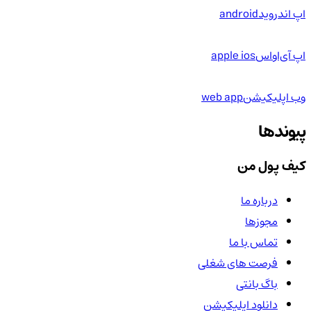
اپ اندروید
android
اپ آی‌او‌اس
apple ios
وب اپلیکیشن
web app
پیوندها
کیف پول من
درباره ما
مجوزها
تماس با ما
فرصت های شغلی
باگ بانتی
دانلود اپلیکیشن