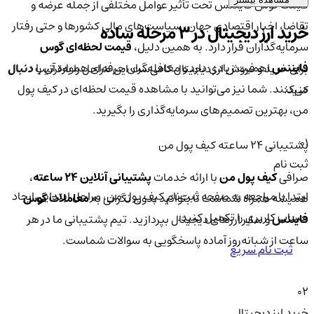
قیمت گوس فایننس تحت تأثیر عوامل مختلفی از جمله عرضه و
تقاضا، اخبار اقتصادی جهان، سیاست‌های مالی کشورها و حتی رفتار
خرید ارز دیجیتال در 3 مرحله ساده
سرمایه‌گذاران قرار دارد. به همین دلیل،
قیمت لحظه‌ای گوس
فایننس
اهمیت زیادی دارد و معامله‌گران حرفه‌ای همواره آن را دنبال
برای خرید و فروش ارز دیجیتال کافی‌ست این مراحل را به‌ترتیب دنبال
می‌کنند. شما نیز می‌توانید با مشاهده قیمت لحظه‌ای در کیف پول
کنید:
من، بهترین تصمیم‌های سرمایه‌گذاری را بگیرید.
01
پشتیبانی ۲۴ ساعته کیف پول من
ثبت نام
صرافی
کیف پول من
با ارائه خدمات
پشتیبانی آنلاین ۲۴ ساعته
،
ابتدا با مراجعه به صفحه ثبت‌نام کیف‌ پول من، مراحل ابتدایی ایجاد
همیشه همراه شماست تا بتوانید بدون نگرانی به
معاملات گوس
حساب کاربری را تکمیل کنید.
فایننس
و سایر ارزهای دیجیتال بپردازید. تیم پشتیبانی ما در هر
ساعت از شبانه‌روز آماده پاسخگویی به سوالات شماست.
ثبت نام سریع
02
خرید ارز دیجیتال