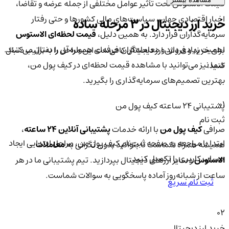
قیمت الاستوس تحت تأثیر عوامل مختلفی از جمله عرضه و تقاضا،
اخبار اقتصادی جهان، سیاست‌های مالی کشورها و حتی رفتار
خرید ارز دیجیتال در 3 مرحله ساده
سرمایه‌گذاران قرار دارد. به همین دلیل،
قیمت لحظه‌ای الاستوس
اهمیت زیادی دارد و معامله‌گران حرفه‌ای همواره آن را دنبال می‌کنند.
برای خرید و فروش ارز دیجیتال کافی‌ست این مراحل را به‌ترتیب دنبال
شما نیز می‌توانید با مشاهده قیمت لحظه‌ای در کیف پول من،
کنید:
بهترین تصمیم‌های سرمایه‌گذاری را بگیرید.
01
پشتیبانی ۲۴ ساعته کیف پول من
ثبت نام
صرافی
کیف پول من
با ارائه خدمات
پشتیبانی آنلاین ۲۴ ساعته
،
ابتدا با مراجعه به صفحه ثبت‌نام کیف‌ پول من، مراحل ابتدایی ایجاد
همیشه همراه شماست تا بتوانید بدون نگرانی به
معاملات
حساب کاربری را تکمیل کنید.
الاستوس
و سایر ارزهای دیجیتال بپردازید. تیم پشتیبانی ما در هر
ساعت از شبانه‌روز آماده پاسخگویی به سوالات شماست.
ثبت نام سریع
02
خرید ارز دیجیتال