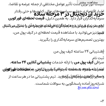
مشاهده بیشتر
قیمت فور کوین تحت تأثیر عوامل مختلفی از جمله عرضه و تقاضا،
اخبار اقتصادی جهان، سیاست‌های مالی کشورها و حتی رفتار
خرید ارز دیجیتال در 3 مرحله ساده
سرمایه‌گذاران قرار دارد. به همین دلیل،
قیمت لحظه‌ای فور کوین
اهمیت زیادی دارد و معامله‌گران حرفه‌ای همواره آن را دنبال می‌کنند.
برای خرید و فروش ارز دیجیتال کافی‌ست این مراحل را به‌ترتیب دنبال
شما نیز می‌توانید با مشاهده قیمت لحظه‌ای در کیف پول من،
کنید:
بهترین تصمیم‌های سرمایه‌گذاری را بگیرید.
01
پشتیبانی ۲۴ ساعته کیف پول من
ثبت نام
صرافی
کیف پول من
با ارائه خدمات
پشتیبانی آنلاین ۲۴ ساعته
،
ابتدا با مراجعه به صفحه ثبت‌نام کیف‌ پول من، مراحل ابتدایی ایجاد
همیشه همراه شماست تا بتوانید بدون نگرانی به
معاملات فور کوین
حساب کاربری را تکمیل کنید.
و سایر ارزهای دیجیتال بپردازید. تیم پشتیبانی ما در هر ساعت از
شبانه‌روز آماده پاسخگویی به سوالات شماست.
ثبت نام سریع
02