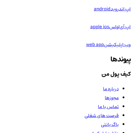
اپ اندروید
android
اپ آی‌او‌اس
apple ios
وب اپلیکیشن
web app
پیوندها
کیف پول من
درباره ما
مجوزها
تماس با ما
فرصت های شغلی
باگ بانتی