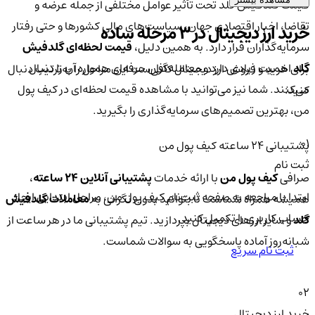
قیمت گلدفیش گلد تحت تأثیر عوامل مختلفی از جمله عرضه و
تقاضا، اخبار اقتصادی جهان، سیاست‌های مالی کشورها و حتی رفتار
خرید ارز دیجیتال در 3 مرحله ساده
سرمایه‌گذاران قرار دارد. به همین دلیل،
قیمت لحظه‌ای گلدفیش
گلد
اهمیت زیادی دارد و معامله‌گران حرفه‌ای همواره آن را دنبال
برای خرید و فروش ارز دیجیتال کافی‌ست این مراحل را به‌ترتیب دنبال
می‌کنند. شما نیز می‌توانید با مشاهده قیمت لحظه‌ای در کیف پول
کنید:
من، بهترین تصمیم‌های سرمایه‌گذاری را بگیرید.
01
پشتیبانی ۲۴ ساعته کیف پول من
ثبت نام
صرافی
کیف پول من
با ارائه خدمات
پشتیبانی آنلاین ۲۴ ساعته
،
ابتدا با مراجعه به صفحه ثبت‌نام کیف‌ پول من، مراحل ابتدایی ایجاد
همیشه همراه شماست تا بتوانید بدون نگرانی به
معاملات گلدفیش
حساب کاربری را تکمیل کنید.
گلد
و سایر ارزهای دیجیتال بپردازید. تیم پشتیبانی ما در هر ساعت از
شبانه‌روز آماده پاسخگویی به سوالات شماست.
ثبت نام سریع
02
خرید ارز دیجیتال