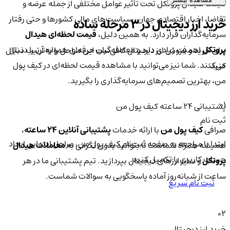
قیمت هیدال پروتکل تحت تأثیر عوامل مختلفی از جمله عرضه و
تقاضا، اخبار اقتصادی جهان، سیاست‌های مالی کشورها و حتی رفتار
خرید ارز دیجیتال در 3 مرحله ساده
سرمایه‌گذاران قرار دارد. به همین دلیل،
قیمت لحظه‌ای هیدال
پروتکل
اهمیت زیادی دارد و معامله‌گران حرفه‌ای همواره آن را دنبال
برای خرید و فروش ارز دیجیتال کافی‌ست این مراحل را به‌ترتیب دنبال
می‌کنند. شما نیز می‌توانید با مشاهده قیمت لحظه‌ای در کیف پول
کنید:
من، بهترین تصمیم‌های سرمایه‌گذاری را بگیرید.
01
پشتیبانی ۲۴ ساعته کیف پول من
ثبت نام
صرافی
کیف پول من
با ارائه خدمات
پشتیبانی آنلاین ۲۴ ساعته
،
ابتدا با مراجعه به صفحه ثبت‌نام کیف‌ پول من، مراحل ابتدایی ایجاد
همیشه همراه شماست تا بتوانید بدون نگرانی به
معاملات هیدال
حساب کاربری را تکمیل کنید.
پروتکل
و سایر ارزهای دیجیتال بپردازید. تیم پشتیبانی ما در هر
ساعت از شبانه‌روز آماده پاسخگویی به سوالات شماست.
ثبت نام سریع
02
خرید ارز دیجیتال