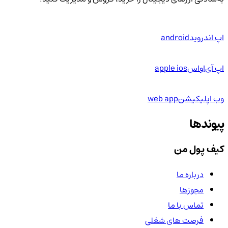
اپ اندروید
android
اپ آی‌او‌اس
apple ios
وب اپلیکیشن
web app
پیوندها
کیف پول من
درباره ما
مجوزها
تماس با ما
فرصت های شغلی