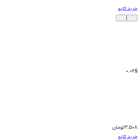
خرید کایو
0.02
$
3,508
تومان
خرید کایو