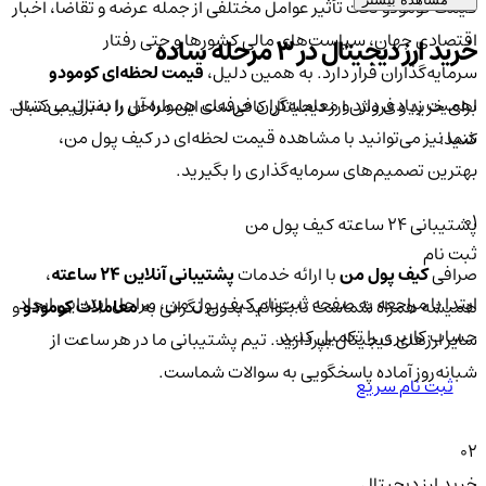
قیمت کومودو تحت تأثیر عوامل مختلفی از جمله عرضه و تقاضا، اخبار
اقتصادی جهان، سیاست‌های مالی کشورها و حتی رفتار
خرید ارز دیجیتال در 3 مرحله ساده
سرمایه‌گذاران قرار دارد. به همین دلیل،
قیمت لحظه‌ای کومودو
اهمیت زیادی دارد و معامله‌گران حرفه‌ای همواره آن را دنبال می‌کنند.
برای خرید و فروش ارز دیجیتال کافی‌ست این مراحل را به‌ترتیب دنبال
شما نیز می‌توانید با مشاهده قیمت لحظه‌ای در کیف پول من،
کنید:
بهترین تصمیم‌های سرمایه‌گذاری را بگیرید.
01
پشتیبانی ۲۴ ساعته کیف پول من
ثبت نام
صرافی
کیف پول من
با ارائه خدمات
پشتیبانی آنلاین ۲۴ ساعته
،
ابتدا با مراجعه به صفحه ثبت‌نام کیف‌ پول من، مراحل ابتدایی ایجاد
همیشه همراه شماست تا بتوانید بدون نگرانی به
معاملات کومودو
و
حساب کاربری را تکمیل کنید.
سایر ارزهای دیجیتال بپردازید. تیم پشتیبانی ما در هر ساعت از
شبانه‌روز آماده پاسخگویی به سوالات شماست.
ثبت نام سریع
02
خرید ارز دیجیتال