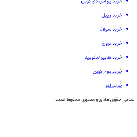
خرید یو اس دی کوین
خرید ریپل
خرید سولانا
خرید ترون
خرید هایپر لیکویید
خرید دوج کوین
خرید لئو
تمامی حقوق مادی و معنوی محفوظ است.