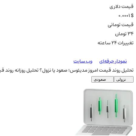
قیمت دلاری
0.0001 $
قیمت تومانی
34 تومان
تغییرات ۲۴ ساعته
نمودار حرفه‌ای
وب سایت
تحلیل روند قیمت امروز مدیئوس؛ صعود یا نزول؟
تحلیل روزانه روند ق
نزولی
صعودی