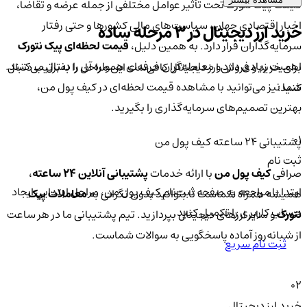
قیمت پیک نتورک تحت تأثیر عوامل مختلفی از جمله عرضه و تقاضا،
اخبار اقتصادی جهان، سیاست‌های مالی کشورها و حتی رفتار
خرید ارز دیجیتال در 3 مرحله ساده
سرمایه‌گذاران قرار دارد. به همین دلیل،
قیمت لحظه‌ای پیک نتورک
اهمیت زیادی دارد و معامله‌گران حرفه‌ای همواره آن را دنبال می‌کنند.
برای خرید و فروش ارز دیجیتال کافی‌ست این مراحل را به‌ترتیب دنبال
شما نیز می‌توانید با مشاهده قیمت لحظه‌ای در کیف پول من،
کنید:
بهترین تصمیم‌های سرمایه‌گذاری را بگیرید.
01
پشتیبانی ۲۴ ساعته کیف پول من
ثبت نام
صرافی
کیف پول من
با ارائه خدمات
پشتیبانی آنلاین ۲۴ ساعته
،
ابتدا با مراجعه به صفحه ثبت‌نام کیف‌ پول من، مراحل ابتدایی ایجاد
همیشه همراه شماست تا بتوانید بدون نگرانی به
معاملات پیک
حساب کاربری را تکمیل کنید.
نتورک
و سایر ارزهای دیجیتال بپردازید. تیم پشتیبانی ما در هر ساعت
از شبانه‌روز آماده پاسخگویی به سوالات شماست.
ثبت نام سریع
02
خرید ارز دیجیتال