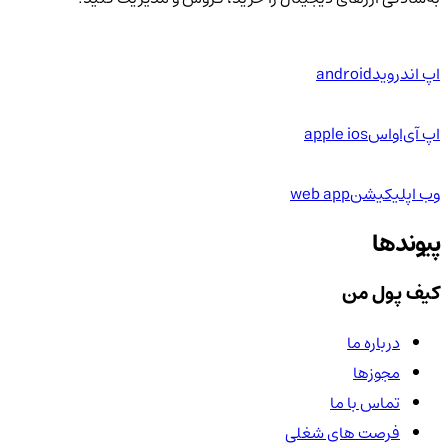
اپ اندروید
android
اپ آی‌او‌اس
apple ios
وب اپلیکیشن
web app
پیوندها
کیف پول من
درباره ما
مجوزها
تماس با ما
فرصت های شغلی