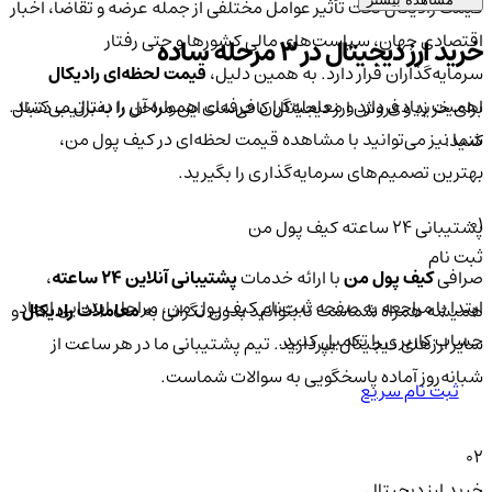
قیمت رادیکال تحت تأثیر عوامل مختلفی از جمله عرضه و تقاضا، اخبار
اقتصادی جهان، سیاست‌های مالی کشورها و حتی رفتار
خرید ارز دیجیتال در 3 مرحله ساده
سرمایه‌گذاران قرار دارد. به همین دلیل،
قیمت لحظه‌ای رادیکال
اهمیت زیادی دارد و معامله‌گران حرفه‌ای همواره آن را دنبال می‌کنند.
برای خرید و فروش ارز دیجیتال کافی‌ست این مراحل را به‌ترتیب دنبال
شما نیز می‌توانید با مشاهده قیمت لحظه‌ای در کیف پول من،
کنید:
بهترین تصمیم‌های سرمایه‌گذاری را بگیرید.
01
پشتیبانی ۲۴ ساعته کیف پول من
ثبت نام
صرافی
کیف پول من
با ارائه خدمات
پشتیبانی آنلاین ۲۴ ساعته
،
ابتدا با مراجعه به صفحه ثبت‌نام کیف‌ پول من، مراحل ابتدایی ایجاد
همیشه همراه شماست تا بتوانید بدون نگرانی به
معاملات رادیکال
و
حساب کاربری را تکمیل کنید.
سایر ارزهای دیجیتال بپردازید. تیم پشتیبانی ما در هر ساعت از
شبانه‌روز آماده پاسخگویی به سوالات شماست.
ثبت نام سریع
02
خرید ارز دیجیتال