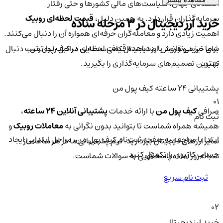
اقتصادی جهان، سیاست‌های مالی کشورها و حتی رفتار
سرمایه‌گذاران قرار دارد. به همین دلیل،
قیمت لحظه‌ای روبیک
خرید ارز دیجیتال در 3 مرحله ساده
اهمیت زیادی دارد و معامله‌گران حرفه‌ای همواره آن را دنبال می‌کنند.
شما نیز می‌توانید با مشاهده قیمت لحظه‌ای در کیف پول من،
برای خرید و فروش ارز دیجیتال کافی‌ست این مراحل را به‌ترتیب دنبال
بهترین تصمیم‌های سرمایه‌گذاری را بگیرید.
کنید:
پشتیبانی ۲۴ ساعته کیف پول من
01
صرافی
کیف پول من
با ارائه خدمات
پشتیبانی آنلاین ۲۴ ساعته
،
ثبت نام
همیشه همراه شماست تا بتوانید بدون نگرانی به
معاملات روبیک
و
ابتدا با مراجعه به صفحه ثبت‌نام کیف‌ پول من، مراحل ابتدایی ایجاد
سایر ارزهای دیجیتال بپردازید. تیم پشتیبانی ما در هر ساعت از
حساب کاربری را تکمیل کنید.
شبانه‌روز آماده پاسخگویی به سوالات شماست.
ثبت نام سریع
02
خرید ارز دیجیتال