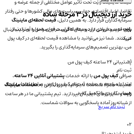
قیمت ماینینگ رایت تحت تأثیر عوامل مختلفی از جمله عرضه و
تقاضا، اخبار اقتصادی جهان، سیاست‌های مالی کشورها و حتی رفتار
خرید ارز دیجیتال در 3 مرحله ساده
سرمایه‌گذاران قرار دارد. به همین دلیل،
قیمت لحظه‌ای ماینینگ
رایت
اهمیت زیادی دارد و معامله‌گران حرفه‌ای همواره آن را دنبال
برای خرید و فروش ارز دیجیتال کافی‌ست این مراحل را به‌ترتیب دنبال
می‌کنند. شما نیز می‌توانید با مشاهده قیمت لحظه‌ای در کیف پول
کنید:
من، بهترین تصمیم‌های سرمایه‌گذاری را بگیرید.
01
پشتیبانی ۲۴ ساعته کیف پول من
ثبت نام
صرافی
کیف پول من
با ارائه خدمات
پشتیبانی آنلاین ۲۴ ساعته
،
ابتدا با مراجعه به صفحه ثبت‌نام کیف‌ پول من، مراحل ابتدایی ایجاد
همیشه همراه شماست تا بتوانید بدون نگرانی به
معاملات ماینینگ
حساب کاربری را تکمیل کنید.
رایت
و سایر ارزهای دیجیتال بپردازید. تیم پشتیبانی ما در هر ساعت
از شبانه‌روز آماده پاسخگویی به سوالات شماست.
ثبت نام سریع
02
خرید ارز دیجیتال