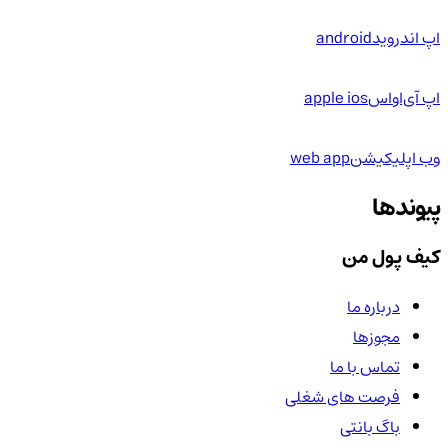
اپ اندروید
android
اپ آی‌او‌اس
apple ios
وب اپلیکیشن
web app
پیوندها
کیف پول من
درباره ما
مجوزها
تماس با ما
فرصت های شغلی
باگ بانتی