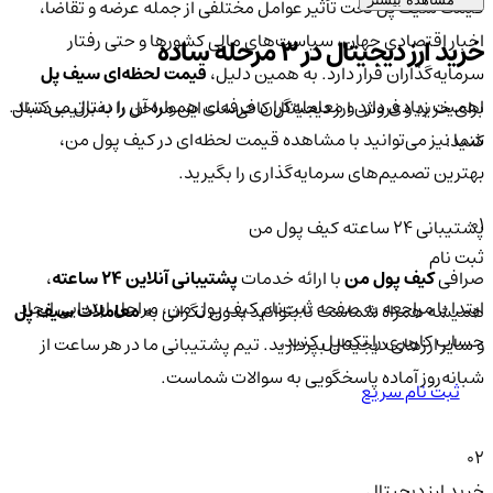
قیمت سیف پل تحت تأثیر عوامل مختلفی از جمله عرضه و تقاضا،
اخبار اقتصادی جهان، سیاست‌های مالی کشورها و حتی رفتار
خرید ارز دیجیتال در 3 مرحله ساده
سرمایه‌گذاران قرار دارد. به همین دلیل،
قیمت لحظه‌ای سیف پل
اهمیت زیادی دارد و معامله‌گران حرفه‌ای همواره آن را دنبال می‌کنند.
برای خرید و فروش ارز دیجیتال کافی‌ست این مراحل را به‌ترتیب دنبال
شما نیز می‌توانید با مشاهده قیمت لحظه‌ای در کیف پول من،
کنید:
بهترین تصمیم‌های سرمایه‌گذاری را بگیرید.
01
پشتیبانی ۲۴ ساعته کیف پول من
ثبت نام
صرافی
کیف پول من
با ارائه خدمات
پشتیبانی آنلاین ۲۴ ساعته
،
ابتدا با مراجعه به صفحه ثبت‌نام کیف‌ پول من، مراحل ابتدایی ایجاد
همیشه همراه شماست تا بتوانید بدون نگرانی به
معاملات سیف پل
حساب کاربری را تکمیل کنید.
و سایر ارزهای دیجیتال بپردازید. تیم پشتیبانی ما در هر ساعت از
شبانه‌روز آماده پاسخگویی به سوالات شماست.
ثبت نام سریع
02
خرید ارز دیجیتال