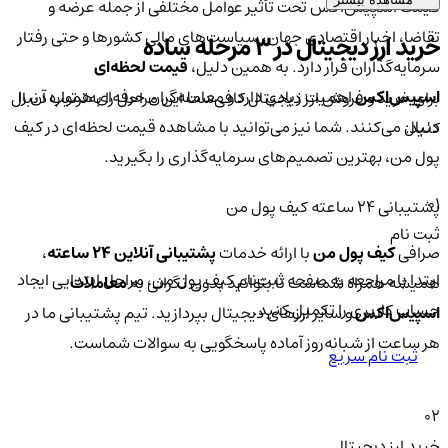
قیمت اسپیس‌اکس تحت تأثیر عوامل مختلفی از جمله عرضه و
تقاضا، اخبار اقتصادی جهان، سیاست‌های مالی کشورها و حتی رفتار
خرید ارز دیجیتال در 3 مرحله ساده
سرمایه‌گذاران قرار دارد. به همین دلیل،
قیمت لحظه‌ای
اسپیس‌اکس
اهمیت زیادی دارد و معامله‌گران حرفه‌ای همواره آن را
برای خرید و فروش ارز دیجیتال کافی‌ست این مراحل را به‌ترتیب دنبال
دنبال می‌کنند. شما نیز می‌توانید با مشاهده قیمت لحظه‌ای در کیف
کنید:
پول من، بهترین تصمیم‌های سرمایه‌گذاری را بگیرید.
01
پشتیبانی ۲۴ ساعته کیف پول من
ثبت نام
صرافی
کیف پول من
با ارائه خدمات
پشتیبانی آنلاین ۲۴ ساعته
،
ابتدا با مراجعه به صفحه ثبت‌نام کیف‌ پول من، مراحل ابتدایی ایجاد
همیشه همراه شماست تا بتوانید بدون نگرانی به
معاملات
حساب کاربری را تکمیل کنید.
اسپیس‌اکس
و سایر ارزهای دیجیتال بپردازید. تیم پشتیبانی ما در
هر ساعت از شبانه‌روز آماده پاسخگویی به سوالات شماست.
ثبت نام سریع
02
خرید ارز دیجیتال