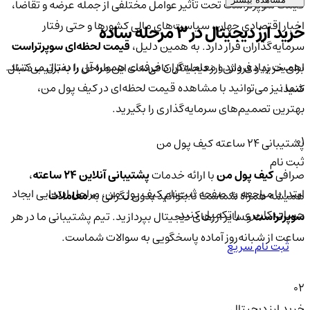
قیمت سوپرتراست تحت تأثیر عوامل مختلفی از جمله عرضه و تقاضا،
اخبار اقتصادی جهان، سیاست‌های مالی کشورها و حتی رفتار
خرید ارز دیجیتال در 3 مرحله ساده
سرمایه‌گذاران قرار دارد. به همین دلیل،
قیمت لحظه‌ای سوپرتراست
اهمیت زیادی دارد و معامله‌گران حرفه‌ای همواره آن را دنبال می‌کنند.
برای خرید و فروش ارز دیجیتال کافی‌ست این مراحل را به‌ترتیب دنبال
شما نیز می‌توانید با مشاهده قیمت لحظه‌ای در کیف پول من،
کنید:
بهترین تصمیم‌های سرمایه‌گذاری را بگیرید.
01
پشتیبانی ۲۴ ساعته کیف پول من
ثبت نام
صرافی
کیف پول من
با ارائه خدمات
پشتیبانی آنلاین ۲۴ ساعته
،
ابتدا با مراجعه به صفحه ثبت‌نام کیف‌ پول من، مراحل ابتدایی ایجاد
همیشه همراه شماست تا بتوانید بدون نگرانی به
معاملات
حساب کاربری را تکمیل کنید.
سوپرتراست
و سایر ارزهای دیجیتال بپردازید. تیم پشتیبانی ما در هر
ساعت از شبانه‌روز آماده پاسخگویی به سوالات شماست.
ثبت نام سریع
02
خرید ارز دیجیتال