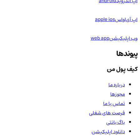
اپ اندروید
android
اپ آی‌او‌اس
apple ios
وب اپلیکیشن
web app
پیوندها
کیف پول من
درباره ما
مجوزها
تماس با ما
فرصت های شغلی
باگ بانتی
دانلود اپلیکیشن