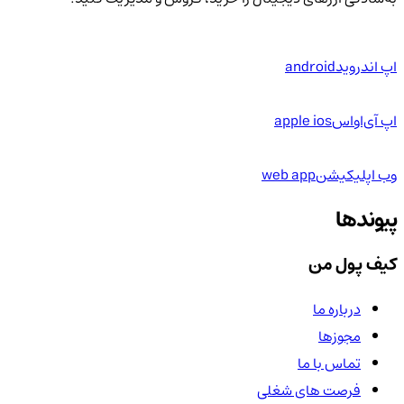
اپ اندروید
android
اپ آی‌او‌اس
apple ios
وب اپلیکیشن
web app
پیوندها
کیف پول من
درباره ما
مجوزها
تماس با ما
فرصت های شغلی