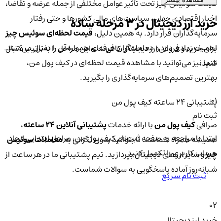
قیمت سوئیس چیز تحت تأثیر عوامل مختلفی از جمله عرضه و تقاضا،
اخبار اقتصادی جهان، سیاست‌های مالی کشورها و حتی رفتار
خرید ارز دیجیتال در 3 مرحله ساده
سرمایه‌گذاران قرار دارد. به همین دلیل،
قیمت لحظه‌ای سوئیس چیز
اهمیت زیادی دارد و معامله‌گران حرفه‌ای همواره آن را دنبال می‌کنند.
برای خرید و فروش ارز دیجیتال کافی‌ست این مراحل را به‌ترتیب دنبال
شما نیز می‌توانید با مشاهده قیمت لحظه‌ای در کیف پول من،
کنید:
بهترین تصمیم‌های سرمایه‌گذاری را بگیرید.
01
پشتیبانی ۲۴ ساعته کیف پول من
ثبت نام
صرافی
کیف پول من
با ارائه خدمات
پشتیبانی آنلاین ۲۴ ساعته
،
ابتدا با مراجعه به صفحه ثبت‌نام کیف‌ پول من، مراحل ابتدایی ایجاد
همیشه همراه شماست تا بتوانید بدون نگرانی به
معاملات سوئیس
حساب کاربری را تکمیل کنید.
چیز
و سایر ارزهای دیجیتال بپردازید. تیم پشتیبانی ما در هر ساعت از
شبانه‌روز آماده پاسخگویی به سوالات شماست.
ثبت نام سریع
02
خرید ارز دیجیتال