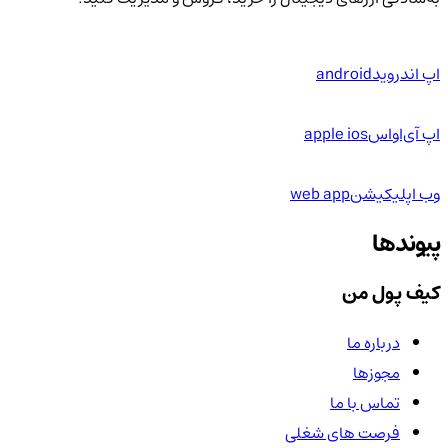
اپ اندروید
android
اپ آی‌او‌اس
apple ios
وب اپلیکیشن
web app
پیوندها
کیف پول من
درباره ما
مجوزها
تماس با ما
فرصت های شغلی