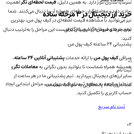
سرمایه‌گذاران قرار دارد. به همین دلیل،
قیمت لحظه‌ای تگر
اهمیت
زیادی دارد و معامله‌گران حرفه‌ای همواره آن را دنبال می‌کنند. شما
خرید ارز دیجیتال در 3 مرحله ساده
نیز می‌توانید با مشاهده قیمت لحظه‌ای در کیف پول من، بهترین
تصمیم‌های سرمایه‌گذاری را بگیرید.
برای خرید و فروش ارز دیجیتال کافی‌ست این مراحل را به‌ترتیب دنبال
کنید:
پشتیبانی ۲۴ ساعته کیف پول من
صرافی
کیف پول من
با ارائه خدمات
پشتیبانی آنلاین ۲۴ ساعته
،
01
همیشه همراه شماست تا بتوانید بدون نگرانی به
معاملات تگر
و
ثبت نام
سایر ارزهای دیجیتال بپردازید. تیم پشتیبانی ما در هر ساعت از
ابتدا با مراجعه به صفحه ثبت‌نام کیف‌ پول من، مراحل ابتدایی ایجاد
شبانه‌روز آماده پاسخگویی به سوالات شماست.
حساب کاربری را تکمیل کنید.
ثبت نام سریع
02
خرید ارز دیجیتال